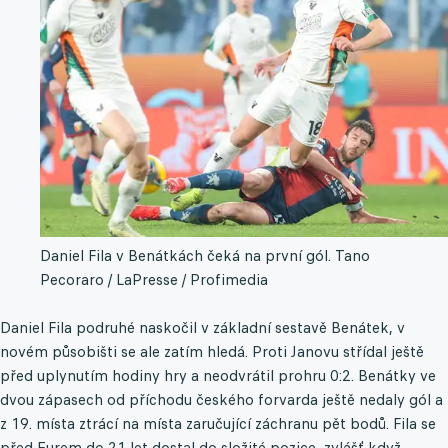
Daniel Fila v Benátkách čeká na první gól.
Tano
Pecoraro / LaPresse / Profimedia
Daniel Fila podruhé naskočil v základní sestavě Benátek, v
novém působišti se ale zatím hledá. Proti Janovu střídal ještě
před uplynutím hodiny hry a neodvrátil prohru 0:2. Benátky ve
dvou zápasech od příchodu českého forvarda ještě nedaly gól a
z 19. místa ztrácí na místa zaručující záchranu pět bodů. Fila se
před Eurem do 21 let dostal do složité pozice, zvlášť když