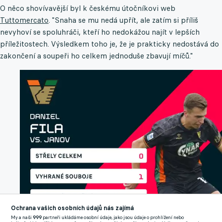
O něco shovívavější byl k českému útočníkovi web
Tuttomercato
. "Snaha se mu nedá upřít, ale zatím si příliš
nevyhoví se spoluhráči, kteří ho nedokážou najít v lepších
příležitostech. Výsledkem toho je, že je prakticky nedostává do
zakončení a soupeři ho celkem jednoduše zbavují míčů."
Ochrana vašich osobních údajů nás zajímá
My a naši
999
partneři ukládáme osobní údaje, jako jsou údaje o prohlížení nebo