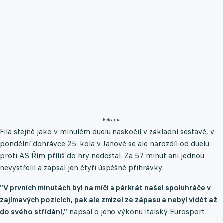
Reklama
Fila stejně jako v minulém duelu naskočil v základní sestavě, v
pondělní dohrávce 25. kola v Janově se ale narozdíl od duelu
proti AS Řím příliš do hry nedostal. Za 57 minut ani jednou
nevystřelil a zapsal jen čtyři úspěšné přihrávky.
"V prvních minutách byl na míči a párkrát našel spoluhráče v
zajímavých pozicích, pak ale zmizel ze zápasu a nebyl vidět až
do svého střídání,"
napsal o jeho výkonu
italský Eurosport.