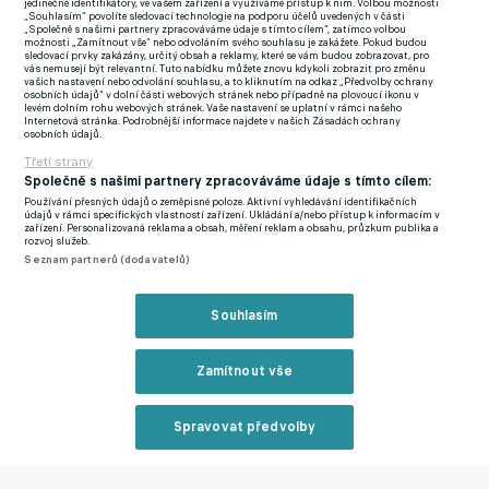
jedinečné identifikátory, ve vašem zařízení a využíváme přístup k nim. Volbou možnosti
„Souhlasím“ povolíte sledovací technologie na podporu účelů uvedených v části
„Společně s našimi partnery zpracováváme údaje s tímto cílem“, zatímco volbou
možnosti „Zamítnout vše“ nebo odvoláním svého souhlasu je zakážete. Pokud budou
sledovací prvky zakázány, určitý obsah a reklamy, které se vám budou zobrazovat, pro
vás nemusejí být relevantní. Tuto nabídku můžete znovu kdykoli zobrazit pro změnu
vašich nastavení nebo odvolání souhlasu, a to kliknutím na odkaz „Předvolby ochrany
osobních údajů“ v dolní části webových stránek nebo případně na plovoucí ikonu v
levém dolním rohu webových stránek. Vaše nastavení se uplatní v rámci našeho
Internetová stránka. Podrobnější informace najdete v našich Zásadách ochrany
osobních údajů.
Třetí strany
Daniel Fila toho proti Janovu moc nepředvedl.
Opta
Společně s našimi partnery zpracováváme údaje s tímto cílem:
by StatsPerform
Používání přesných údajů o zeměpisné poloze. Aktivní vyhledávání identifikačních
údajů v rámci specifických vlastností zařízení. Ukládání a/nebo přístup k informacím v
zařízení. Personalizovaná reklama a obsah, měření reklam a obsahu, průzkum publika a
rozvoj služeb.
Hodnocení potvrzují i data, podle kterých si Fila za 57 minut
Seznam partnerů (dodavatelů)
proti Janovu a 80 minut proti AS Řím vypracoval pouze dvě
zakončení s titěrnou hodnotou xG 0,1.
Souhlasím
Zatímco ve Slavii se do šancí dostával ale často měl problém s
Zamítnout vše
jejich proměňováním, na začátku angažmá v Serii A zatím na
první větší příležitost čeká. Tři doteky s míčem ve vápně ve
dvou zápasech nejsou pro klasickou devítku příliš dobrým
Spravovat předvolby
vysvědčením.
Reklama