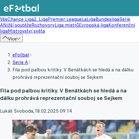
Vše
Chance Liga
2. Liga
Premier League
LaLiga
Bundesliga
Serie
A
Nižší soutěže
Rozhovory
Liga mistrů
Evropská liga
Konferenční
liga
Mistrovství světa
Více
eFotbal
Serie A
Fila pod palbou kritiky. V Benátkách se hledá a na dálku
prohrává reprezentační souboj se Sejkem
Fila pod palbou kritiky. V Benátkách se hledá a na
dálku prohrává reprezentační souboj se Sejkem
Lukáš Svoboda
,
18.02.2025 09:14