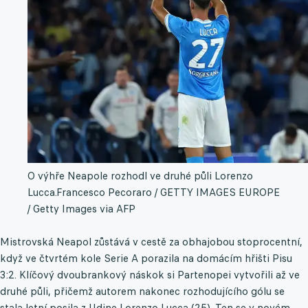
O výhře Neapole rozhodl ve druhé půli Lorenzo
Lucca.
Francesco Pecoraro / GETTY IMAGES EUROPE
/ Getty Images via AFP
Mistrovská Neapol zůstává v cestě za obhajobou stoprocentní,
když ve čtvrtém kole Serie A porazila na domácím hřišti Pisu
3:2. Klíčový dvoubrankový náskok si Partenopei vytvořili až ve
druhé půli, přičemž autorem nakonec rozhodujícího gólu se
stala letní posila z Udine Lorenzo Lucca (25). Ten se v novém