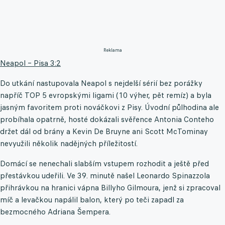
Reklama
Neapol – Pisa 3:2
Do utkání nastupovala Neapol s nejdelší sérií bez porážky
napříč TOP 5 evropskými ligami (10 výher, pět remíz) a byla
jasným favoritem proti nováčkovi z Pisy. Úvodní půlhodina ale
probíhala opatrně, hosté dokázali svěřence Antonia Conteho
držet dál od brány a Kevin De Bruyne ani Scott McTominay
nevyužili několik nadějných příležitostí.
Domácí se nenechali slabším vstupem rozhodit a ještě před
přestávkou udeřili. Ve 39. minutě našel Leonardo Spinazzola
přihrávkou na hranici vápna Billyho Gilmoura, jenž si zpracoval
míč a levačkou napálil balon, který po teči zapadl za
bezmocného Adriana Šempera.