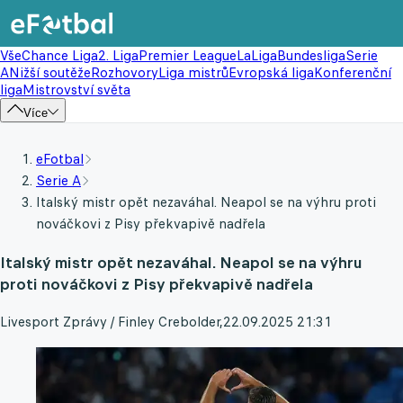
Vše
Chance Liga
2. Liga
Premier League
LaLiga
Bundesliga
Serie
A
Nižší soutěže
Rozhovory
Liga mistrů
Evropská liga
Konferenční
liga
Mistrovství světa
Více
eFotbal
Serie A
Italský mistr opět nezaváhal. Neapol se na výhru proti
nováčkovi z Pisy překvapivě nadřela
Italský mistr opět nezaváhal. Neapol se na výhru
proti nováčkovi z Pisy překvapivě nadřela
Livesport Zprávy / Finley Crebolder
,
22.09.2025 21:31