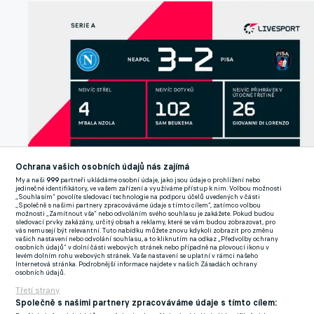
Ochrana vašich osobních údajů nás zajímá
My a naši
999
partneři ukládáme osobní údaje, jako jsou údaje o prohlížení nebo
jedinečné identifikátory, ve vašem zařízení a využíváme přístup k nim. Volbou možnosti
„Souhlasím“ povolíte sledovací technologie na podporu účelů uvedených v části
„Společně s našimi partnery zpracováváme údaje s tímto cílem“, zatímco volbou
možnosti „Zamítnout vše“ nebo odvoláním svého souhlasu je zakážete. Pokud budou
sledovací prvky zakázány, určitý obsah a reklamy, které se vám budou zobrazovat, pro
vás nemusejí být relevantní. Tuto nabídku můžete znovu kdykoli zobrazit pro změnu
vašich nastavení nebo odvolání souhlasu, a to kliknutím na odkaz „Předvolby ochrany
osobních údajů“ v dolní části webových stránek nebo případně na plovoucí ikonu v
levém dolním rohu webových stránek. Vaše nastavení se uplatní v rámci našeho
Internetová stránka. Podrobnější informace najdete v našich Zásadách ochrany
osobních údajů.
Třetí strany
Společně s našimi partnery zpracováváme údaje s tímto cílem: