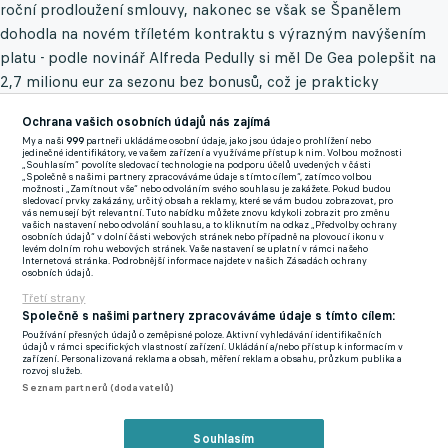
roční prodloužení smlouvy, nakonec se však se Španělem
dohodla na novém tříletém kontraktu s výrazným navýšením
platu - podle novinář Alfreda Pedully si měl De Gea polepšit na
2,7 milionu eur za sezonu bez bonusů, což je prakticky
dvojnásobek dosavadního výdělku.
Ochrana vašich osobních údajů nás zajímá
My a naši
999
partneři ukládáme osobní údaje, jako jsou údaje o prohlížení nebo
jedinečné identifikátory, ve vašem zařízení a využíváme přístup k nim. Volbou možnosti
Madridský rodák je odchovancem Atlétika, odkud se v roce
„Souhlasím“ povolíte sledovací technologie na podporu účelů uvedených v části
„Společně s našimi partnery zpracováváme údaje s tímto cílem“, zatímco volbou
2011 vydal do Anglie, kde mu Red Devils po sezoně 2022/23
možnosti „Zamítnout vše“ nebo odvoláním svého souhlasu je zakážete. Pokud budou
sledovací prvky zakázány, určitý obsah a reklamy, které se vám budou zobrazovat, pro
neprodloužili smlouvu. Dvojnásobný vítěz Evropské ligy za
vás nemusejí být relevantní. Tuto nabídku můžete znovu kdykoli zobrazit pro změnu
vašich nastavení nebo odvolání souhlasu, a to kliknutím na odkaz „Předvolby ochrany
United nastoupil do 545 utkání ve všech soutěžích a ve 190 z
osobních údajů“ v dolní části webových stránek nebo případně na plovoucí ikonu v
levém dolním rohu webových stránek. Vaše nastavení se uplatní v rámci našeho
nich se mu povedlo udržet nulu.
Internetová stránka. Podrobnější informace najdete v našich Zásadách ochrany
osobních údajů.
Třetí strany
Zmínky
Společně s našimi partnery zpracováváme údaje s tímto cílem:
Fiorentina
David de Gea
Serie A
Používání přesných údajů o zeměpisné poloze. Aktivní vyhledávání identifikačních
údajů v rámci specifických vlastností zařízení. Ukládání a/nebo přístup k informacím v
zařízení. Personalizovaná reklama a obsah, měření reklam a obsahu, průzkum publika a
rozvoj služeb.
Seznam partnerů (dodavatelů)
Související články
Souhlasím