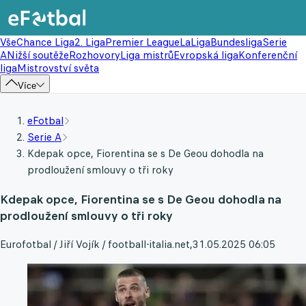
Vše
Chance Liga
2. Liga
Premier League
LaLiga
Bundesliga
Serie
A
Nižší soutěže
Rozhovory
Liga mistrů
Evropská liga
Konferenční
liga
Mistrovství světa
Více
eFotbal
Serie A
Kdepak opce, Fiorentina se s De Geou dohodla na
prodloužení smlouvy o tři roky
Kdepak opce, Fiorentina se s De Geou dohodla na
prodloužení smlouvy o tři roky
Eurofotbal / Jiří Vojík / football-italia.net
,
31.05.2025 06:05