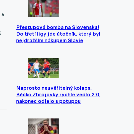
 a
Přestupová bomba na Slovensku!
ů
Do třetí ligy jde útočník, který byl
nejdražším nákupem Slavie
Naprosto neuvěřitelný kolaps.
Béčko Zbrojovky rychle vedlo 2:0,
nakonec odjelo s potupou