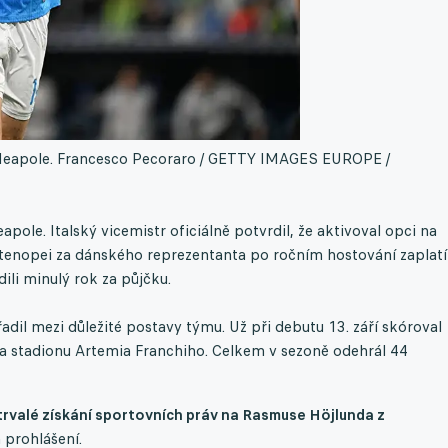
Neapole.
Francesco Pecoraro / GETTY IMAGES EUROPE /
ole. Italský vicemistr oficiálně potvrdil, že aktivoval opci na
rtenopei za dánského reprezentanta po ročním hostování zaplatí
dili minulý rok za půjčku.
adil mezi důležité postavy týmu. Už při debutu 13. září skóroval
 na stadionu Artemia Franchiho. Celkem v sezoně odehrál 44
trvalé získání sportovních práv na Rasmuse Höjlunda z
m prohlášení.