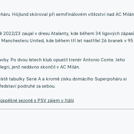
ru. Höjlund skóroval při semifinálovém vítězství nad AC Milán
ně 2022/23 zaujal v dresu Atalanty, kde během 34 ligových zápas
o Manchesteru United, kde během tří let nastřílel 26 branek v 95
by. Po dvou letech klub opustil trenér Antonio Conte. Jeho
egri, jenž nedávno skončil v AC Milán.
ístě tabulky Serie A a kromě zisku domácího Superpoháru si
 představí podruhé za sebou.
úspěšné sezoně s PSV zájem v Itálii