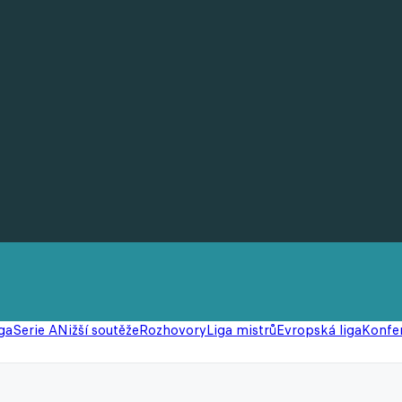
ga
Serie A
Nižší soutěže
Rozhovory
Liga mistrů
Evropská liga
Konfer