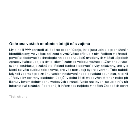
Ochrana vašich osobních údajů nás zajímá
Zoufalý pokus agentů! Maguire byl nabídnut
My a naši
999
partneři ukládáme osobní údaje, jako jsou údaje o prohlížení
identifikátory, ve vašem zařízení a využíváme přístup k nim. Volbou možnosti
01.06.2026 07:22
povolíte sledovací technologie na podporu účelů uvedených v části „Společn
zpracováváme údaje s tímto cílem“, zatímco volbou možnosti „Zamítnout vše
svého souhlasu je zakážete. Pokud budou sledovací prvky zakázány, určitý 
které se vám budou zobrazovat, pro vás nemusejí být relevantní. Tuto nabí
kdykoli zobrazit pro změnu vašich nastavení nebo odvolání souhlasu, a to k
„Předvolby ochrany osobních údajů“ v dolní části webových stránek nebo př
ikonu v levém dolním rohu webových stránek. Vaše nastavení se uplatní v r
Internetová stránka. Podrobnější informace najdete v našich Zásadách ochr
Třetí strany
Hvězdný Belgičan se pustil do trenéra po 
budoucnost