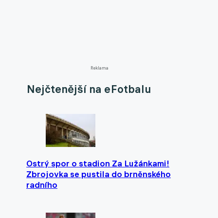
Reklama
Nejčtenější na eFotbalu
Ostrý spor o stadion Za Lužánkami!
Zbrojovka se pustila do brněnského
radního