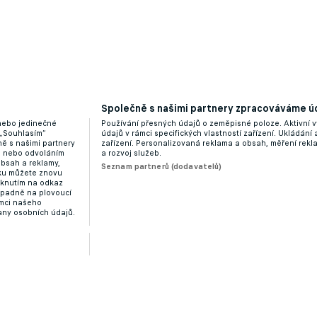
Společně s našimi partnery zpracováváme úd
 Interu, ten má ale jiné plány
 nebo jedinečné
Používání přesných údajů o zeměpisné poloze. Aktivní v
 „Souhlasím“
údajů v rámci specifických vlastností zařízení. Ukládání 
ě s našimi partnery
zařízení. Personalizovaná reklama a obsah, měření rek
“ nebo odvoláním
a rozvoj služeb.
obsah a reklamy,
Seznam partnerů (dodavatelů)
dku můžete znovu
liknutím na odkaz
ípadně na plovoucí
ámci našeho
any osobních údajů.
jeho odchodu z Neapole. I De Bruyne chce řešit