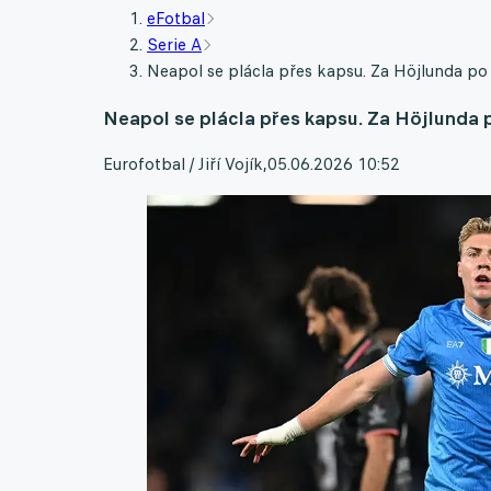
eFotbal
Serie A
Neapol se plácla přes kapsu. Za Höjlunda po 
Neapol se plácla přes kapsu. Za Höjlunda p
Eurofotbal / Jiří Vojík
,
05.06.2026 10:52