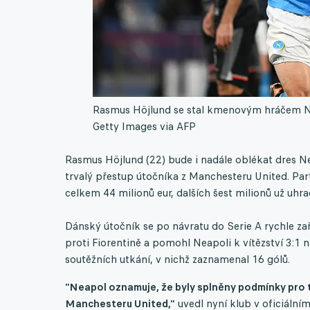
Rasmus Höjlund se stal kmenovým hráčem 
Getty Images via AFP
Rasmus Höjlund (22) bude i nadále oblékat dres Neap
trvalý přestup útočníka z Manchesteru United. Pa
celkem 44 milionů eur, dalších šest milionů už uhra
Dánský útočník se po návratu do Serie A rychle zař
proti Fiorentině a pomohl Neapoli k vítězství 3:1
soutěžních utkání, v nichž zaznamenal 16 gólů.
"Neapol oznamuje, že byly splněny podmínky pro 
Manchesteru United,"
uvedl nyní klub v oficiální