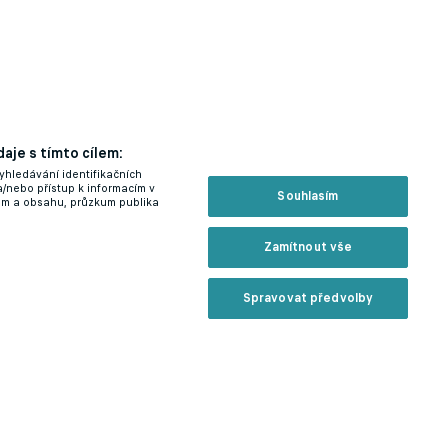
aje s tímto cílem:
yhledávání identifikačních
a/nebo přístup k informacím v
Souhlasím
lam a obsahu, průzkum publika
Zamítnout vše
Spravovat předvolby