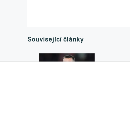
Související články
Česká jednička znovu v TOP 5 lize? O Kovář
03.06.2026 07:12