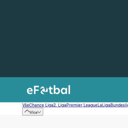
Vše
Chance Liga
2. Liga
Premier League
LaLiga
Bundesli
Více