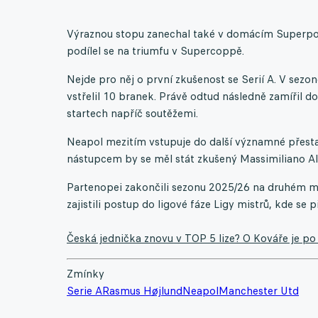
Výraznou stopu zanechal také v domácím Superpohá
podílel se na triumfu v Supercoppě.
Nejde pro něj o první zkušenost se Serií A. V sezo
vstřelil 10 branek. Právě odtud následně zamířil d
startech napříč soutěžemi.
Neapol mezitím vstupuje do další významné přestav
nástupcem by se měl stát zkušený Massimiliano All
Partenopei zakončili sezonu 2025/26 na druhém m
zajistili postup do ligové fáze Ligy mistrů, kde se
Česká jednička znovu v TOP 5 lize? O Kováře je po 
Zmínky
Serie A
Rasmus Højlund
Neapol
Manchester Utd