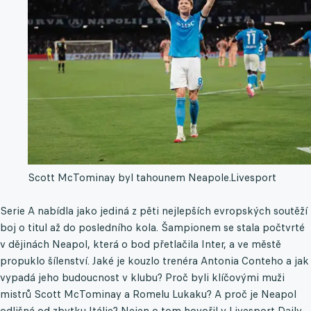
Scott McTominay byl tahounem Neapole.
Livesport
Serie A nabídla jako jediná z pěti nejlepších evropských soutěží
boj o titul až do posledního kola. Šampionem se stala počtvrté
v dějinách Neapol, která o bod přetlačila Inter, a ve městě
propuklo šílenství. Jaké je kouzlo trenéra Antonia Conteho a jak
vypadá jeho budoucnost v klubu? Proč byli klíčovými muži
mistrů Scott McTominay a Romelu Lukaku? A proč je Neapol
odlišná od zbytku Itálie? Nejen o tom hovořil v Livesport Daily