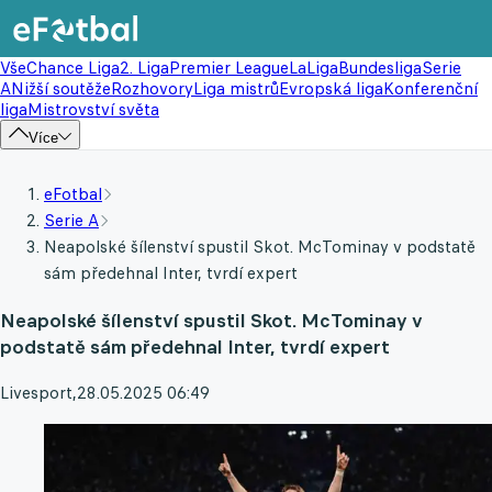
Vše
Chance Liga
2. Liga
Premier League
LaLiga
Bundesliga
Serie
A
Nižší soutěže
Rozhovory
Liga mistrů
Evropská liga
Konferenční
liga
Mistrovství světa
Více
eFotbal
Serie A
Neapolské šílenství spustil Skot. McTominay v podstatě
sám předehnal Inter, tvrdí expert
Neapolské šílenství spustil Skot. McTominay v
podstatě sám předehnal Inter, tvrdí expert
Livesport
,
28.05.2025 06:49