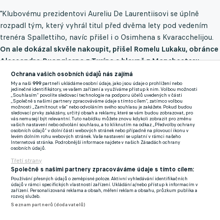
"Klubovému prezidentovi Aureliu De Laurentiisovi se úplně
rozpadl tým, který vyhrál titul před dvěma lety pod vedením
trenéra Spallettiho, navíc přišel i o Osimhena s Kvaracchelijou.
On ale dokázal skvěle nakoupit, přišel Romelu Lukaku, obránce
Alessandro Buongiorno z Turína a hlavně z Manchesteru
United Scott McTominay. To byl pro celou Neapol jasný objev
Ochrana vašich osobních údajů nás zajímá
sezony, i když mu je už 28 a hrál Premier League.
Právem to je
My a naši
999
partneři ukládáme osobní údaje, jako jsou údaje o prohlížení nebo
jedinečné identifikátory, ve vašem zařízení a využíváme přístup k nim. Volbou možnosti
nejužitečnější hráč sezony, dal 12 gólů včetně toho vítězného v
„Souhlasím“ povolíte sledovací technologie na podporu účelů uvedených v části
„Společně s našimi partnery zpracováváme údaje s tímto cílem“, zatímco volbou
posledním kole. Kdyby nebylo jeho, tak Neapol titul nevyhrála,
možnosti „Zamítnout vše“ nebo odvoláním svého souhlasu je zakážete. Pokud budou
sledovací prvky zakázány, určitý obsah a reklamy, které se vám budou zobrazovat, pro
od Velikonoc měl neskutečnou formu a vlastně sám předehnal
vás nemusejí být relevantní. Tuto nabídku můžete znovu kdykoli zobrazit pro změnu
vašich nastavení nebo odvolání souhlasu, a to kliknutím na odkaz „Předvolby ochrany
Inter,“ upozorňuje Vlasák.
osobních údajů“ v dolní části webových stránek nebo případně na plovoucí ikonu v
levém dolním rohu webových stránek. Vaše nastavení se uplatní v rámci našeho
Internetová stránka. Podrobnější informace najdete v našich Zásadách ochrany
osobních údajů.
Ve středeční epizodě podcastu Livesport Daily jsme také
Třetí strany
řešili:
Společně s našimi partnery zpracováváme údaje s tímto cílem:
Používání přesných údajů o zeměpisné poloze. Aktivní vyhledávání identifikačních
Budoucnost Antonia Conteho.
údajů v rámci specifických vlastností zařízení. Ukládání a/nebo přístup k informacím v
zařízení. Personalizovaná reklama a obsah, měření reklam a obsahu, průzkum publika a
rozvoj služeb.
Příchod Kevina De Bruyneho.
Seznam partnerů (dodavatelů)