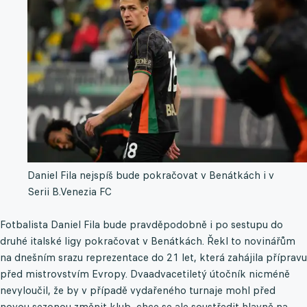
Daniel Fila nejspíš bude pokračovat v Benátkách i v
Serii B.
Venezia FC
Fotbalista Daniel Fila bude pravděpodobně i po sestupu do
druhé italské ligy pokračovat v Benátkách. Řekl to novinářům
na dnešním srazu reprezentace do 21 let, která zahájila přípravu
před mistrovstvím Evropy. Dvaadvacetiletý útočník nicméně
nevyloučil, že by v případě vydařeného turnaje mohl před
novou sezonou změnit klub, chce se ale soustředit hlavně na