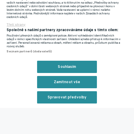
vašich nastavení nebo odvolání souhlasu, a to kliknutím na odkaz „Předvolby ochrany
Fila doufá, že mu pomůže zkušenost z elitní evropské soutěže.
osobních údajů“ v dolní části webových stránek nebo případně na plovoucí ikonu v
levém dolním rohu webových stránek. Vaše nastavení se uplatní v rámci našeho
"Hrajete proti Juventusu nebo Neapoli, minimálně to znamená,
Internetová stránka. Podrobnější informace najdete v našich Zásadách ochrany
osobních údajů.
že se z žádného soupeře nepoložím. Věřím si teď na každého,"
Třetí strany
podotkl.
Společně s našimi partnery zpracováváme údaje s tímto cílem:
Používání přesných údajů o zeměpisné poloze. Aktivní vyhledávání identifikačních
údajů v rámci specifických vlastností zařízení. Ukládání a/nebo přístup k informacím v
zařízení. Personalizovaná reklama a obsah, měření reklam a obsahu, průzkum publika a
"Italská liga je taktická, trochu defenzivnější, zápasy i tréninky
rozvoj služeb.
Seznam partnerů (dodavatelů)
jsou v úplně jiném tempu. Nějaký čas jsem potřeboval, abych si
zvykl, třeba na tvrdost a souboje se stopery. Pro mě jen škoda,
že to končí takhle hořce," připomněl sestup po porážce v
Souhlasím
posledním kole s Juventusem, proti kterému se střelecky
prosadil.
Zamítnout vše
Češi zahájí turnaj 12. června proti obhájcům titulu Angličanům.
Spravovat předvolby
O tři dny později se utkají s dalším favoritem Německem a
Reklama
skupinu B zakončí proti Slovinsku. Všechny zápasy odehrají v
Dunajské Stredě.
Zmínky
Zavřít rekl