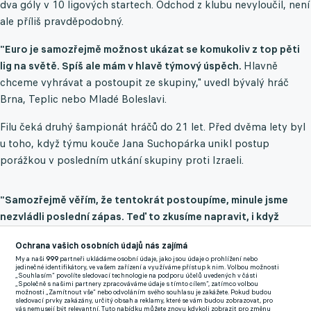
dva góly v 10 ligových startech. Odchod z klubu nevyloučil, není
ale příliš pravděpodobný.
"Euro je samozřejmě možnost ukázat se komukoliv z top pěti
lig na světě. Spíš ale mám v hlavě týmový úspěch.
Hlavně
chceme vyhrávat a postoupit ze skupiny," uvedl bývalý hráč
Brna, Teplic nebo Mladé Boleslavi.
Filu čeká druhý šampionát hráčů do 21 let. Před dvěma lety byl
u toho, když týmu kouče Jana Suchopárka unikl postup
porážkou v posledním utkání skupiny proti Izraeli.
"Samozřejmě věřím, že tentokrát postoupíme, minule jsme
nezvládli poslední zápas. Teď to zkusíme napravit, i když
skupina je těžká. A také doufám, že budu hrát víc minut než
Ochrana vašich osobních údajů nás zajímá
minule,"
usmál se rodák z Brna. "Možná mám i větší roli a mám z
My a naši
999
partneři ukládáme osobní údaje, jako jsou údaje o prohlížení nebo
toho i trochu lepší pocit, že přece jen tentokrát nějakou
jedinečné identifikátory, ve vašem zařízení a využíváme přístup k nim. Volbou možnosti
„Souhlasím“ povolíte sledovací technologie na podporu účelů uvedených v části
zodpovědnost mám," přidal fotbalista, který by měl nastupovat
„Společně s našimi partnery zpracováváme údaje s tímto cílem“, zatímco volbou
možnosti „Zamítnout vše“ nebo odvoláním svého souhlasu je zakážete. Pokud budou
v útoku po boku kapitána Václava Sejka.
sledovací prvky zakázány, určitý obsah a reklamy, které se vám budou zobrazovat, pro
vás nemusejí být relevantní. Tuto nabídku můžete znovu kdykoli zobrazit pro změnu