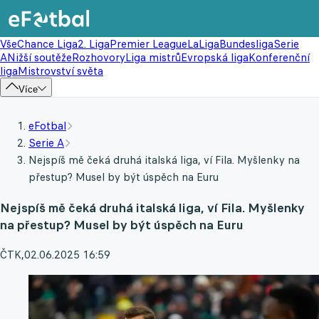
Vše
Chance Liga
2. Liga
Premier League
LaLiga
Bundesliga
Serie
A
Nižší soutěže
Rozhovory
Liga mistrů
Evropská liga
Konferenční
liga
Mistrovství světa
Více
eFotbal
Serie A
Nejspíš mě čeká druhá italská liga, ví Fila. Myšlenky na
přestup? Musel by být úspěch na Euru
Nejspíš mě čeká druhá italská liga, ví Fila. Myšlenky
na přestup? Musel by být úspěch na Euru
ČTK
,
02.06.2025 16:59