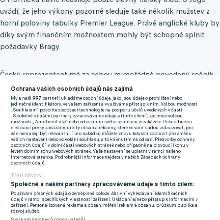
uvádí, že jeho výkony pozorně sleduje také několik mužstev z
horní poloviny tabulky Premier League. Právě anglické kluby by
díky svým finančním možnostem mohly být schopné splnit
požadavky Bragy.
Český reprezentant má za sebou mimořádně povedený ročník.
Ve všech soutěžích nastoupil do 55 zápasů a hned ve 24
Ochrana vašich osobních údajů nás zajímá
případech udržel čisté konto. Výrazně na sebe upozornil také v
My a naši
997
partneři ukládáme osobní údaje, jako jsou údaje o prohlížení nebo
jedinečné identifikátory, ve vašem zařízení a využíváme přístup k nim. Volbou možnosti
Evropské lize, kde patřil mezi nejlépe hodnocené brankáře
„Souhlasím“ povolíte sledovací technologie na podporu účelů uvedených v části
„Společně s našimi partnery zpracováváme údaje s tímto cílem“, zatímco volbou
soutěže.
možnosti „Zamítnout vše“ nebo odvoláním svého souhlasu je zakážete. Pokud budou
sledovací prvky zakázány, určitý obsah a reklamy, které se vám budou zobrazovat, pro
vás nemusejí být relevantní. Tuto nabídku můžete znovu kdykoli zobrazit pro změnu
vašich nastavení nebo odvolání souhlasu, a to kliknutím na odkaz „Předvolby ochrany
Už v průběhu sezony byl Horníček spojován s řadou zvučných
osobních údajů“ v dolní části webových stránek nebo případně na plovoucí ikonu v
levém dolním rohu webových stránek. Vaše nastavení se uplatní v rámci našeho
adres. Vedle Interu se spekulovalo o zájmu Leedsu, Benfiky,
Internetová stránka. Podrobnější informace najdete v našich Zásadách ochrany
osobních údajů.
Porta či několika dalších klubů z předních evropských lig
Třetí strany
včetně Realu Madrid.
Společně s našimi partnery zpracováváme údaje s tímto cílem:
Používání přesných údajů o zeměpisné poloze. Aktivní vyhledávání identifikačních
Braga se každopádně na možný odchod své jedničky připravuje
údajů v rámci specifických vlastností zařízení. Ukládání a/nebo přístup k informacím v
zařízení. Personalizovaná reklama a obsah, měření reklam a obsahu, průzkum publika a
jen velmi opatrně. Podle portugalských médií dokonce zvažuje
rozvoj služeb.
nabídnout Horníčkovi po mistrovství světa novou smlouvu.
Seznam partnerů (dodavatelů)