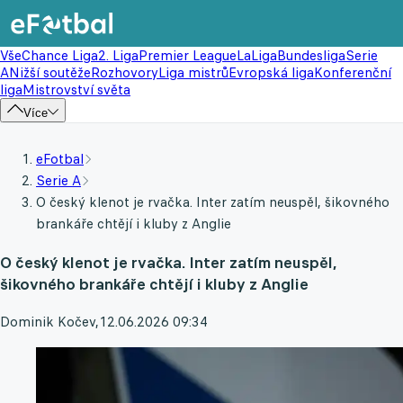
Vše
Chance Liga
2. Liga
Premier League
LaLiga
Bundesliga
Serie
A
Nižší soutěže
Rozhovory
Liga mistrů
Evropská liga
Konferenční
liga
Mistrovství světa
Více
eFotbal
Serie A
O český klenot je rvačka. Inter zatím neuspěl, šikovného
brankáře chtějí i kluby z Anglie
O český klenot je rvačka. Inter zatím neuspěl,
šikovného brankáře chtějí i kluby z Anglie
Dominik Kočev
,
12.06.2026 09:34