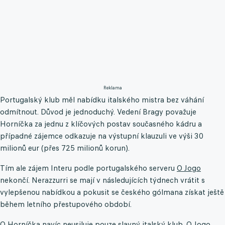
Reklama
Portugalský klub měl nabídku italského mistra bez váhání
odmítnout. Důvod je jednoduchý. Vedení Bragy považuje
Horníčka za jednu z klíčových postav současného kádru a
případné zájemce odkazuje na výstupní klauzuli ve výši 30
milionů eur (přes 725 milionů korun).
Tím ale zájem Interu podle portugalského serveru
O Jogo
nekončí. Nerazzurri se mají v následujících týdnech vrátit s
vylepšenou nabídkou a pokusit se českého gólmana získat ještě
během letního přestupového období.
O Horníčka navíc neusiluje pouze slavný italský klub. O Jogo