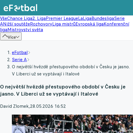
Vše
Chance Liga
2. Liga
Premier League
LaLiga
Bundesliga
Serie
A
Nižší soutěže
Rozhovory
Liga mistrů
Evropská liga
Konferenční
liga
Mistrovství světa
Více
eFotbal
Serie A
O největší hvězdě přestupového období v Česku je jasno.
V Liberci už se vyptávají i Italové
O největší hvězdě přestupového období v Česku je
jasno. V Liberci už se vyptávají i Italové
David Zlomek
,
28.05.2026 16:52