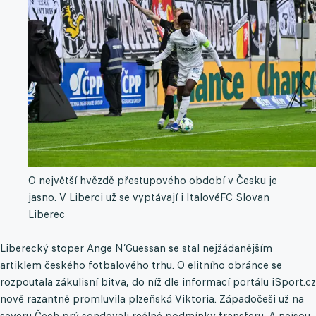
O největší hvězdě přestupového období v Česku je
jasno. V Liberci už se vyptávají i Italové
FC Slovan
Liberec
Liberecký stoper Ange N’Guessan se stal nejžádanějším
artiklem českého fotbalového trhu. O elitního obránce se
rozpoutala zákulisní bitva, do níž dle informací portálu iSport.cz
nově razantně promluvila plzeňská Viktoria. Západočeši už na
severu Čech prý sondovali reálné podmínky transferu. A nejsou