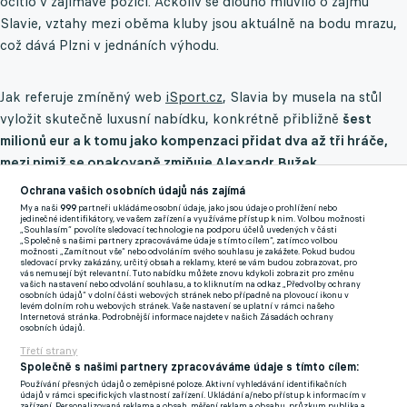
ocitlo v zajímavé pozici. Ačkoliv se dlouho mluvilo o zájmu
Slavie, vztahy mezi oběma kluby jsou aktuálně na bodu mrazu,
což dává Plzni v jednáních výhodu.
Jak referuje zmíněný web
iSport.cz
, Slavia by musela na stůl
vyložit skutečně luxusní nabídku, konkrétně přibližně
šest
milionů eur a k tomu jako kompenzaci přidat dva až tři hráče,
mezi nimiž se opakovaně zmiňuje Alexandr Bužek.
Ochrana vašich osobních údajů nás zajímá
Scénář se však může během pár dní kompletně změnit.
My a naši
999
partneři ukládáme osobní údaje, jako jsou údaje o prohlížení nebo
Liberecký management totiž má čekat na nabídku od
jedinečné identifikátory, ve vašem zařízení a využíváme přístup k nim. Volbou možnosti
„Souhlasím“ povolíte sledovací technologie na podporu účelů uvedených v části
nejmenovaného velkoklubu z italské Serie A.
„Společně s našimi partnery zpracováváme údaje s tímto cílem“, zatímco volbou
možnosti „Zamítnout vše“ nebo odvoláním svého souhlasu je zakážete. Pokud budou
sledovací prvky zakázány, určitý obsah a reklamy, které se vám budou zobrazovat, pro
vás nemusejí být relevantní. Tuto nabídku můžete znovu kdykoli zobrazit pro změnu
Sigma hledá náhradu Šturma. Olomouc chce mladíka z Plzně,
vašich nastavení nebo odvolání souhlasu, a to kliknutím na odkaz „Předvolby ochrany
osobních údajů“ v dolní části webových stránek nebo případně na plovoucí ikonu v
Viktoria nabídku smetla ze stolu
levém dolním rohu webových stránek. Vaše nastavení se uplatní v rámci našeho
Internetová stránka. Podrobnější informace najdete v našich Zásadách ochrany
osobních údajů.
Zmínky
Třetí strany
Společně s našimi partnery zpracováváme údaje s tímto cílem:
Serie A
Slovan Liberec
Viktoria Plzeň
Slavia Praha
Ange
Používání přesných údajů o zeměpisné poloze. Aktivní vyhledávání identifikačních
N'Guessan
Chance Liga
údajů v rámci specifických vlastností zařízení. Ukládání a/nebo přístup k informacím v
zařízení. Personalizovaná reklama a obsah, měření reklam a obsahu, průzkum publika a