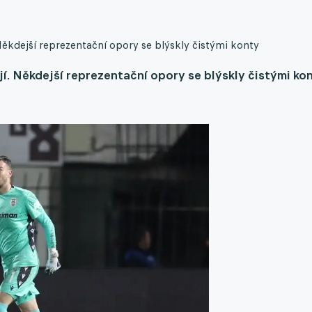
 Někdejší reprezentační opory se blýskly čistými konty
jí. Někdejší reprezentační opory se blýskly čistými ko