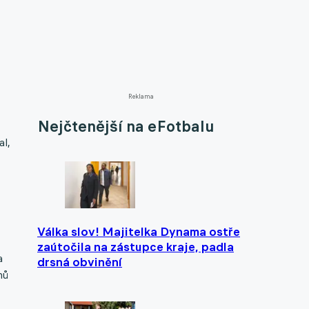
Reklama
Nejčtenější na eFotbalu
al,
Válka slov! Majitelka Dynama ostře
zaútočila na zástupce kraje, padla
a
drsná obvinění
nů