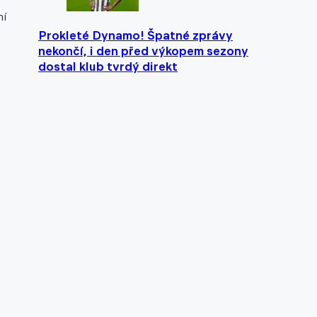
ní
Prokleté Dynamo! Špatné zprávy
nekončí, i den před výkopem sezony
dostal klub tvrdý direkt