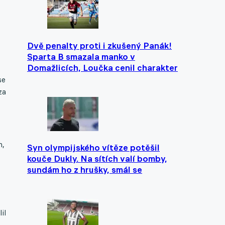
Dvě penalty proti i zkušený Panák!
Sparta B smazala manko v
Domažlicích, Loučka cenil charakter
se
za
n,
Syn olympijského vítěze potěšil
kouče Dukly. Na sítích valí bomby,
sundám ho z hrušky, smál se
il