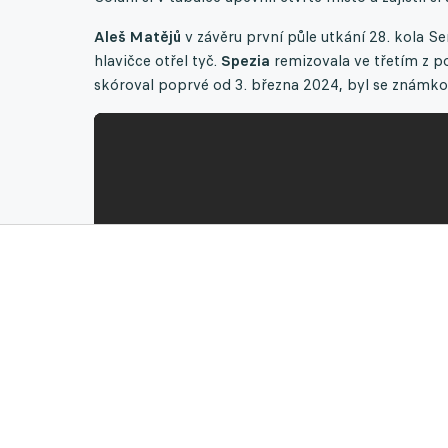
Aleš Matějů
v závěru první půle utkání 28. kola Ser
hlavičce otřel tyč.
Spezia
remizovala ve třetím z po
skóroval poprvé od 3. března 2024, byl se známk