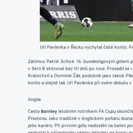
Jiří Pavlenka v Řecku vychytal čisté konto.
P
Zatímco Patrik Schick 16. bundesligovým gólem pot
v Serii B skóroval bez tří dnů po roce. Prosadil s
Kratochvíl a Dominik Žák podobně jako Jakub Plše
konto a stejně tak Jiří Pavlenka při svém debutu v 
Anglie
Cesta
Burnley
letošním ročníkem FA Cupu skončila 
Prestonu. Jako tradičně v Anglickém poháru dosta
jeho kariéry. Při prvním gólu nedosáhl na balon p
nedostal k přízemnímu centru letícímu na hranu ma