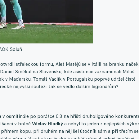
AOK Soluň
vrdil střeleckou formu, Aleš Matějů se v Itálii na branku naček
e i Daniel Smékal na Slovensku, kde asistence zaznamenali Miloš
k v Maďarsku. Tomáš Vaclík v Portugalsku poprvé udržel čisté
řecké nejvyšší soutěži. Jak se vedlo dalším legionářům?
v osmifinále po porážce 0:3 na hřišti druholigového konkurent
l šanci v bráně
Václav Hladký
a nebyl to jeden z nejlepších výko
o přímém kopu, při druhém na něj šel útočník sám a při třetím se
lého vápna. V sobotu si český brankář připsal jediný úspěšný