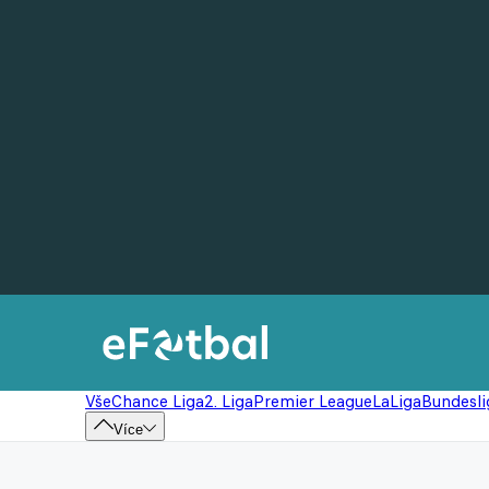
Vše
Chance Liga
2. Liga
Premier League
LaLiga
Bundesli
Více