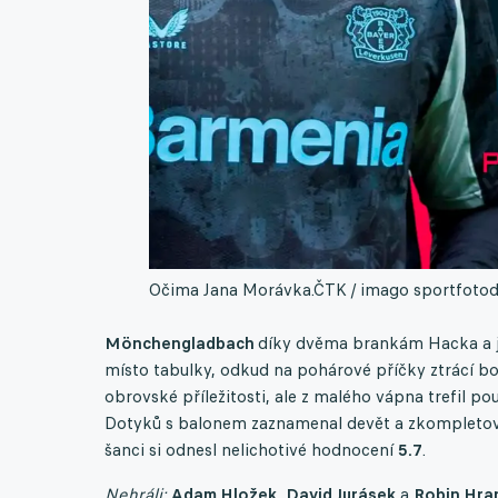
Očima Jana Morávka.
ČTK / imago sportfotod
Mönchengladbach
díky dvěma brankám Hacka a j
místo tabulky, odkud na pohárové příčky ztrácí b
obrovské příležitosti, ale z malého vápna trefil p
Dotyků s balonem zaznamenal devět a zkompletoval
šanci si odnesl nelichotivé hodnocení
5.7
.
Nehráli:
Adam Hložek
,
David Jurásek
a
Robin Hra