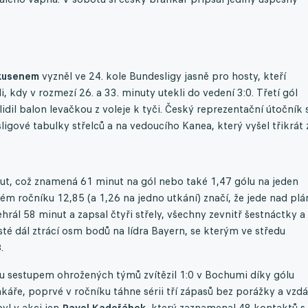
kusenem
vyzněl ve 24. kole Bundesligy jasně pro hosty, kteří
, kdy v rozmezí 26. a 33. minuty utekli do vedení 3:0. Třetí gól
lidil balon levačkou z voleje k tyči. Český reprezentační útočník 
gové tabulky střelců a na vedoucího Kanea, který vyšel třikrát 
nut, což znamená 61 minut na gól nebo také 1,47 gólu na jeden
m ročníku 12,85 (a 1,26 na jedno utkání) značí, že jede nad plá
rál 58 minut a zapsal čtyři střely, všechny zevnitř šestnáctky a
té dál ztrácí osm bodů na lídra Bayern, se kterým ve středu
8
.
lu sestupem ohrožených týmů zvítězil 1:0 v Bochumi díky gólu
ře, poprvé v ročníku táhne sérii tří zápasů bez porážky a vzdál
yl v akci jen
Pavel Kadeřábek
, který zaznamenal 48 kontaktů s