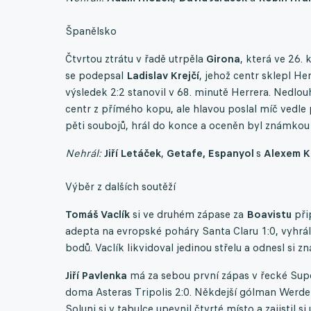
Španělsko
Čtvrtou ztrátu v řadě utrpěla
Girona
, která ve 26.
se podepsal
Ladislav Krejčí
, jehož centr sklepl He
výsledek 2:2 stanovil v 68. minutě Herrera. Nedlou
centr z přímého kopu, ale hlavou poslal míč vedle 
pěti soubojů, hrál do konce a oceněn byl známko
Nehrál:
Jiří Letáček
,
Getafe, Espanyol
s
Alexem K
Výběr z dalších soutěží
Tomáš Vaclík
si ve druhém zápase za
Boavistu
přip
adepta na evropské poháry Santa Claru 1:0, vyhrál
bodů. Vaclík likvidoval jedinou střelu a odnesl si 
Jiří Pavlenka
má za sebou první zápas v řecké Supe
doma Asteras Tripolis 2:0. Někdejší gólman Werd
Soluni si v tabulce upevnil čtvrté místo a zajistil 