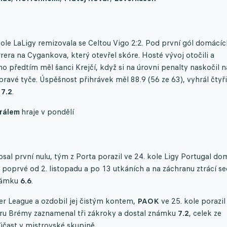
 kole LaLigy remizovala se Celtou Vigo 2:2. Pod první gól domácí
rrera na Cygankova, který otevřel skóre. Hosté vývoj otočili a
ho předtím měl šanci Krejčí, když si na úrovni penalty naskočil n
pravé tyče. Úspěšnost přihrávek měl 88.9 (56 ze 63), vyhrál čtyři
u
7.2
.
rálem
hraje v pondělí
sal první nulu, tým z Porta porazil ve 24. kole Ligy Portugal do
 poprvé od 2. listopadu a po 13 utkáních a na záchranu ztrácí s
známku
6.6
.
r League a ozdobil jej čistým kontem,
PAOK
ve 25. kole porazil
eru Brémy zaznamenal tři zákroky a dostal známku
7.2
, celek ze
si účast v mistrovské skupině.