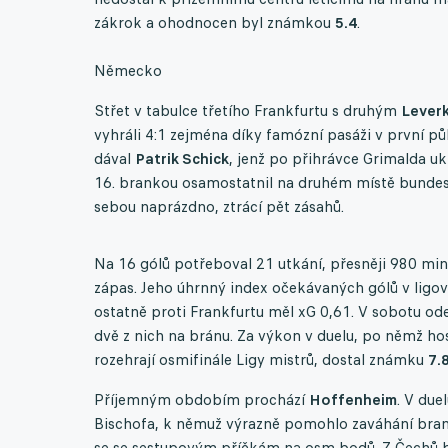
zákrok a ohodnocen byl známkou
5.4
.
Německo
Střet v tabulce třetího Frankfurtu s druhým
Lever
vyhráli 4:1 zejména díky famózní pasáži v první půli
dával
Patrik Schick
, jenž po přihrávce Grimalda uk
16. brankou osamostatnil na druhém místě bundesli
sebou naprázdno, ztrácí pět zásahů.
Na 16 gólů potřeboval 21 utkání, přesněji 980 mi
zápas. Jeho úhrnný index očekávaných gólů v ligové
ostatně proti Frankfurtu měl xG 0,61. V sobotu odeh
dvě z nich na bránu. Za výkon v duelu, po němž hos
rozehrají osmifinále Ligy mistrů, dostal známku
7.
Příjemným obdobím prochází
Hoffenheim
. V due
Bischofa, k němuž výrazně pomohlo zaváhání branká
se se sestupovým příčkám na osm bodů. Z Čechů b