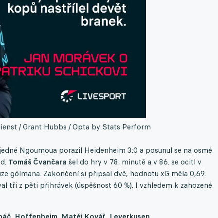
ienst / Grant Hubbs / Opta by Stats Perform
edné Ngoumoua porazil Heidenheim 3:0 a posunul se na osmé
od.
Tomáš Čvančara
šel do hry v 78. minutě a v 86. se ocitl v
ouze gólmana. Zakončení si připsal dvě, hodnotu xG měla 0,69.
 tři z pěti přihrávek (úspěšnost 60 %). I vzhledem k zahozené
náč
,
Hoffenheim
,
Matěj Kovář
,
Leverkusen