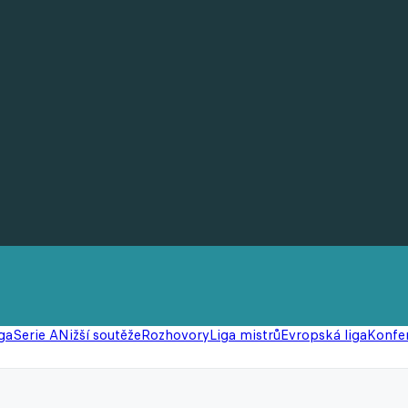
ga
Serie A
Nižší soutěže
Rozhovory
Liga mistrů
Evropská liga
Konfer