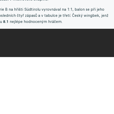
ie B na hřišti Südtirolu vyrovnával na 1:1, balon se při jeho
sledních čtyř zápasů a v tabulce je třetí. Český wingbek, jenž
ou
8.1
nejlépe hodnoceným hráčem.