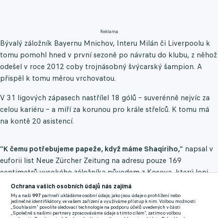
Reklama
Bývalý záložník Bayernu Mnichov, Interu Milán či Liverpoolu k
tomu pomohl hned v první sezoně po návratu do klubu, z něhož
odešel v roce 2012 coby trojnásobný švýcarský šampion. A
přispěl k tomu měrou vrchovatou.
V 31 ligových zápasech nastřílel 18 gólů – suverénně nejvíc za
celou kariéru – a míří za korunou pro krále střelců. K tomu má
na kontě 20 asistencí.
"K čemu potřebujeme papeže, když máme Shaqiriho,"
napsal v
euforii list Neue Zürcher Zeitung na adresu pouze 169
centimetrů vysokého záložníka původem z Kosova, který loni
ukončil kariéru ve švýcarské reprezentaci.
Ochrana vašich osobních údajů nás zajímá
My a naši
997
partneři ukládáme osobní údaje, jako jsou údaje o prohlížení nebo
jedinečné identifikátory, ve vašem zařízení a využíváme přístup k nim. Volbou možnosti
Výhrou v Luganu, za které nastoupil od 55. minuty český
„Souhlasím“ povolíte sledovací technologie na podporu účelů uvedených v části
„Společně s našimi partnery zpracováváme údaje s tímto cílem“, zatímco volbou
záložník Roman Macek, protáhla Basilej vítěznou sérii na sedm