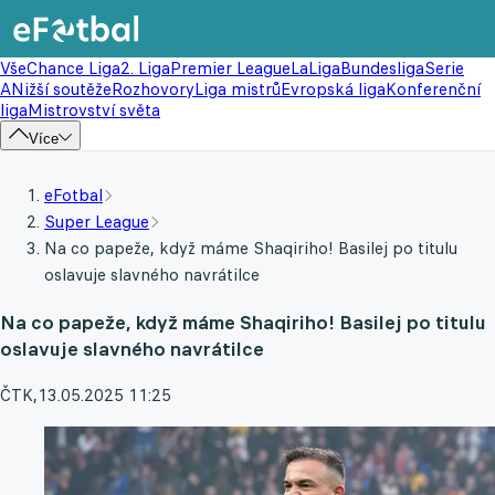
Vše
Chance Liga
2. Liga
Premier League
LaLiga
Bundesliga
Serie
A
Nižší soutěže
Rozhovory
Liga mistrů
Evropská liga
Konferenční
liga
Mistrovství světa
Více
eFotbal
Super League
Na co papeže, když máme Shaqiriho! Basilej po titulu
oslavuje slavného navrátilce
Na co papeže, když máme Shaqiriho! Basilej po titulu
oslavuje slavného navrátilce
ČTK
,
13.05.2025 11:25