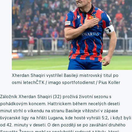
Xherdan Shaqiri vystřílel Basileji mistrovský titul po
osmi letech
ČTK / imago sportfotodienst / Pius Koller
Záložník Xherdan Shaqiri (32) prožívá životní sezonu s
pohádkovým koncem. Hattrickem během necelých deseti
minut strhl o víkendu na stranu Basileje vítězství v zápase
švýcarské ligy na hřišti Lugana, kde hosté vyhráli 5:2, i když byli
od 42. minuty v deseti. O den později se po zaváhání druhého
Servette Ženeva mohl se spoluhráči radovat z titulu, který