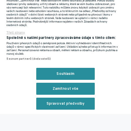
možnosti „Zamítnout vše“ nebo odvoláním svého souhlasu je zakážete. Pokud budou
sledovací prvky zakázány, určitý obsah a reklamy, které se vám budou zobrazovat, pro
ligových zápasů. Servette na ni ztrácí tři kola před koncem už
vás nemusejí být relevantní. Tuto nabídku můžete znovu kdykoli zobrazit pro změnu
vašich nastavení nebo odvolání souhlasu, a to kliknutím na odkaz „Předvolby ochrany
11 bodů. V minulé sezoně se přitom Basilej trápila a skončila ve
osobních údajů“ v dolní části webových stránek nebo případně na plovoucí ikonu v
levém dolním rohu webových stránek. Vaše nastavení se uplatní v rámci našeho
skupině o udržení.
Internetová stránka. Podrobnější informace najdete v našich Zásadách ochrany
osobních údajů.
Úspěšný ročník mohou Shaqiri a spol. završit 1. června ve finále
Třetí strany
Švýcarského poháru proti třetiligovému Bielu, který se stal
Společně s našimi partnery zpracováváme údaje s tímto cílem:
Používání přesných údajů o zeměpisné poloze. Aktivní vyhledávání identifikačních
senzací soutěže.
údajů v rámci specifických vlastností zařízení. Ukládání a/nebo přístup k informacím v
zařízení. Personalizovaná reklama a obsah, měření reklam a obsahu, průzkum publika a
rozvoj služeb.
Zmínky
Seznam partnerů (dodavatelů)
Xherdan Shaqiri
Roman Macek
Basilej
Lugano
Servette
Super
League
Liverpool
Souhlasím
Zamítnout vše
Související články
Spravovat předvolby
Reklama