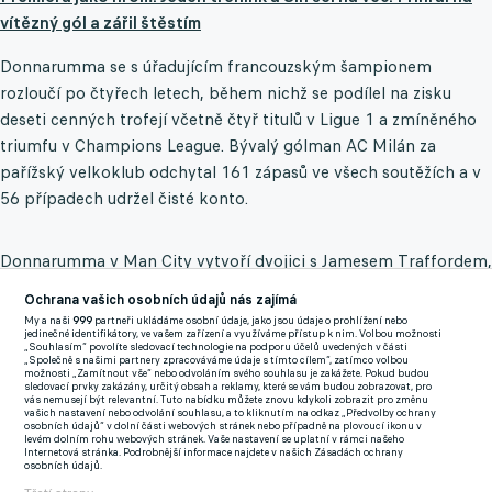
vítězný gól a zářil štěstím
Donnarumma se s úřadujícím francouzským šampionem
rozloučí po čtyřech letech, během nichž se podílel na zisku
deseti cenných trofejí včetně čtyř titulů v Ligue 1 a zmíněného
triumfu v Champions League. Bývalý gólman AC Milán za
pařížský velkoklub odchytal 161 zápasů ve všech soutěžích a v
56 případech udržel čisté konto.
Donnarumma v Man City vytvoří dvojici s Jamesem Traffordem,
který se na základě zpětného odkupu vrátil z Burnley a
Ochrana vašich osobních údajů nás zajímá
nastoupil v úvodních třech kolech Premier League.
My a naši
999
partneři ukládáme osobní údaje, jako jsou údaje o prohlížení nebo
jedinečné identifikátory, ve vašem zařízení a využíváme přístup k nim. Volbou možnosti
„Souhlasím“ povolíte sledovací technologie na podporu účelů uvedených v části
Ederson má namířeno do Turecka
„Společně s našimi partnery zpracováváme údaje s tímto cílem“, zatímco volbou
možnosti „Zamítnout vše“ nebo odvoláním svého souhlasu je zakážete. Pokud budou
sledovací prvky zakázány, určitý obsah a reklamy, které se vám budou zobrazovat, pro
Prostor pro italského gólmana vytvoří Ederson, který rok před
vás nemusejí být relevantní. Tuto nabídku můžete znovu kdykoli zobrazit pro změnu
vašich nastavení nebo odvolání souhlasu, a to kliknutím na odkaz „Předvolby ochrany
vypršením smlouvy zamíří do Turecka. Dlouholetou oporu
osobních údajů“ v dolní části webových stránek nebo případně na plovoucí ikonu v
levém dolním rohu webových stránek. Vaše nastavení se uplatní v rámci našeho
Citizens lákal Galatasaray, nakonec ale posílí úhlavního rivala
Internetová stránka. Podrobnější informace najdete v našich Zásadách ochrany
osobních údajů.
Fenerbahce. Podle přestupového specialisty Fabrizia Romana je