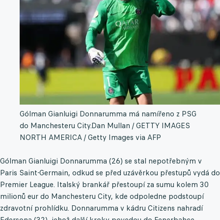
Gólman Gianluigi Donnarumma má namířeno z PSG
do Manchesteru City.
Dan Mullan / GETTY IMAGES
NORTH AMERICA / Getty Images via AFP
Gólman Gianluigi Donnarumma (26) se stal nepotřebným v
Paris Saint-Germain, odkud se před uzávěrkou přestupů vydá do
Premier League. Italský brankář přestoupí za sumu kolem 30
milionů eur do Manchesteru City, kde odpoledne podstoupí
zdravotní prohlídku. Donnarumma v kádru Citizens nahradí
Edersona (32), jehož další kroky povedou do Fenerbahce.