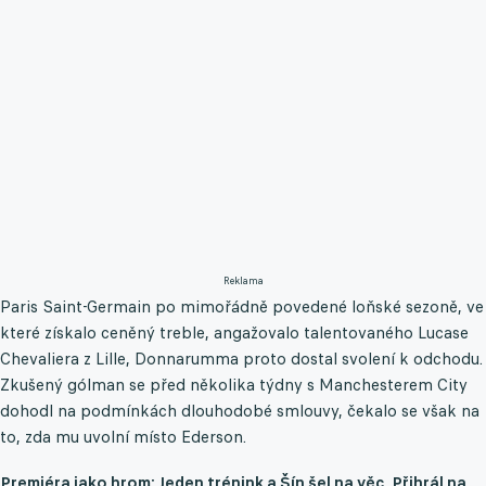
Reklama
Paris Saint-Germain po mimořádně povedené loňské sezoně, ve
které získalo ceněný treble, angažovalo talentovaného Lucase
Chevaliera z Lille, Donnarumma proto dostal svolení k odchodu.
Zkušený gólman se před několika týdny s Manchesterem City
dohodl na podmínkách dlouhodobé smlouvy, čekalo se však na
to, zda mu uvolní místo Ederson.
Premiéra jako hrom: Jeden trénink a Šín šel na věc. Přihrál na