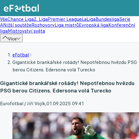
Vše
Chance Liga
2. Liga
Premier League
LaLiga
Bundesliga
Serie
A
Nižší soutěže
Rozhovory
Liga mistrů
Evropská liga
Konferenční
liga
Mistrovství světa
Více
eFotbal
Gigantické brankářské rošády! Nepotřebnou hvězdu PSG
berou Citizens. Edersona volá Turecko
Gigantické brankářské rošády! Nepotřebnou hvězdu
PSG berou Citizens. Edersona volá Turecko
Eurofotbal / Jiří Vojík
,
01.09.2025 09:41