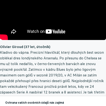
Olivier Giroud (37 let, útočník)
Kladivo do vápna. Precizní hlavičkář, který dlouhých šest sezon
oblékal dres londýnského Arsenalu. Po přesunu do Chelsea se
mu už tolik nedařilo, v černo-červených barvách ale znovu
výrazně pookřál. Zatímco v kádru Blues bylo jeho ligovým
maximem osm gólů v sezoně 2019/20, v AC Milán se zatím
pokaždé přehoupl přes hranici deseti gólů. Nejplodnější ročník
tam velezkušený Francouz prožívá právě letos, kdy ve 24
zápasech Serie A nasbíral 12 branek a 8 asistencí. Je tak třetím
nejlepším střelcem a vůbec nejúspěšnějším nahrávačem
Ochrana vašich osobních údajů nás zajímá
soutěže, v Evropě to ale zatím příliš nerozbalil. V základní