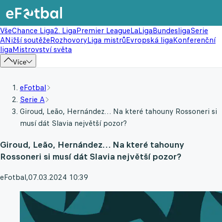
Vše
Chance Liga
2. Liga
Premier League
LaLiga
Bundesliga
Serie
A
Nižší soutěže
Rozhovory
Liga mistrů
Evropská liga
Konferenční
liga
Mistrovství světa
Více
eFotbal
Serie A
Giroud, Leão, Hernández… Na které tahouny Rossoneri si
musí dát Slavia největší pozor?
Giroud, Leão, Hernández… Na které tahouny
Rossoneri si musí dát Slavia největší pozor?
eFotbal
,
07.03.2024 10:39