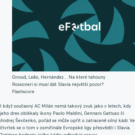
Giroud, Leão, Hernández… Na které tahouny
Rossoneri si musí dát Slavia největší pozor?
Flashscore
I když současný AC Milán nemá takový zvuk jako v letech, kdy
jeho dres oblékaly ikony Paolo Maldini, Gennaro Gattuso či
Andrej Ševčenko, pořád se může opřít o zatraceně silný kádr. Ve
čtvrtek se o tom v osmifinále Evropské ligy přesvědčí i Slavia.
Zatímco hodnotu jejího kádru odhaduje server