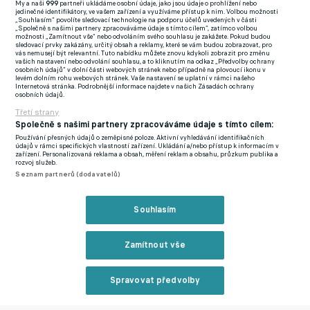
My a naši
999
partneři ukládáme osobní údaje, jako jsou údaje o prohlížení nebo
skupině Ligy mistrů se trefil pouze jednou.
jedinečné identifikátory, ve vašem zařízení a využíváme přístup k nim. Volbou možnosti
„Souhlasím“ povolíte sledovací technologie na podporu účelů uvedených v části
„Společně s našimi partnery zpracováváme údaje s tímto cílem“, zatímco volbou
možnosti „Zamítnout vše“ nebo odvoláním svého souhlasu je zakážete. Pokud budou
sledovací prvky zakázány, určitý obsah a reklamy, které se vám budou zobrazovat, pro
vás nemusejí být relevantní. Tuto nabídku můžete znovu kdykoli zobrazit pro změnu
vašich nastavení nebo odvolání souhlasu, a to kliknutím na odkaz „Předvolby ochrany
osobních údajů“ v dolní části webových stránek nebo případně na plovoucí ikonu v
levém dolním rohu webových stránek. Vaše nastavení se uplatní v rámci našeho
Zavřít rekl
Internetová stránka. Podrobnější informace najdete v našich Zásadách ochrany
osobních údajů.
Třetí strany
Společně s našimi partnery zpracováváme údaje s tímto cílem:
Používání přesných údajů o zeměpisné poloze. Aktivní vyhledávání identifikačních
údajů v rámci specifických vlastností zařízení. Ukládání a/nebo přístup k informacím v
zařízení. Personalizovaná reklama a obsah, měření reklam a obsahu, průzkum publika a
rozvoj služeb.
Seznam partnerů (dodavatelů)
Reklama
Souhlasím
Theo Hernández (26 let, levý obránce)
Levý bek moderního střehu. Jeden z nejžádanějších obránců
Zamítnout vše
v Evropě. Ve spolupráci s Rafaelem Leaem tvoří údernou zbraň
směrem dopředu, navíc oplývá jistotou v defenzivě. To je vizitka
Spravovat předvolby
francouzského rychlíka Thea Hernándeze, který do AC Milán
Reklama
přestoupil v léto roku 2019 za téměř 600 milionů korun. Při