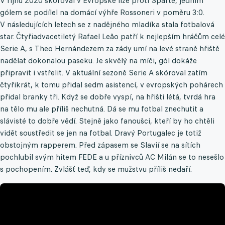
V říjnu 2020 skóroval v Evropské lize proti Spartě, jedním
gólem se podílel na domácí výhře Rossoneri v poměru 3:0.
V následujících letech se z nadějného mladíka stala fotbalová
star. Čtyřiadvacetiletý Rafael Leão patří k nejlepším hráčům celé
Serie A, s Theo Hernándezem za zády umí na levé straně hřiště
nadělat dokonalou paseku. Je skvělý na míči, gól dokáže
připravit i vstřelit. V aktuální sezoně Serie A skóroval zatím
čtyřikrát, k tomu přidal sedm asistencí, v evropských pohárech
přidal branky tři. Když se dobře vyspí, na hřišti létá, tvrdá hra
na tělo mu ale příliš nechutná. Dá se mu fotbal znechutit a
slávisté to dobře vědí. Stejně jako fanoušci, kteří by ho chtěli
vidět soustředit se jen na fotbal. Dravý Portugalec je totiž
obstojným rapperem. Před zápasem se Slavií se na sítích
pochlubil svým hitem FEDE a u příznivců AC Milán se to nesešlo
s pochopením. Zvlášť teď, kdy se mužstvu příliš nedaří.