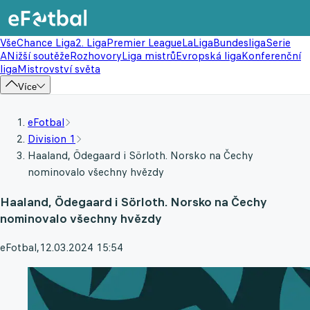
Vše
Chance Liga
2. Liga
Premier League
LaLiga
Bundesliga
Serie
A
Nižší soutěže
Rozhovory
Liga mistrů
Evropská liga
Konferenční
liga
Mistrovství světa
Více
eFotbal
Division 1
Haaland, Ödegaard i Sörloth. Norsko na Čechy
nominovalo všechny hvězdy
Haaland, Ödegaard i Sörloth. Norsko na Čechy
nominovalo všechny hvězdy
eFotbal
,
12.03.2024 15:54