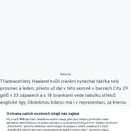
Reklama
Třiadvacetiletý Haaland kvůli zranění vynechal takřka celý
prosinec a leden, přesto už dal v této sezoně v barvách City 29
gólů v 33 zápasech a s 18 brankami vede tabulku střelců
anglické ligy. Obdobnou bilanci má i v reprezentaci, za kterou
se trefil sedmadvacetkrát v 29 utkáních.
Ochrana vašich osobních údajů nás zajímá
My a naši
999
partneři ukládáme osobní údaje, jako jsou údaje o prohlížení nebo
Solbakken, který od lednového přestupu z Vikingu Stavanger
jedinečné identifikátory, ve vašem zařízení a využíváme přístup k nim. Volbou možnosti
„Souhlasím“ povolíte sledovací technologie na podporu účelů uvedených v části
nastoupil za Spartu v sedmi duelech včetně čtyř ligových, má
„Společně s našimi partnery zpracováváme údaje s tímto cílem“, zatímco volbou