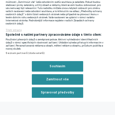
možnosti „Zamítnout vše“ nebo odvoláním svého souhlasu je zakážete. Pokud budou
na kontě jediný reprezentační start. Premiérový zápas si může
sledovací prvky zakázány, určitý obsah a reklamy, které se vám budou zobrazovat, pro
vás nemusejí být relevantní. Tuto nabídku můžete znovu kdykoli zobrazit pro změnu
připsat obránce Cercle Bruggy Jesper Daland.
vašich nastavení nebo odvolání souhlasu, a to kliknutím na odkaz „Předvolby ochrany
osobních údajů“ v dolní části webových stránek nebo případně na plovoucí ikonu v
levém dolním rohu webových stránek. Vaše nastavení se uplatní v rámci našeho
Nominace Norska na přípravu s Českem (22. března) a
Internetová stránka. Podrobnější informace najdete v našich Zásadách ochrany
osobních údajů.
Slovenskem (26. března):
Třetí strany
Brankáři:
Örjan Nyland (FC Sevilla/Šp.), Mathias Dyngeland
Společně s našimi partnery zpracováváme údaje s tímto cílem:
(Brann), Egil Selvik (Haugesund).
Používání přesných údajů o zeměpisné poloze. Aktivní vyhledávání identifikačních
údajů v rámci specifických vlastností zařízení. Ukládání a/nebo přístup k informacím v
zařízení. Personalizovaná reklama a obsah, měření reklam a obsahu, průzkum publika a
Obránci:
Leo Östigaard (Neapol/It.), Kristoffer Ajer
rozvoj služeb.
Seznam partnerů (dodavatelů)
(Brentford/Angl.), Jesper Daland (Cercle Bruggy/Belg.), Andreas
Hanche-Olsen (Mohuč/Něm.), Marcus Holmgren Pedersen
Souhlasím
(Sassuolo/It.), Julian Ryerson (Dortmund/Něm.), David Möller
Wolfe (Alkmaar/Niz.), Fredrik Björkan.
Zamítnout vše
Záložníci:
Patrick Berg (oba Bodö/Glimt), Sander Berge
(Burnley/Angl.), Aron Dönnum (Toulouse/Fr.), Mohamed
Spravovat předvolby
Elyounoussi (FC Kodaň/Dán.), Osame Sahraoui
Reklama
(Heerenveen/Niz.), Kristian Thorstvedt (Sassuolo/It.), Hugo
Vetlesen (FC Bruggy/Belg.), Martin Ödegaard (Arsenal/Angl.),
Oscar Bobb.