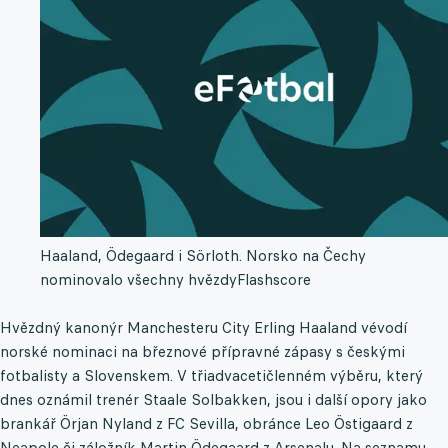
Haaland, Ödegaard i Sörloth. Norsko na Čechy
nominovalo všechny hvězdy
Flashscore
Hvězdný kanonýr Manchesteru City Erling Haaland vévodí
norské nominaci na březnové přípravné zápasy s českými
fotbalisty a Slovenskem. V třiadvacetičlenném výběru, který
dnes oznámil trenér Staale Solbakken, jsou i další opory jako
brankář Örjan Nyland z FC Sevilla, obránce Leo Östigaard z
Neapole či záložník Martin Ödegaard z Arsenalu. Na seznamu