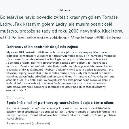
Reklama
Boleslavi se navíc povedlo zvítězit krásným gólem Tomáše
Ladry. „Tak krásným gólem Ladry, ale musím ocenit celé
mužstvo, protože se tady od roku 2008 nevyhrálo. Kluci tomu
věřili, že jsou schopní to zvládnout. V poločase věřili, že jsme
schopní ten zápas vygradovat. Důležitý moment byl příchod
Ochrana vašich osobních údajů nás zajímá
Skaláka, který pak musel odstoupit, a samozřejmě Máry
My a naši
997
partneři ukládáme osobní údaje, jako jsou údaje o prohlížení nebo
jedinečné identifikátory, ve vašem zařízení a využíváme přístup k nim. Volbou možnosti
Matějovského. Takže, jsme rádi. Ladra to celé korunoval
„Souhlasím“ povolíte sledovací technologie na podporu účelů uvedených v části
„Společně s našimi partnery zpracováváme údaje s tímto cílem“, zatímco volbou
krásným gólem,“ hodnotil Hoftych výkon svého klubu.
možnosti „Zamítnout vše“ nebo odvoláním svého souhlasu je zakážete. Pokud budou
sledovací prvky zakázány, určitý obsah a reklamy, které se vám budou zobrazovat, pro
vás nemusejí být relevantní. Tuto nabídku můžete znovu kdykoli zobrazit pro změnu
Tomu také skvěle vyšlo střídání, kdy hvězdu a legendu
vašich nastavení nebo odvolání souhlasu, a to kliknutím na odkaz „Předvolby ochrany
osobních údajů“ v dolní části webových stránek nebo případně na plovoucí ikonu v
Středočechů Marka Matějovského poslal na hřiště až ve
levém dolním rohu webových stránek. Vaše nastavení se uplatní v rámci našeho
Internetová stránka. Podrobnější informace najdete v našich Zásadách ochrany
druhém poločase. „Mára samozřejmě ví, jaká je jeho role v tom
osobních údajů.
týmu. Bavili jsme se o tom, že někdy je lepší ho nechat až do
Třetí strany
Společně s našimi partnery zpracováváme údaje s tímto cílem:
průběhu zápasu. Soupeři se na něj speciálně chystají a on, když
Používání přesných údajů o zeměpisné poloze. Aktivní vyhledávání identifikačních
tam přijde, přinese tam energii. To tam měl ještě dneska nějaké
údajů v rámci specifických vlastností zařízení. Ukládání a/nebo přístup k informacím v
zařízení. Personalizovaná reklama a obsah, měření reklam a obsahu, průzkum publika a
zvláštní ploutve, protože mu to tam klouzalo a chvílemi tam
rozvoj služeb.
Seznam partnerů (dodavatelů)
vypadal jako bruslař. Ale dal rozhodující branku a měl tam