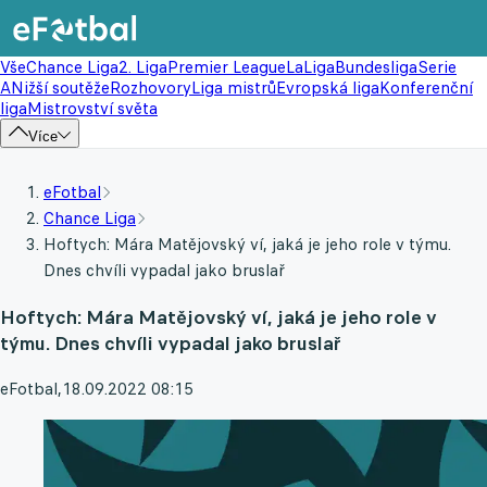
Vše
Chance Liga
2. Liga
Premier League
LaLiga
Bundesliga
Serie
A
Nižší soutěže
Rozhovory
Liga mistrů
Evropská liga
Konferenční
liga
Mistrovství světa
Více
eFotbal
Chance Liga
Hoftych: Mára Matějovský ví, jaká je jeho role v týmu.
Dnes chvíli vypadal jako bruslař
Hoftych: Mára Matějovský ví, jaká je jeho role v
týmu. Dnes chvíli vypadal jako bruslař
eFotbal
,
18.09.2022 08:15