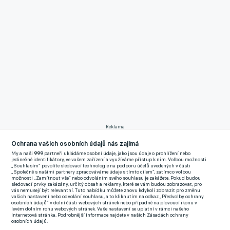
Reklama
Ta se totiž trápí a dosavadních dvacet zápasů ve Fortunga:lize
Ochrana vašich osobních údajů nás zajímá
dokázala proměnit jen v 16 gólů, což je společně s Brnem druhá
My a naši
999
partneři ukládáme osobní údaje, jako jsou údaje o prohlížení nebo
jedinečné identifikátory, ve vašem zařízení a využíváme přístup k nim. Volbou možnosti
nejhorší bilance ze všech.
„Souhlasím“ povolíte sledovací technologie na podporu účelů uvedených v části
„Společně s našimi partnery zpracováváme údaje s tímto cílem“, zatímco volbou
možnosti „Zamítnout vše“ nebo odvoláním svého souhlasu je zakážete. Pokud budou
Kabinu Pavla Horvátha rozšířil forvard Edisa Lubega, jenž
sledovací prvky zakázány, určitý obsah a reklamy, které se vám budou zobrazovat, pro
vás nemusejí být relevantní. Tuto nabídku můžete znovu kdykoli zobrazit pro změnu
působí na Starém kontinentu zhruba pět let.
vašich nastavení nebo odvolání souhlasu, a to kliknutím na odkaz „Předvolby ochrany
osobních údajů“ v dolní části webových stránek nebo případně na plovoucí ikonu v
levém dolním rohu webových stránek. Vaše nastavení se uplatní v rámci našeho
Internetová stránka. Podrobnější informace najdete v našich Zásadách ochrany
Dvaadvacetiletý rodák z Ugandy začínal v sousedním
osobních údajů.
Rakouskou, s tím, že druholigový FAC Vídeň posléze vyměnil za