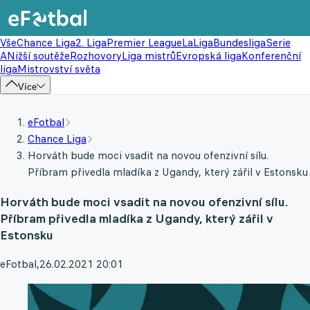
Vše
Chance Liga
2. Liga
Premier League
LaLiga
Bundesliga
Serie
A
Nižší soutěže
Rozhovory
Liga mistrů
Evropská liga
Konferenční
liga
Mistrovství světa
Více
eFotbal
Chance Liga
Horváth bude moci vsadit na novou ofenzivní sílu.
Příbram přivedla mladíka z Ugandy, který zářil v Estonsku
Horváth bude moci vsadit na novou ofenzivní sílu.
Příbram přivedla mladíka z Ugandy, který zářil v
Estonsku
eFotbal
,
26.02.2021 20:01