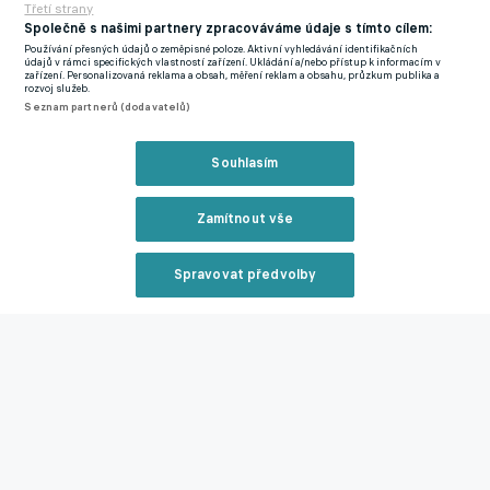
Třetí strany
Ried hrající stejnou soutěž.
Společně s našimi partnery zpracováváme údaje s tímto cílem:
Používání přesných údajů o zeměpisné poloze. Aktivní vyhledávání identifikačních
údajů v rámci specifických vlastností zařízení. Ukládání a/nebo přístup k informacím v
Zatím naposledy oblékal trikot estonského mužstva Paide, za
zařízení. Personalizovaná reklama a obsah, měření reklam a obsahu, průzkum publika a
rozvoj služeb.
který si během šestadvaceti startů připsal 14 přesných zásahů,
Seznam partnerů (dodavatelů)
což je velmi slušné.
Souhlasím
Pokud jde o formu působení, sportovní úsek Příbrami domluvil
hostováni až do léta 2022, čili nejméně na rok a čtvrt.
Zamítnout vše
Ofenzivní tykadlo, které si vybralo číslo 29, by mohlo
teoreticky debutovat na začátku března proti Slovanu Liberec.
Spravovat předvolby
Zdroj: fkpribram.cz
Reklama
Zmínky
Chance Liga
Pavel Horváth
Lubega Edrisa
Příbram
Zbrojovka
Zavřít rekl
Brno
Floridsdorfer AC Wien
Paide Linnameeskond
Slovan Liberec
Nejčtenější na eFotbalu