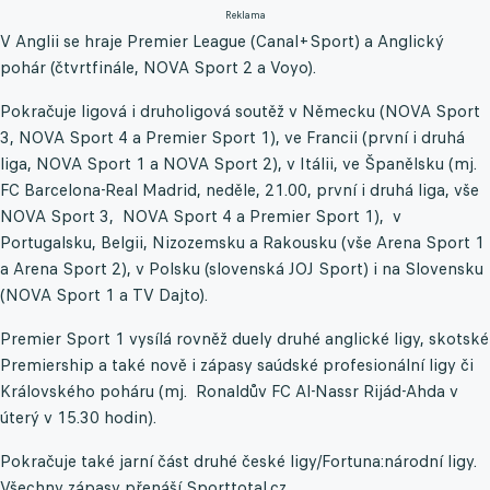
Reklama
V Anglii se hraje Premier League (Canal+Sport) a Anglický
pohár (čtvrtfinále, NOVA Sport 2 a Voyo).
Pokračuje ligová i druholigová soutěž v Německu (NOVA Sport
3, NOVA Sport 4 a Premier Sport 1), ve Francii (první i druhá
liga, NOVA Sport 1 a NOVA Sport 2), v Itálii, ve Španělsku (mj.
FC Barcelona-Real Madrid, neděle, 21.00, první i druhá liga, vše
NOVA Sport 3, NOVA Sport 4 a Premier Sport 1), v
Portugalsku, Belgii, Nizozemsku a Rakousku (vše Arena Sport 1
a Arena Sport 2), v Polsku (slovenská JOJ Sport) i na Slovensku
(NOVA Sport 1 a TV Dajto).
Premier Sport 1 vysílá rovněž duely druhé anglické ligy, skotské
Premiership a také nově i zápasy saúdské profesionální ligy či
Královského poháru (mj. Ronaldův FC Al-Nassr Rijád-Ahda v
úterý v 15.30 hodin).
Pokračuje také jarní část druhé české ligy/Fortuna:národní ligy.
Všechny zápasy přenáší Sporttotal.cz.