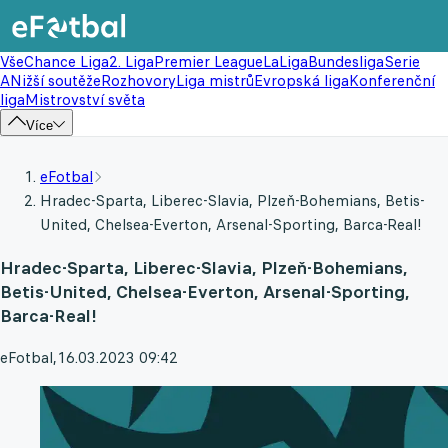
Vše
Chance Liga
2. Liga
Premier League
LaLiga
Bundesliga
Serie
A
Nižší soutěže
Rozhovory
Liga mistrů
Evropská liga
Konferenční
liga
Mistrovství světa
Více
eFotbal
Hradec-Sparta, Liberec-Slavia, Plzeň-Bohemians, Betis-
United, Chelsea-Everton, Arsenal-Sporting, Barca-Real!
Hradec-Sparta, Liberec-Slavia, Plzeň-Bohemians,
Betis-United, Chelsea-Everton, Arsenal-Sporting,
Barca-Real!
eFotbal
,
16.03.2023 09:42