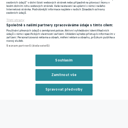
osobních údajů“ v dolní části webových stránek nebo případně na plovoucí ikonu v
levém dolním rohu webových stránek. Vaše nastavení se uplatní v rámci našeho
Internetová stránka. Podrobnější informace najdete v našich Zásadách ochrany
14.55 (výkop 15.00): Dynamo České Budějovice – Baník
osobních údajů.
Ostrava, Sigma Olomouc – FK Mladá Boleslav (utkání 24. kola
Třetí strany
české Fortuna:ligy) – streaming O2 TV Fotbal. Záznam ve 21.15
Společně s našimi partnery zpracováváme údaje s tímto cílem:
hodin a ve 23.15 hodin.
Používání přesných údajů o zeměpisné poloze. Aktivní vyhledávání identifikačních
údajů v rámci specifických vlastností zařízení. Ukládání a/nebo přístup k informacím v
zařízení. Personalizovaná reklama a obsah, měření reklam a obsahu, průzkum publika a
rozvoj služeb.
14.55 (výkop 15.00): AC Le Havre – AS Saint-Étienne (utkání 28.
Seznam partnerů (dodavatelů)
kola druhé francouzské ligy/Ligue 2) – NOVA Sport 2.
Souhlasím
14.55 (výkop 15.00): KFC Komárno – FC ŠTK 1914 Šamorín
(utkání 21. kola druhé slovenské ligy) – slovenská JOJ Sport.
Zamítnout vše
15.25 (výkop 15.30): TSG 1899 Hoffenheim – Hertha BSC
Berlín (utkání 25. kola německé bundesligy) – NOVA Sport 3.
Spravovat předvolby
NOVA Sport 4 záznam ve 23.00 hodin
.
Reklama
15.25 (výkop 15.30): FC Augsburg – FC Schalke 04 (utkání 25.
kola německé bundesligy) – NOVA Sport 4. NOVA Sport 3
záznam v 0.45 hodin.
Zavřít rekl