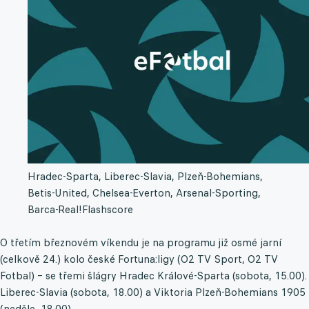
Hradec-Sparta, Liberec-Slavia, Plzeň-Bohemians,
Betis-United, Chelsea-Everton, Arsenal-Sporting,
Barca-Real!
Flashscore
O třetím březnovém víkendu je na programu již osmé jarní
(celkově 24.) kolo české Fortuna:ligy (O2 TV Sport, O2 TV
Fotbal) – se třemi šlágry Hradec Králové-Sparta (sobota, 15.00).
Liberec-Slavia (sobota, 18.00) a Viktoria Plzeň-Bohemians 1905
(neděle, 18.00).