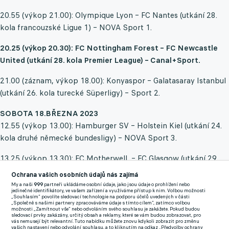
20.55 (výkop 21.00): Olympique Lyon – FC Nantes (utkání 28.
kola francouzské Ligue 1) – NOVA Sport 1.
20.25 (výkop 20.30): FC Nottingham Forest – FC Newcastle
United (utkání 28. kola Premier League) – Canal+Sport.
21.00 (záznam, výkop 18.00): Konyaspor – Galatasaray Istanbul
(utkání 26. kola turecké Süperligy) – Sport 2.
SOBOTA 18.BŘEZNA 2023
12.55 (výkop 13.00): Hamburger SV – Holstein Kiel (utkání 24.
kola druhé německé bundesligy) – NOVA Sport 3.
13.25 (výkop 13.30): FC Motherwell – FC Glasgow (utkání 29.
kola skotské Premiership) – Premier Sport 1.
Ochrana vašich osobních údajů nás zajímá
My a naši
999
partneři ukládáme osobní údaje, jako jsou údaje o prohlížení nebo
14.30 (výkop 15.00): FC Hradec Králové – Sparta Praha (utkání
jedinečné identifikátory, ve vašem zařízení a využíváme přístup k nim. Volbou možnosti
„Souhlasím“ povolíte sledovací technologie na podporu účelů uvedených v části
24. kola české Fortuna:ligy) – O2 TV Sport, O2 TV Fotbal. O2
„Společně s našimi partnery zpracováváme údaje s tímto cílem“, zatímco volbou
možnosti „Zamítnout vše“ nebo odvoláním svého souhlasu je zakážete. Pokud budou
TV Fotbal záznam v neděli v 9.00 hodin, O2 TV Sport v neděli
sledovací prvky zakázány, určitý obsah a reklamy, které se vám budou zobrazovat, pro
vás nemusejí být relevantní. Tuto nabídku můžete znovu kdykoli zobrazit pro změnu
ve 12.00 hodin.
vašich nastavení nebo odvolání souhlasu, a to kliknutím na odkaz „Předvolby ochrany