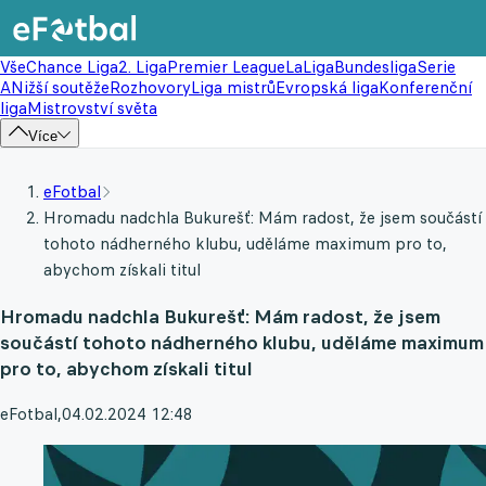
Vše
Chance Liga
2. Liga
Premier League
LaLiga
Bundesliga
Serie
A
Nižší soutěže
Rozhovory
Liga mistrů
Evropská liga
Konferenční
liga
Mistrovství světa
Více
eFotbal
Hromadu nadchla Bukurešť: Mám radost, že jsem součástí
tohoto nádherného klubu, uděláme maximum pro to,
abychom získali titul
Hromadu nadchla Bukurešť: Mám radost, že jsem
součástí tohoto nádherného klubu, uděláme maximum
pro to, abychom získali titul
eFotbal
,
04.02.2024 12:48