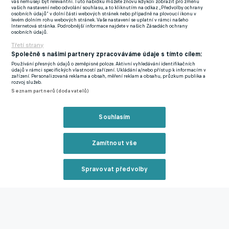
vás nemusejí být relevantní. Tuto nabídku můžete znovu kdykoli zobrazit pro změnu
vašich nastavení nebo odvolání souhlasu, a to kliknutím na odkaz „Předvolby ochrany
"Mám radost, že jsem tady a jsem součástí tohoto nádherného
osobních údajů“ v dolní části webových stránek nebo případně na plovoucí ikonu v
levém dolním rohu webových stránek. Vaše nastavení se uplatní v rámci našeho
klubu. Doufám, že týmu co nejvíce pomůžu. Uděláme maximum
Internetová stránka. Podrobnější informace najdete v našich Zásadách ochrany
osobních údajů.
pro to, abychom získali titul," uvedl Hromada na webu Rapidu.
Třetí strany
Společně s našimi partnery zpracováváme údaje s tímto cílem:
Používání přesných údajů o zeměpisné poloze. Aktivní vyhledávání identifikačních
údajů v rámci specifických vlastností zařízení. Ukládání a/nebo přístup k informacím v
zařízení. Personalizovaná reklama a obsah, měření reklam a obsahu, průzkum publika a
rozvoj služeb.
Seznam partnerů (dodavatelů)
Souhlasím
Zamítnout vše
Spravovat předvolby
Reklama
Osobně už přihlížel domácí výhře nad ASC Otelul Galati (2:1).
"Nemůžu se dočkat, až uvidím fanoušky a se všemi se co
nejdříve potkám. Viděl jsem atmosféru a přišlo mi to