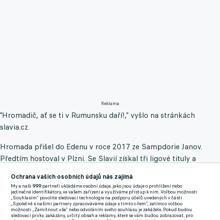
Reklama
"Hromadič, ať se ti v Rumunsku daří!," vyšlo na stránkách
slavia.cz.
Hromada přišel do Edenu v roce 2017 ze Sampdorie Janov.
Předtím hostoval v Plzni. Se Slavií získal tři ligové tituly a
čtyřikrát vyhrál český pohár.
Ochrana vašich osobních údajů nás zajímá
My a naši
999
partneři ukládáme osobní údaje, jako jsou údaje o prohlížení nebo
Na podzim nastoupil v sedmi ligových zápasech. Z české
jedinečné identifikátory, ve vašem zařízení a využíváme přístup k nim. Volbou možnosti
„Souhlasím“ povolíte sledovací technologie na podporu účelů uvedených v části
nejvyšší soutěže, v níž si zahrál také za Liberec, odchází s bilancí
„Společně s našimi partnery zpracováváme údaje s tímto cílem“, zatímco volbou
možnosti „Zamítnout vše“ nebo odvoláním svého souhlasu je zakážete. Pokud budou
117 utkání a pět gólů.
sledovací prvky zakázány, určitý obsah a reklamy, které se vám budou zobrazovat, pro