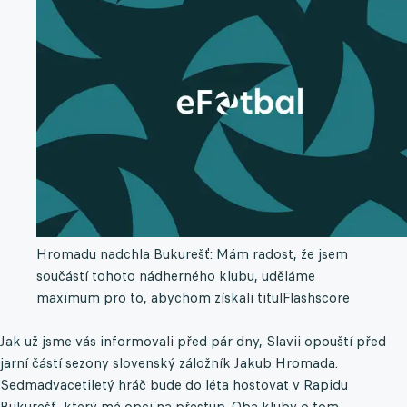
Hromadu nadchla Bukurešť: Mám radost, že jsem
součástí tohoto nádherného klubu, uděláme
maximum pro to, abychom získali titul
Flashscore
Jak už jsme vás informovali před pár dny, Slavii opouští před
jarní částí sezony slovenský záložník Jakub Hromada.
Sedmadvacetiletý hráč bude do léta hostovat v Rapidu
Bukurešť, který má opci na přestup. Oba kluby o tom