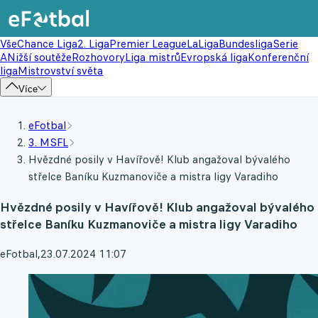
Vše
Chance Liga
2. Liga
Premier League
LaLiga
Bundesliga
Serie
A
Nižší soutěže
Rozhovory
Liga mistrů
Evropská liga
Konferenční
liga
Mistrovství světa
Více
eFotbal
3. MSFL
Hvězdné posily v Havířově! Klub angažoval bývalého
střelce Baníku Kuzmanoviče a mistra ligy Varadiho
Hvězdné posily v Havířově! Klub angažoval bývalého
střelce Baníku Kuzmanoviče a mistra ligy Varadiho
eFotbal
,
23.07.2024 11:07