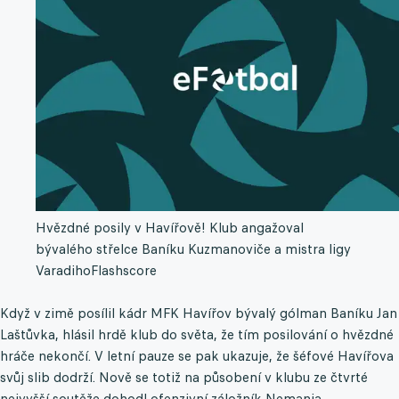
Hvězdné posily v Havířově! Klub angažoval
bývalého střelce Baníku Kuzmanoviče a mistra ligy
Varadiho
Flashscore
Když v zimě posílil kádr MFK Havířov bývalý gólman Baníku Jan
Laštůvka, hlásil hrdě klub do světa, že tím posilování o hvězdné
hráče nekončí. V letní pauze se pak ukazuje, že šéfové Havířova
svůj slib dodrží. Nově se totiž na působení v klubu ze čtvrté
nejvyšší soutěže dohodl ofenzivní záložník Nemanja