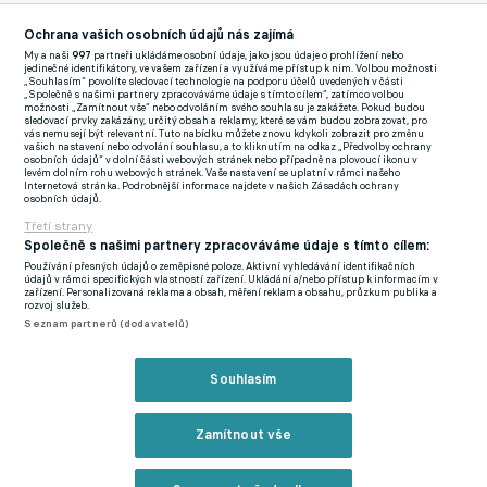
Reklama
Ochrana vašich osobních údajů nás zajímá
Havířov se netají ambicemi porvat se o postup do MSFL, proto
My a naši
997
partneři ukládáme osobní údaje, jako jsou údaje o prohlížení nebo
jedinečné identifikátory, ve vašem zařízení a využíváme přístup k nim. Volbou možnosti
zásadně nabíjí kádr. Kuzmanovič, který za Baník nastupoval
„Souhlasím“ povolíte sledovací technologie na podporu účelů uvedených v části
„Společně s našimi partnery zpracováváme údaje s tímto cílem“, zatímco volbou
ještě před dvěma lety a má v jeho dresu na kontě 25
možnosti „Zamítnout vše“ nebo odvoláním svého souhlasu je zakážete. Pokud budou
sledovací prvky zakázány, určitý obsah a reklamy, které se vám budou zobrazovat, pro
nastřílených gólů a 17 asistencí, se vrací do Česka po roční
vás nemusejí být relevantní. Tuto nabídku můžete znovu kdykoli zobrazit pro změnu
vašich nastavení nebo odvolání souhlasu, a to kliknutím na odkaz „Předvolby ochrany
pauze. Pětatřicetiletý srbský ofenzivní záložník odehrál za Baník
osobních údajů“ v dolní části webových stránek nebo případně na plovoucí ikonu v
levém dolním rohu webových stránek. Vaše nastavení se uplatní v rámci našeho
151 zápasů, minulou sezonu strávil v kyperském klubu Nea
Internetová stránka. Podrobnější informace najdete v našich Zásadách ochrany
osobních údajů.
Salamis.
Třetí strany
Společně s našimi partnery zpracováváme údaje s tímto cílem:
Mezi deseti letními nováčky svítí také jméno devětatřicetiletého
Používání přesných údajů o zeměpisné poloze. Aktivní vyhledávání identifikačních
Adama Varadiho, který před dvaceti lety získal s ostravským
údajů v rámci specifických vlastností zařízení. Ukládání a/nebo přístup k informacím v
zařízení. Personalizovaná reklama a obsah, měření reklam a obsahu, průzkum publika a
Baníkem mistrovský titul. V nejvyšší soutěži nastupoval také za
rozvoj služeb.
Seznam partnerů (dodavatelů)
Plzeň, Olomouc, Teplice nebo České Budějovice. Jeho poslední
štací byl ale Frýdlant nad Ostravicí.
Souhlasím
Kromě velezkušených posil se mohou fanoušci těšit i na
talentované mládí, když Havířov získal Nikolu Zavadila, syna
Zamítnout vše
legendární fotbalisty Pavla Zavadila, jenž v minulém ročníku
krátce oblékal také havířovský dres. Devatenáctiletý záložník je