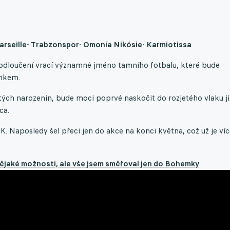
arseille
- Trabzonspor
- Omonia Nikósie
- Karmiotissa
h odloučení vrací významné jméno tamního fotbalu, které bude
nkem.
tých narozenin, bude moci poprvé naskočit do rozjetého vlaku ji
ca.
Naposledy šel přeci jen do akce na konci května, což už je víc
nějaké možnosti, ale vše jsem směřoval jen do Bohemky