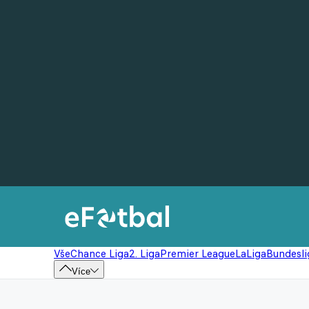
Vše
Chance Liga
2. Liga
Premier League
LaLiga
Bundesli
Více