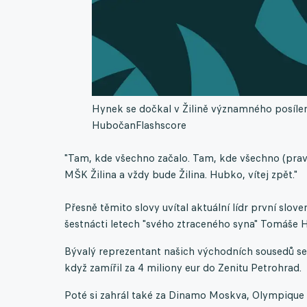
Hynek se dočkal v Žilině významného posílení
Hubočan
Flashscore
"Tam, kde všechno začalo. Tam, kde všechno (pr
MŠK Žilina a vždy bude Žilina. Hubko, vítej zpět."
Přesně těmito slovy uvítal aktuální lídr první slov
šestnácti letech "svého ztraceného syna" Tomáše H
Bývalý reprezentant našich východních sousedů se
když zamířil za 4 miliony eur do Zenitu Petrohrad.
Poté si zahrál také za Dinamo Moskva, Olympique M