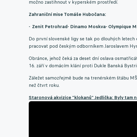
možno zastihnout v kyperském prostředí.
Zahraniční mise Tomáše Hubočana:
-
Zenit Petrohrad
- Dinamo Moskva
- Olympique M
Do první slovenské ligy se tak po dlouhých letec
pracovat pod českým odborníkem Jaroslavem Hy
Obránce, jehož čeká za deset dní oslava osmatřicá
16. září v domácím klání proti Dukle Banská Bystri
Záležet samozřejmě bude na trenérském štábu MŠK. 
než čtvrt roku.
Staronová akvizice "klokanů" Jedlička: Byly tam 