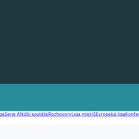
ga
Serie A
Nižší soutěže
Rozhovory
Liga mistrů
Evropská liga
Konfer