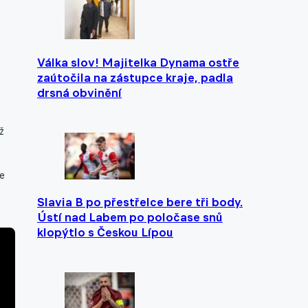
Válka slov! Majitelka Dynama ostře
zaútočila na zástupce kraje, padla
drsná obvinění
ž
e
Slavia B po přestřelce bere tři body.
Ústí nad Labem po poločase snů
klopýtlo s Českou Lípou