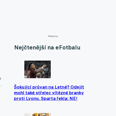
Reklama
Nejčtenější na eFotbalu
o
.
Šokující průvan na Letné? Odejít
mohl také střelec vítězné branky
proti Lyonu. Sparta řekla: NE!