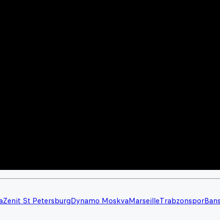
a
Zenit St Petersburg
Dynamo Moskva
Marseille
Trabzonspor
Ban