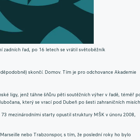
 zadních řad, po 16 letech se vrátil světoběžník
avděpodobně) skončí. Domov. Tím je pro odchovance Akademie
enské ligy, jenž táhne šňůru pěti soutěžních výher v řadě, téměř p
ubočana, který se vrací pod Dubeň po šesti zahraničních misích
 73 mezinárodními starty opustil struktury MŠK v únoru 2008,
arseille nebo Trabzonspor, s tím, že poslední roky ho bylo