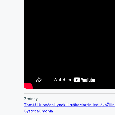
Zmínky
Tomáš Hubočan
Hynek Hruška
Martin Jedlička
Žilin
Bystrica
Omonia