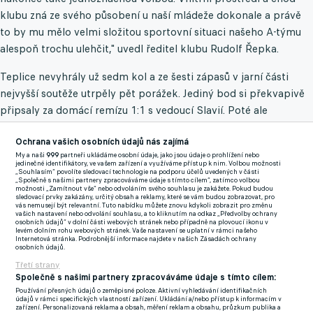
klubu zná ze svého působení u naší mládeže dokonale a právě
to by mu mělo velmi složitou sportovní situaci našeho A-týmu
alespoň trochu ulehčit," uvedl ředitel klubu Rudolf Řepka.
Teplice nevyhrály už sedm kol a ze šesti zápasů v jarní části
nejvyšší soutěže utrpěly pět porážek. Jediný bod si překvapivě
připsaly za domácí remízu 1:1 s vedoucí Slavií. Poté ale
Jarošíkův tým prohrál v Jablonci i na Spartě shodně 1:4. Ihned
Ochrana vašich osobních údajů nás zajímá
po utkání na pražské Letné vedení klubu bývalého českého
My a naši
999
partneři ukládáme osobní údaje, jako jsou údaje o prohlížení nebo
reprezentanta odvolalo. Mužstvo vedl od září 2021.
jedinečné identifikátory, ve vašem zařízení a využíváme přístup k nim. Volbou možnosti
„Souhlasím“ povolíte sledovací technologie na podporu účelů uvedených v části
„Společně s našimi partnery zpracováváme údaje s tímto cílem“, zatímco volbou
"Skláři" jsou nyní na první barážové pozici. V minulé sezoně
možnosti „Zamítnout vše“ nebo odvoláním svého souhlasu je zakážete. Pokud budou
sledovací prvky zakázány, určitý obsah a reklamy, které se vám budou zobrazovat, pro
udrželi prvoligovou příslušnost až po úspěšně zvládnuté baráži s
vás nemusejí být relevantní. Tuto nabídku můžete znovu kdykoli zobrazit pro změnu
vašich nastavení nebo odvolání souhlasu, a to kliknutím na odkaz „Předvolby ochrany
Vlašimí.
osobních údajů“ v dolní části webových stránek nebo případně na plovoucí ikonu v
levém dolním rohu webových stránek. Vaše nastavení se uplatní v rámci našeho
Internetová stránka. Podrobnější informace najdete v našich Zásadách ochrany
Dvaapadesátiletý Frťala hrál za Teplice v letech 1994 až 2003,
osobních údajů.
Třetí strany
kdy tam ukončil kariéru. Poté načal trenérskou dráhu, postupně
Společně s našimi partnery zpracováváme údaje s tímto cílem:
dělal asistenta v Blšanech, Plzni, Spartě nebo v Teplicích. V
Používání přesných údajů o zeměpisné poloze. Aktivní vyhledávání identifikačních
roce 2015 jako hlavní trenér dovedl Varnsdorf k premiérovému
údajů v rámci specifických vlastností zařízení. Ukládání a/nebo přístup k informacím v
zařízení. Personalizovaná reklama a obsah, měření reklam a obsahu, průzkum publika a