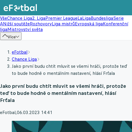
Vše
Chance Liga
2. Liga
Premier League
LaLiga
Bundesliga
Serie
A
Nižší soutěže
Rozhovory
Liga mistrů
Evropská liga
Konferenční
liga
Mistrovství světa
Více
eFotbal
Chance Liga
Jako první budu chtít mluvit se všemi hráči, protože teď
to bude hodně o mentálním nastavení, hlásí Frťala
Jako první budu chtít mluvit se všemi hráči, protože
teď to bude hodně o mentálním nastavení, hlásí
Frťala
eFotbal
,
06.03.2023 14:41