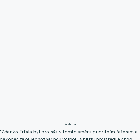
Reklama
"Zdenko Frťala byl pro nás v tomto směru prioritním řešením a
nakonec také jednoznačnou volbou. Vnitřní prostředí a chod