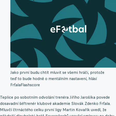
Jako první budu chtít mluvit se všemi hráči, protože
teď to bude hodně o mentálním nastavení, hlásí
Frťala
Flashscore
Teplice po sobotním odvolání trenéra Jiřího Jarošíka povede
dosavadní šéftrenér klubové akademie Slovák Zdenko Frťala.
Mluvčí čtrnáctého celku první ligy Martin Kovařík uvedl, že
někdejší dlouholetý hráč Severočechů uzavřel smlouvu na dobu