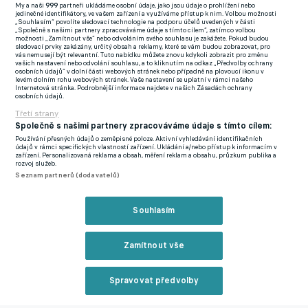
My a naši
999
partneři ukládáme osobní údaje, jako jsou údaje o prohlížení nebo
V mistrovském zápase baníkovské béčko padlo letos jen
jedinečné identifikátory, ve vašem zařízení a využíváme přístup k nim. Volbou možnosti
„Souhlasím“ povolíte sledovací technologie na podporu účelů uvedených v části
jednou, 10. března nestačilo na rezervu Karviné. Od té chvíle je
„Společně s našimi partnery zpracováváme údaje s tímto cílem“, zatímco volbou
možnosti „Zamítnout vše“ nebo odvoláním svého souhlasu je zakážete. Pokud budou
to jízda svěřenců Josefa Dvorníka soutěží. Devět výher a jedna
sledovací prvky zakázány, určitý obsah a reklamy, které se vám budou zobrazovat, pro
vás nemusejí být relevantní. Tuto nabídku můžete znovu kdykoli zobrazit pro změnu
remíza při skóre 20:3, to je obdivuhodná bilance. Momentálně
vašich nastavení nebo odvolání souhlasu, a to kliknutím na odkaz „Předvolby ochrany
osobních údajů“ v dolní části webových stránek nebo případně na plovoucí ikonu v
má lídr MSFL osm vítězných zápasů v řadě. „Jsem velmi rád, že
levém dolním rohu webových stránek. Vaše nastavení se uplatní v rámci našeho
Internetová stránka. Podrobnější informace najdete v našich Zásadách ochrany
jsme prodloužili sérii. Myslím si, že to je pro kluky odměna za
osobních údajů.
to, jak pracují v tréninkovém procesu," pochvaloval si Dvorník.
Třetí strany
Společně s našimi partnery zpracováváme údaje s tímto cílem:
Posledního soupeře pochválil za to, že nepřijel betonovat a
Používání přesných údajů o zeměpisné poloze. Aktivní vyhledávání identifikačních
údajů v rámci specifických vlastností zařízení. Ukládání a/nebo přístup k informacím v
snažil se o útočnou hru, všechno ale bylo marné. Baník B už
zařízení. Personalizovaná reklama a obsah, měření reklam a obsahu, průzkum publika a
rozvoj služeb.
plných 666 minut neinkasoval. A tak mohl ostravský kouč zase
Seznam partnerů (dodavatelů)
jen chválit. "Musím říct, že do defenzívy jsme pracovali dobře.
Soupeř měl přesto také dva momenty, kdy nás Miky Kubný
Souhlasím
podržel," konstatoval na klubovém webu.
Zamítnout vše
V dalším kole se rezerva Baníku představí na půdě momentálně
třetího Znojma. Povede se mu opět získat tři body a udržet čisté
Spravovat předvolby
konto? Bez ohledu na to se jasně ukazuje, jak dobře ostravský
klub pracuje s talenty a o budoucnost se nemusí bát. Nejlepším
Reklama