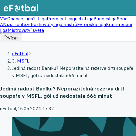
Vše
Chance Liga
2. Liga
Premier League
LaLiga
Bundesliga
Serie
A
Nižší soutěže
Rozhovory
Liga mistrů
Evropská liga
Konferenční
liga
Mistrovství světa
Více
eFotbal
3. MSFL
Jediná radost Baníku? Neporazitelná rezerva drtí soupeře
v MSFL, gól už nedostala 666 minut
Jediná radost Baníku? Neporazitelná rezerva drtí
soupeře v MSFL, gól už nedostala 666 minut
eFotbal
,
15.05.2024 17:32