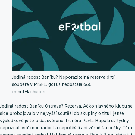
Jediná radost Baníku? Neporazitelná rezerva drtí
soupeře v MSFL, gól už nedostala 666
minut
Flashscore
Jediná radost Baníku Ostrava? Rezerva. Áčko slavného klubu se
sice probojovalo v nejvyšší soutěži do skupiny o titul, jenže
výsledkově je to bída, svěřenci trenéra Pavla Hapala už týdny
nepoznali vítěznou radost a nepotěšili ani věrné fanoušky. Těm
naopak rozdává radost třetiligová rezerva. Baník B po vítězství