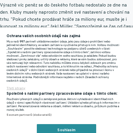
Výrazně víc peněz se do českého fotbalu nedostalo ze dne na
den. Kluby musely naprosto změnit své nastavení a chování na
trhu. “Pokud chcete prodávat hráče za miliony eur, musíte je i
kupovat za miliony eur,” řekl Müller. “Samozřejmě se čas od času
najde výjimka, ale není možné dlouhodobě fungovat tak, že
Ochrana vašich osobních údajů nás zajímá
přivádíte hráče zadarmo nebo za nižší stovky tisíc eur a pak je
My a naši
997
partneři ukládáme osobní údaje, jako jsou údaje o prohlížení nebo
jedinečné identifikátory, ve vašem zařízení a využíváme přístup k nim. Volbou možnosti
prodáte řádově za miliony,” dodal agent.
„Souhlasím“ povolíte sledovací technologie na podporu účelů uvedených v části
„Společně s našimi partnery zpracováváme údaje s tímto cílem“, zatímco volbou
možnosti „Zamítnout vše“ nebo odvoláním svého souhlasu je zakážete. Pokud budou
ZA SPARTU NASTŘÍLÍM SPOUSTU GÓLŮ, HLÁSÍ POSILA
sledovací prvky zakázány, určitý obsah a reklamy, které se vám budou zobrazovat, pro
vás nemusejí být relevantní. Tuto nabídku můžete znovu kdykoli zobrazit pro změnu
MISTRA Z LETNÉ A TĚŠÍ SE NA FANOUŠKY I SPOLUPRÁCI S
vašich nastavení nebo odvolání souhlasu, a to kliknutím na odkaz „Předvolby ochrany
osobních údajů“ v dolní části webových stránek nebo případně na plovoucí ikonu v
KRASNIQIM
levém dolním rohu webových stránek. Vaše nastavení se uplatní v rámci našeho
Internetová stránka. Podrobnější informace najdete v našich Zásadách ochrany
V tomto modelu se po vstupu do Sparty snažil fungovat i Daniel
osobních údajů.
Křetínský, právě Müller mu ale vysvětlil, že taková strategie
Třetí strany
Společně s našimi partnery zpracováváme údaje s tímto cílem:
úspěchy ani zisky nepřináší. “Před deseti lety jsme vedli s
Používání přesných údajů o zeměpisné poloze. Aktivní vyhledávání identifikačních
panem Křetínským a Minem Raiolou rozhovor, ve kterém jsme
údajů v rámci specifických vlastností zařízení. Ukládání a/nebo přístup k informacím v
zařízení. Personalizovaná reklama a obsah, měření reklam a obsahu, průzkum publika a
mu vysvětlili, že takhle fungovat nejde.” Křetínský si slova
rozvoj služeb.
Seznam partnerů (dodavatelů)
agentských veličin vzal k srdci a i v aktuální přestupovém
období ukazuje, že je ochotný na posily uvolnit několik milionů
Souhlasím
eur.