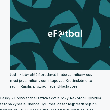
Jestli kluby chtějí prodávat hráče za miliony eur,
musí je za miliony eur i kupovat. Křetínskému to
radil i Raiola, prozradil agent
Flashscore
Český klubový fotbal zažívá skvělé roky. Rekordní uplynulá
sezona vynesla Chance Ligu mezi deset nejprestižnějších
národních lig v Evropě a daří se i v právě probíhajících