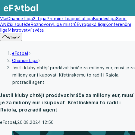
Vše
Chance Liga
2. Liga
Premier League
LaLiga
Bundesliga
Serie
A
Nižší soutěže
Rozhovory
Liga mistrů
Evropská liga
Konferenční
liga
Mistrovství světa
Více
eFotbal
Chance Liga
Jestli kluby chtějí prodávat hráče za miliony eur, musí je za
miliony eur i kupovat. Křetínskému to radil i Raiola,
prozradil agent
Jestli kluby chtějí prodávat hráče za miliony eur, musí
je za miliony eur i kupovat. Křetínskému to radil i
Raiola, prozradil agent
eFotbal
,
20.08.2024 12:50