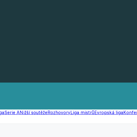
ga
Serie A
Nižší soutěže
Rozhovory
Liga mistrů
Evropská liga
Konfer