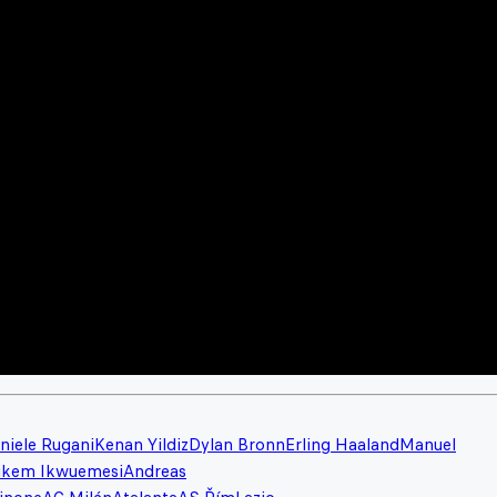
niele Rugani
Kenan Yildiz
Dylan Bronn
Erling Haaland
Manuel
kem Ikwuemesi
Andreas