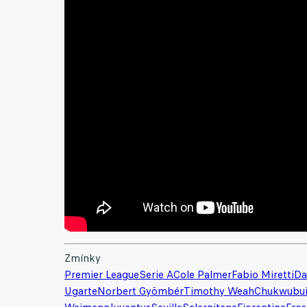
Zmínky
Premier League
Serie A
Cole Palmer
Fabio Miretti
Da
Ugarte
Norbert Gyömbér
Timothy Weah
Chukwubui