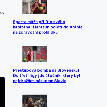
lan
Sparta může přijít o svého
kapitána! Haraslín poletí do Arábie
ě
na zdravotní prohlídku
Přestupová bomba na Slovensku!
Do třetí ligy jde útočník, který byl
nejdražším nákupem Slavie