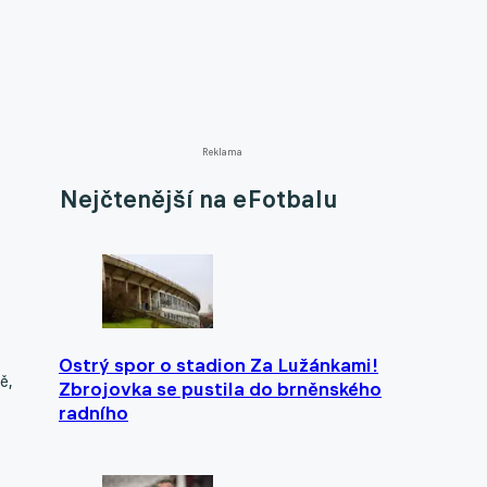
Reklama
Nejčtenější na eFotbalu
e
Ostrý spor o stadion Za Lužánkami!
ě,
Zbrojovka se pustila do brněnského
radního