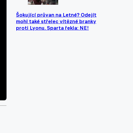
Šokující průvan na Letné? Odejít
mohl také střelec vítězné branky
proti Lyonu. Sparta řekla: NE!