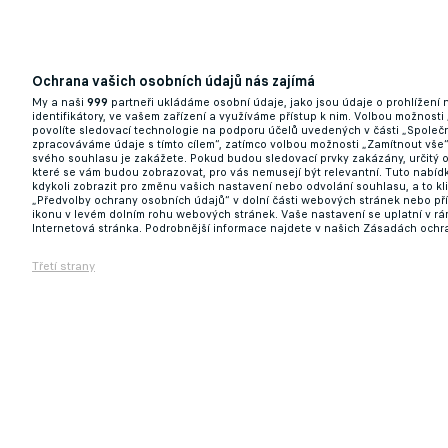
Ochrana vašich osobních údajů nás zajímá
My a naši
999
partneři ukládáme osobní údaje, jako jsou údaje o prohlížení
identifikátory, ve vašem zařízení a využíváme přístup k nim. Volbou možnosti
povolíte sledovací technologie na podporu účelů uvedených v části „Společn
zpracováváme údaje s tímto cílem“, zatímco volbou možnosti „Zamítnout vše
svého souhlasu je zakážete. Pokud budou sledovací prvky zakázány, určitý 
které se vám budou zobrazovat, pro vás nemusejí být relevantní. Tuto nabí
kdykoli zobrazit pro změnu vašich nastavení nebo odvolání souhlasu, a to k
„Předvolby ochrany osobních údajů“ v dolní části webových stránek nebo př
ikonu v levém dolním rohu webových stránek. Vaše nastavení se uplatní v r
Internetová stránka. Podrobnější informace najdete v našich Zásadách ochr
Třetí strany