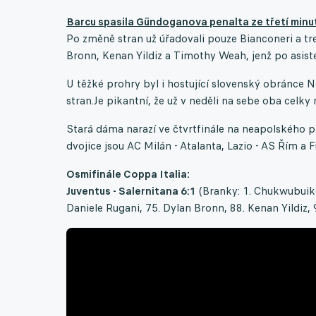
Barcu spasila Gündoganova penalta ze třetí minut
Po změně stran už úřadovali pouze Bianconeri a tre
Bronn, Kenan Yildiz a Timothy Weah, jenž po asiste
U těžké prohry byl i hostující slovenský obránce
stran.Je pikantní, že už v neděli na sebe oba celky 
Stará dáma narazí ve čtvrtfinále na neapolského pře
dvojice jsou AC Milán - Atalanta, Lazio - AS Řím a F
Osmifinále Coppa Italia:
Juventus - Salernitana 6:1
(Branky: 1. Chukwubuike
Daniele Rugani, 75. Dylan Bronn, 88. Kenan Yildiz