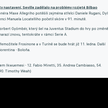
y nastavení, Seville zadělalo na problémy rozjeté Bilbao
néra Maxe Allegriho potěšili zejména střelci Daniele Rugani, Dy
nci Manuela Locatelliho početil skóre v 91. minutě.
 Norbert Gyömbér, který šel na Juventus Stadium do hry po změn
narazí znovu, tentokráte v rámci Serie A.
možitele Frosinone a v Turíně se bude hrát již 11. ledna. Další
iorentina - Boloňa.
m Ikwuemesi - 12. Fabio Miretti, 35. Andrea Cambiasso, 54.
, 90. Timothy Weah)