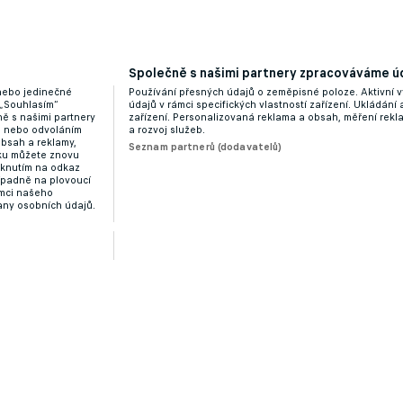
Společně s našimi partnery zpracováváme úd
 nebo jedinečné
Používání přesných údajů o zeměpisné poloze. Aktivní v
 „Souhlasím“
údajů v rámci specifických vlastností zařízení. Ukládání 
ě s našimi partnery
zařízení. Personalizovaná reklama a obsah, měření rek
“ nebo odvoláním
a rozvoj služeb.
obsah a reklamy,
Seznam partnerů (dodavatelů)
dku můžete znovu
liknutím na odkaz
ípadně na plovoucí
ámci našeho
any osobních údajů.