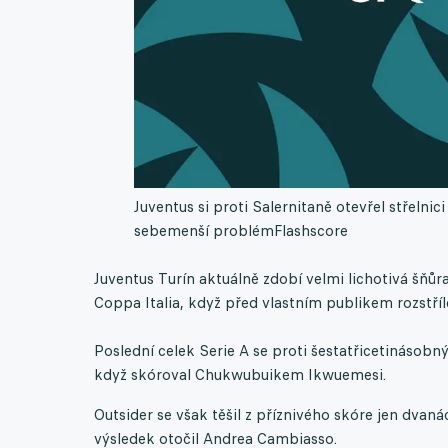
Juventus si proti Salernitaně otevřel střelni
sebemenší problém
Flashscore
Juventus Turín aktuálně zdobí velmi lichotivá šňůra
Coppa Italia, když před vlastním publikem rozstříl
Poslední celek Serie A se proti šestatřicetinásobn
když skóroval Chukwubuikem Ikwuemesi.
Outsider se však těšil z příznivého skóre jen dvaná
výsledek otočil Andrea Cambiasso.