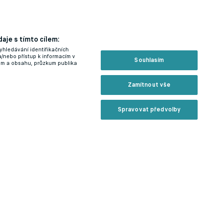
aje s tímto cílem:
yhledávání identifikačních
a/nebo přístup k informacím v
Souhlasím
lam a obsahu, průzkum publika
Zamítnout vše
Spravovat předvolby