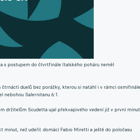
ci a s postupem do čtvrtfinále Italského poháru neměl
 čtrnácti duelů bez porážky, kterou si natáhl i v rámci osmifinál
el nebohou Salernitanu 6:1.
ým držitelům Scudetta ujal překvapivého vedení již v první minut
ct minut, než udeřil. domácí Fabio Miretti a ještě do poločasu