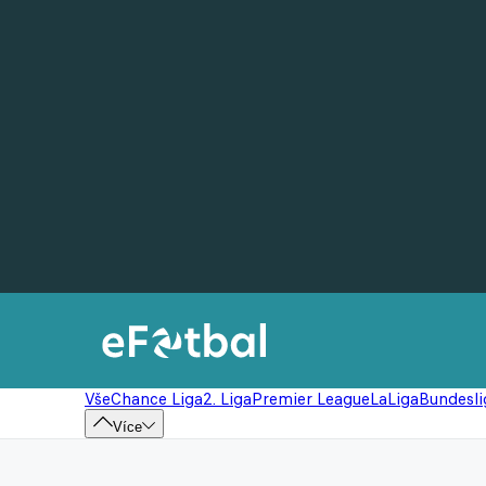
Vše
Chance Liga
2. Liga
Premier League
LaLiga
Bundesli
Více