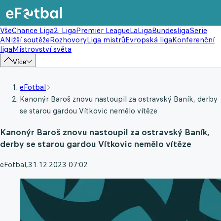
Vše
Chance Liga
2. Liga
Premier League
LaLiga
Bundesliga
Serie
A
Nižší soutěže
Rozhovory
Liga mistrů
Evropská liga
Konferenční
liga
Mistrovství světa
Více
eFotbal
Kanonýr Baroš znovu nastoupil za ostravský Baník, derby
se starou gardou Vítkovic nemělo vítěze
Kanonýr Baroš znovu nastoupil za ostravský Baník,
derby se starou gardou Vítkovic nemělo vítěze
eFotbal
,
31.12.2023 07:02