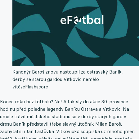
Kanonýr Baroš znovu nastoupil za ostravský Baník,
derby se starou gardou Vítkovic nemělo
vítěze
Flashscore
Konec roku bez fotbalu? Ne! A tak šly do akce 30. prosince
hodinu před poledne legendy Baníku Ostrava a Vítkovic. Na
umělé trávě městského stadionu se v derby starých gard v
dresu Baník představil třeba slavný útočník Milan Baroš,
zachytal si i Jan Laštůvka. Vítkovická soupiska už mnoho jmen
hráčů, kteří kdysi váleli v nejvyšší soutěži, nenabídla, protože