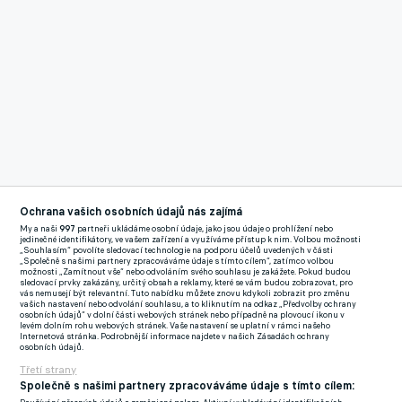
Ochrana vašich osobních údajů nás zajímá
My a naši
997
partneři ukládáme osobní údaje, jako jsou údaje o prohlížení nebo
jedinečné identifikátory, ve vašem zařízení a využíváme přístup k nim. Volbou možnosti
„Souhlasím“ povolíte sledovací technologie na podporu účelů uvedených v části
„Společně s našimi partnery zpracováváme údaje s tímto cílem“, zatímco volbou
možnosti „Zamítnout vše“ nebo odvoláním svého souhlasu je zakážete. Pokud budou
sledovací prvky zakázány, určitý obsah a reklamy, které se vám budou zobrazovat, pro
Reklama
vás nemusejí být relevantní. Tuto nabídku můžete znovu kdykoli zobrazit pro změnu
Den před derby starých gard v podání pražských „S“, které se
vašich nastavení nebo odvolání souhlasu, a to kliknutím na odkaz „Předvolby ochrany
osobních údajů“ v dolní části webových stránek nebo případně na plovoucí ikonu v
tradičně hraje ve vršovickém Edenu, se přišly s rokem 2023
levém dolním rohu webových stránek. Vaše nastavení se uplatní v rámci našeho
Internetová stránka. Podrobnější informace najdete v našich Zásadách ochrany
přišli rozloučit „staří páni“ z Baníku Ostrava a Vítkovic. Manažer
osobních údajů.
baníkovské staré gardy Petr Zajaroš měl sice obavu, aby
Třetí strany
Společně s našimi partnery zpracováváme údaje s tímto cílem:
nepřišlo moc omluvenek, ale jeho výběr se hemžil známými