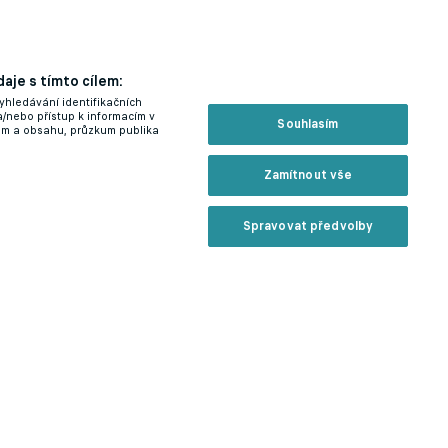
aje s tímto cílem:
yhledávání identifikačních
a/nebo přístup k informacím v
Souhlasím
lam a obsahu, průzkum publika
Zamítnout vše
Spravovat předvolby
i