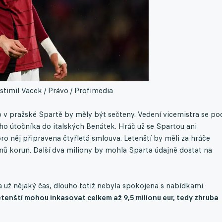
stimil Vacek / Právo / Profimedia
v pražské Spartě by měly být sečteny. Vedení vicemistra se po
ho útočníka do italských Benátek. Hráč už se Spartou ani
 pro něj připravena čtyřletá smlouva. Letenští by měli za hráče
ionů korun. Další dva miliony by mohla Sparta údajně dostat na
 už nějaký čas, dlouho totiž nebyla spokojena s nabídkami
tenští mohou inkasovat celkem až 9,5 milionu eur, tedy zhruba