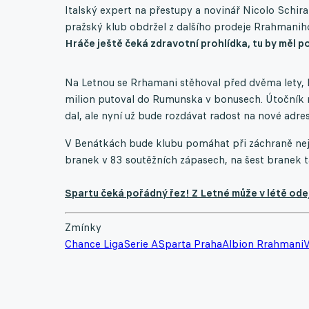
Italský expert na přestupy a novinář Nicolo Schira
pražský klub obdržel z dalšího prodeje Rrahmanih
Hráče ještě čeká zdravotní prohlídka, tu by měl po
Na Letnou se Rrhamani stěhoval před dvěma lety, kd
milion putoval do Rumunska v bonusech. Útočník m
dal, ale nyní už bude rozdávat radost na nové adrese 
V Benátkách bude klubu pomáhat při záchraně nejvyš
branek v 83 soutěžních zápasech, na šest branek t
Spartu čeká pořádný řez! Z Letné může v létě ode
Zmínky
Chance Liga
Serie A
Sparta Praha
Albion Rrahmani
V