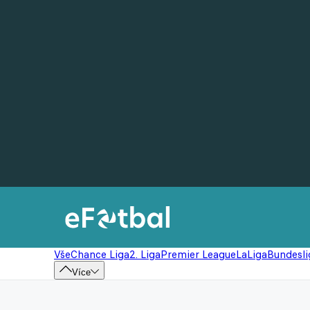
Vše
Chance Liga
2. Liga
Premier League
LaLiga
Bundesli
Více