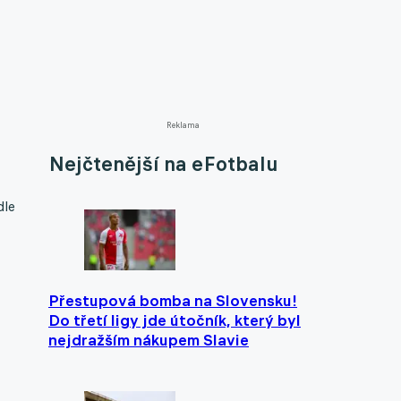
Reklama
Nejčtenější na eFotbalu
dle
Přestupová bomba na Slovensku!
Do třetí ligy jde útočník, který byl
nejdražším nákupem Slavie