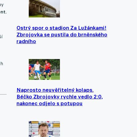
by
nt.
Ostrý spor o stadion Za Lužánkami!
Zbrojovka se pustila do brněnského
ší
radního
ch
Naprosto neuvěřitelný kolaps.
Béčko Zbrojovky rychle vedlo 2:0,
nakonec odjelo s potupou