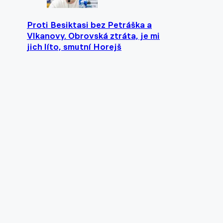
Proti Besiktasi bez Petráška a
Vlkanovy. Obrovská ztráta, je mi
jich líto, smutní Horejš