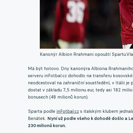
Kanonýr Albion Rrahmani opouští Spartu.
Vla
Má být hotovo. Dny kanonýra Albiona Rrahmaniho 
serveru inFotbal.cz dohodlo na transferu kosovské
neodcestoval na zahraniční soustředění, v Itálii je
dostat v základu 7,5 milionu eur, tedy asi 182 mil
bonusech (48 milionů korun).
Sparta podle
inFotbal.cz
s italským klubem jednala
Benátek.
Nyní už podle všeho k dohodě došlo a Le
230 milionů korun.