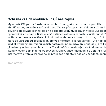
Spartu čeká pořádný řez! Z Letné může v l
Birmančeviče
06.07.2026 10:01
Ochrana vašich osobních údajů nás zajímá
My a naši
997
partneři ukládáme osobní údaje, jako jsou údaje o prohlížení
identifikátory, ve vašem zařízení a využíváme přístup k nim. Volbou možnosti
povolíte sledovací technologie na podporu účelů uvedených v části „Společn
zpracováváme údaje s tímto cílem“, zatímco volbou možnosti „Zamítnout vše
svého souhlasu je zakážete. Pokud budou sledovací prvky zakázány, určitý 
které se vám budou zobrazovat, pro vás nemusejí být relevantní. Tuto nabí
kdykoli zobrazit pro změnu vašich nastavení nebo odvolání souhlasu, a to k
„Předvolby ochrany osobních údajů“ v dolní části webových stránek nebo př
ikonu v levém dolním rohu webových stránek. Vaše nastavení se uplatní v r
Internetová stránka. Podrobnější informace najdete v našich Zásadách ochr
Třetí strany
PŘESTUPY ONLINE: PSG vítá novou posilu 
Před 3 h
Aktualizováno