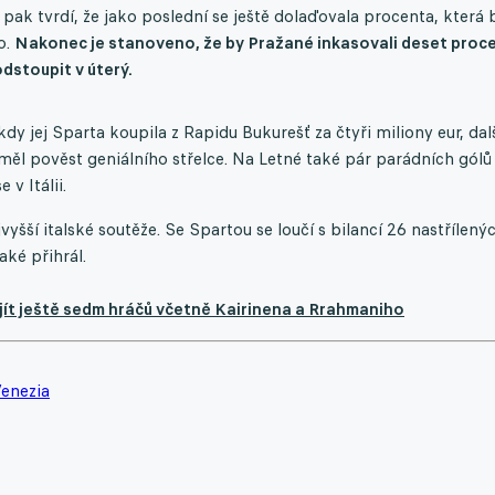
 pak tvrdí, že jako poslední se ještě dolaďovala procenta, která 
o.
Nakonec je stanoveno, že by Pražané inkasovali deset proce
dstoupit v úterý.
y jej Sparta koupila z Rapidu Bukurešť za čtyři miliony eur, dal
ěl pověst geniálního střelce. Na Letné také pár parádních gólů
v Itálii.
ší italské soutěže. Se Spartou se loučí s bilancí 26 nastřílený
aké přihrál.
jít ještě sedm hráčů včetně Kairinena a Rrahmaniho
enezia