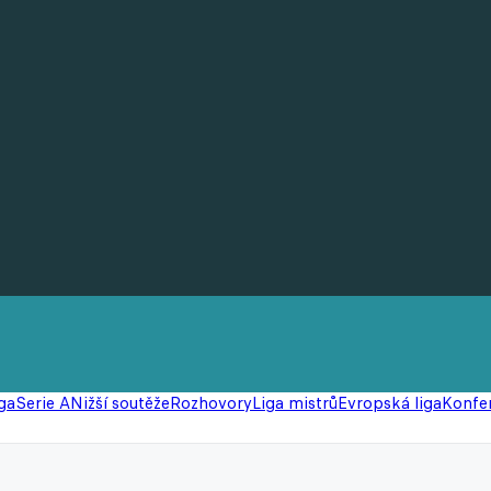
ga
Serie A
Nižší soutěže
Rozhovory
Liga mistrů
Evropská liga
Konfer