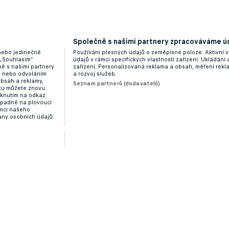
étě odejít ještě sedmt hráčů včetně Kairinena a
Společně s našimi partnery zpracováváme úd
 nebo jedinečné
Používání přesných údajů o zeměpisné poloze. Aktivní v
 „Souhlasím“
údajů v rámci specifických vlastností zařízení. Ukládání 
ě s našimi partnery
zařízení. Personalizovaná reklama a obsah, měření rek
“ nebo odvoláním
a rozvoj služeb.
obsah a reklamy,
Seznam partnerů (dodavatelů)
dku můžete znovu
liknutím na odkaz
ípadně na plovoucí
ámci našeho
any osobních údajů.
do útoku. Vinícius konečně rozhodl o své budoucnost