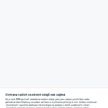
Ochrana vašich osobních údajů nás zajímá
My a naši
999
partneři ukládáme osobní údaje, jako jsou údaje o prohlížení nebo
Reklama
jedinečné identifikátory, ve vašem zařízení a využíváme přístup k nim. Volbou možnosti
Čtyřiadvacetiletý argentinský internacionál měl být pokoušen
„Souhlasím“ povolíte sledovací technologie na podporu účelů uvedených v části