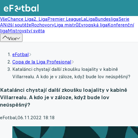
Vše
Chance Liga
2. Liga
Premier League
LaLiga
Bundesliga
Serie
A
Nižší soutěže
Rozhovory
Liga mistrů
Evropská liga
Konferenční
liga
Mistrovství světa
Více
eFotbal
Copa de la Liga Profesional
Katalánci chystají další zkoušku loajality v kabině
Villarrealu. A kdo je v záloze, když bude lov neúspěšný?
Katalánci chystají další zkoušku loajality v kabině
Villarrealu. A kdo je v záloze, když bude lov
neúspěšný?
eFotbal
,
06.11.2022 18:18