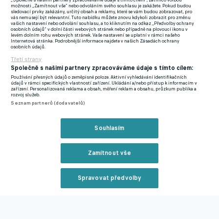
„Společně s našimi partnery zpracováváme údaje s tímto cílem“, zatímco volbou
ze strany Blaugrana již během léta, problémem je ale výše jeho
možnosti „Zamítnout vše“ nebo odvoláním svého souhlasu je zakážete. Pokud budou
sledovací prvky zakázány, určitý obsah a reklamy, které se vám budou zobrazovat, pro
výstupní klauzule ve smlouvě, která činí rovných 42 milionů eur.
vás nemusejí být relevantní. Tuto nabídku můžete znovu kdykoli zobrazit pro změnu
vašich nastavení nebo odvolání souhlasu, a to kliknutím na odkaz „Předvolby ochrany
Žlutá ponorka vnímá, že se Foyth etabloval do klíčové tváře
osobních údajů“ v dolní části webových stránek nebo případně na plovoucí ikonu v
levém dolním rohu webových stránek. Vaše nastavení se uplatní v rámci našeho
týmu a jen nerada by se smiřovala s jeho absencí.
Internetová stránka. Podrobnější informace najdete v našich Zásadách ochrany
osobních údajů.
Třetí strany
Odchovanec Estudiantes působil v minulosti na Ostrovech
Společně s našimi partnery zpracováváme údaje s tímto cílem:
v Tottenhamu, kde však příliš velkou díru do světa neudělal. Až
Používání přesných údajů o zeměpisné poloze. Aktivní vyhledávání identifikačních
údajů v rámci specifických vlastností zařízení. Ukládání a/nebo přístup k informacím v
následné hostování ve Villarrealu přetavené v trvalý přestup
zařízení. Personalizovaná reklama a obsah, měření reklam a obsahu, průzkum publika a
rozvoj služeb.
znamenalo zásadní milník v jeho kariéře. V posledních dvou
Seznam partnerů (dodavatelů)
sezónách je Foyth vnímán jako jeden z nejspolehlivějších
obránců La Ligy.
Souhlasím
Barcelona byla jeho zisku v létě velmi blízko, ale nakonec to
byla právě výstupní klauzule, která celý přesun zhatila.
Zamítnout vše
Argentinský obránce projevil zájem přesunout se na Camp Nou,
kde nakonec museli podepsat Héctor Bellerín. Toho však váže
Spravovat předvolby
se známou značkou jen roční kontrakt a vedení hledá
Reklama
dlouhodobou variantu. Pokud by vábení Foytha opět nevyšlo,
ve hře je ještě Diogo Dalot z Manchesteru United.