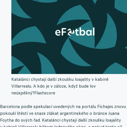
Katalánci chystají další zkoušku loajality v kabině
Villarrealu. A kdo je v záloze, když bude lov
neúspěšný?
Flashscore
Barcelona podle spekulací uvedených na portálu Fichajes znovu
pokouší štěstí ve snaze zlákat argentinského o bránce Juana
Foytha do svých řad. Katalánci chystají další zkoušku loajality
v kabině Villarrealu během lednového okna, a pokud tento cíl