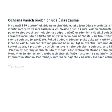
Ochrana vašich osobních údajů nás zajímá
My a naši
999
partneři ukládáme osobní údaje, jako jsou údaje o prohlížení
identifikátory, ve vašem zařízení a využíváme přístup k nim. Volbou možnosti
povolíte sledovací technologie na podporu účelů uvedených v části „Společn
zpracováváme údaje s tímto cílem“, zatímco volbou možnosti „Zamítnout vše
svého souhlasu je zakážete. Pokud budou sledovací prvky zakázány, určitý 
které se vám budou zobrazovat, pro vás nemusejí být relevantní. Tuto nabí
kdykoli zobrazit pro změnu vašich nastavení nebo odvolání souhlasu, a to k
„Předvolby ochrany osobních údajů“ v dolní části webových stránek nebo př
ikonu v levém dolním rohu webových stránek. Vaše nastavení se uplatní v r
Internetová stránka. Podrobnější informace najdete v našich Zásadách ochr
Třetí strany