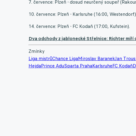
7. července: Plzeň - dosud neurčený soupeř (Rakou
10. července: Plzeň - Karlsruhe (16:00, Westendorf)
14. července: Plzeň - FC Kodaň (17:00, Kufstein).
Dva odchody z jablonecké Střelnice: Richter míří
Zmínky
Liga mistrů
Chance Liga
Miroslav Baranek
Jan Trousi
Hejda
Prince Adu
Sparta Praha
Karlsruhe
FC Kodaň
D