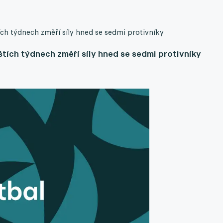
ích týdnech změří síly hned se sedmi protivníky
štích týdnech změří síly hned se sedmi protivníky