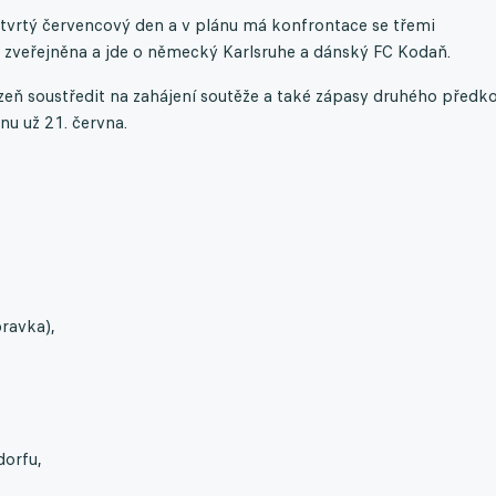
tvrtý červencový den a v plánu má konfrontace se třemi
a zveřejněna a jde o německý Karlsruhe a dánský FC Kodaň.
lzeň soustředit na zahájení soutěže a také zápasy druhého předko
nu už 21. června.
bravka),
dorfu,