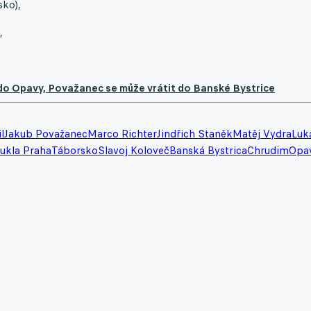
sko),
,
 do Opavy, Považanec se může vrátit do Banské Bystrice
l
Jakub Považanec
Marco Richter
Jindřich Staněk
Matěj Vydra
Luk
ukla Praha
Táborsko
Slavoj Koloveč
Banská Bystrica
Chrudim
Opa