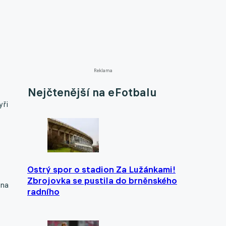
Reklama
Nejčtenější na eFotbalu
yři
Ostrý spor o stadion Za Lužánkami!
Zbrojovka se pustila do brněnského
ána
radního