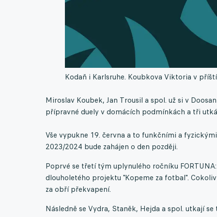
Kodaň i Karlsruhe. Koubkova Viktoria v příšt
Miroslav Koubek, Jan Trousil a spol. už si v Doosan 
přípravné duely v domácích podmínkách a tři utká
Vše vypukne 19. června a to funkčními a fyzickými
2023/2024 bude zahájen o den později.
Poprvé se třetí tým uplynulého ročníku FORTUNA:L
dlouholetého projektu "Kopeme za fotbal". Cokoliv
za obří překvapení.
Následně se Vydra, Staněk, Hejda a spol. utkají 