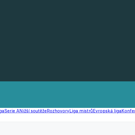
ga
Serie A
Nižší soutěže
Rozhovory
Liga mistrů
Evropská liga
Konfer