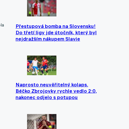
la
Přestupová bomba na Slovensku!
Do třetí ligy jde útočník, který byl
nejdražším nákupem Slavie
Naprosto neuvěřitelný kolaps.
Béčko Zbrojovky rychle vedlo 2:0,
nakonec odjelo s potupou