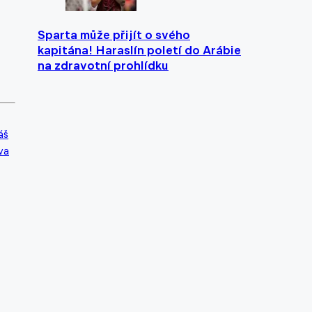
Sparta může přijít o svého
kapitána! Haraslín poletí do Arábie
na zdravotní prohlídku
áš
va