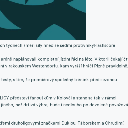
ích týdnech změří síly hned se sedmi protivníky
Flashscore
aréně naplánovali kompletní jízdní řád na léto. Viktorii čekají čt
ní v rakouském Westendorfu, kam vyráží hráči Plzně pravidelně.
 testy, s tím, že premiérový společný trénink před sezonou
IGY představí fanouškům v Kolovči a stane se tak v rámci
 jiného, než drtivá výhra, bude i nedlouho po dovolené považov
se třemi druholigovými značkami Duklou, Táborskem a Chrudimí.