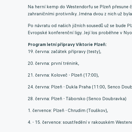
Na herní kemp do Westendorfu se Plzeň přesune č
zahraničními protivníky. Jména dvou z nich už byl
Po návratu od našich jižních sousedů už se bude P
Evropské konferenční ligy. Její los proběhne v Nyo
Program letní přípravy Viktorie Plzeň:
19. června: začátek přípravy (testy),
20. června: první trénink,
21. června: Koloveč - Plzeň (17:00),
24. června: Plzeň - Dukla Praha (11:00, Senco Dou
28. června: Plzeň - Táborsko (Senco Doubravka)
1. července: Plzeň - Chrudim (Touškov),
4. - 15. července: soustředění v rakouském Westen