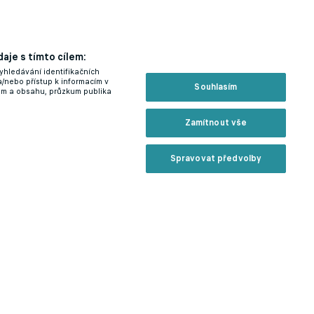
aje s tímto cílem:
yhledávání identifikačních
a/nebo přístup k informacím v
Souhlasím
lam a obsahu, průzkum publika
Zamítnout vše
Spravovat předvolby