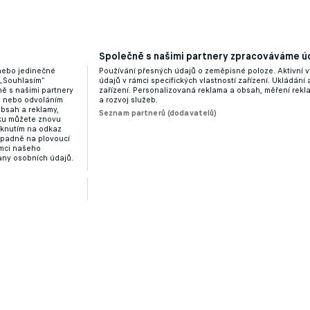
Společně s našimi partnery zpracováváme úd
 nebo jedinečné
Používání přesných údajů o zeměpisné poloze. Aktivní v
 „Souhlasím“
údajů v rámci specifických vlastností zařízení. Ukládání 
ě s našimi partnery
zařízení. Personalizovaná reklama a obsah, měření rek
“ nebo odvoláním
a rozvoj služeb.
obsah a reklamy,
Seznam partnerů (dodavatelů)
dku můžete znovu
liknutím na odkaz
ípadně na plovoucí
ámci našeho
any osobních údajů.