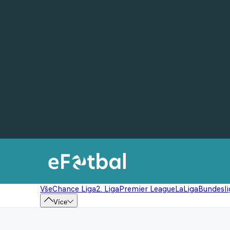
Vše
Chance Liga
2. Liga
Premier League
LaLiga
Bundesli
Více