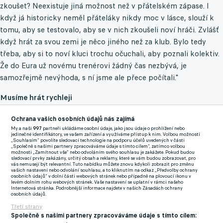
zkoušet? Neexistuje jiná možnost než v přátelském zápase. I
když já historicky neměl přáteláky nikdy moc v lásce, slouží k
tomu, aby se testovalo, aby se v nich zkoušeli noví hráči. Zvlášť
když hrát za svou zemi je něco jiného než za klub. Bylo tedy
třeba, aby si to noví kluci trochu očuchali, aby poznali kolektiv.
Že do Eura už novému trenérovi žádný čas nezbývá, je
samozřejmě nevýhoda, s ní jsme ale přece počítali."
Musíme hrát rychleji
“Na orientaci v prostoru, na sehranosti. Aby na hřišti každý
Ochrana vašich osobních údajů nás zajímá
věděl, kdo kde stojí. Jelikož ale jádro sestavy zůstává dál stejné,
My a naši
997
partneři ukládáme osobní údaje, jako jsou údaje o prohlížení nebo
jedinečné identifikátory, ve vašem zařízení a využíváme přístup k nim. Volbou možnosti
nemyslím si, že by právě v tomhle měl být na Euro náš největší
„Souhlasím“ povolíte sledovací technologie na podporu účelů uvedených v části
„Společně s našimi partnery zpracováváme údaje s tímto cílem“, zatímco volbou
problém. Za sebe říkám, že je nutné hrát rychleji od nohy.
možnosti „Zamítnout vše“ nebo odvoláním svého souhlasu je zakážete. Pokud budou
sledovací prvky zakázány, určitý obsah a reklamy, které se vám budou zobrazovat, pro
Myslím, že o tom mluvil i sám Ivan, prostě je třeba to obehrávat
vás nemusejí být relevantní. Tuto nabídku můžete znovu kdykoli zobrazit pro změnu
vašich nastavení nebo odvolání souhlasu, a to kliknutím na odkaz „Předvolby ochrany
rychleji. A je jedno, kdo proti nám zrovna stojí. Samozřejmě že
osobních údajů“ v dolní části webových stránek nebo případně na plovoucí ikonu v
levém dolním rohu webových stránek. Vaše nastavení se uplatní v rámci našeho
třeba proti Portugalcům to v tomhle směru bude ještě složitější,
Internetová stránka. Podrobnější informace najdete v našich Zásadách ochrany
osobních údajů.
o to víc se ale o to musíme alespoň snažit, jinak se dostaneme
Třetí strany
do potíží. Zapracovat ovšem musíme i na přesnosti. Hlavně
Společně s našimi partnery zpracováváme údaje s tímto cílem: