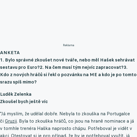
Reklama
ANKETA
1. Bylo správné zkoušet nové tváře, nebo měl Hašek sehrávat
sestavu pro Euro?
2. Na čem musí tým nejvíc zapracovat?
3.
Kdo z nových hráčů si řekl o pozvánku na ME a kdo je po tomto
srazu spíš mimo?
Luděk Zelenka
Zkoušel bych ještě víc
"Já myslím, že udělal dobře. Nebyla to zkouška na Portugalce
či
Gruzii
. Byla to zkouška hráčů, co jsou na hraně nominace a já
v tomhle trenéra Haška naprosto chápu. Potřeboval je vidět v
akci. Otestovat si je pro případ, že by je potřeboval využít, já