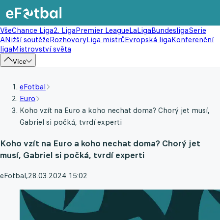
Vše
Chance Liga
2. Liga
Premier League
LaLiga
Bundesliga
Serie
A
Nižší soutěže
Rozhovory
Liga mistrů
Evropská liga
Konferenční
liga
Mistrovství světa
Více
eFotbal
Euro
Koho vzít na Euro a koho nechat doma? Chorý jet musí,
Gabriel si počká, tvrdí experti
Koho vzít na Euro a koho nechat doma? Chorý jet
musí, Gabriel si počká, tvrdí experti
eFotbal
,
28.03.2024 15:02