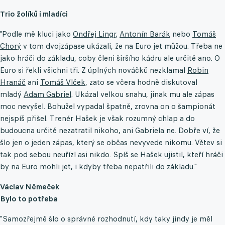
Trio žolíků i mladíci
"Podle mě kluci jako
Ondřej Lingr
,
Antonín Barák
nebo
Tomáš
Chorý
v tom dvojzápase ukázali, že na Euro jet můžou. Třeba ne
jako hráči do základu, coby členi širšího kádru ale určitě ano. O
Euro si řekli všichni tři. Z úplných nováčků nezklamal
Robin
Hranáč
ani
Tomáš Vlček
, zato se včera hodně diskutoval
mladý
Adam Gabriel
. Ukázal velkou snahu, jinak mu ale zápas
moc nevyšel. Bohužel vypadal špatně, zrovna on o šampionát
nejspíš přišel. Trenér Hašek je však rozumný chlap a do
budoucna určitě nezatratil nikoho, ani Gabriela ne. Dobře ví, že
šlo jen o jeden zápas, který se občas nevyvede nikomu. Větev si
tak pod sebou neuřízl asi nikdo. Spíš se Hašek ujistil, kteří hráči
by na Euro mohli jet, i kdyby třeba nepatřili do základu."
Václav Němeček
Bylo to potřeba
"Samozřejmě šlo o správné rozhodnutí, kdy taky jindy je měl