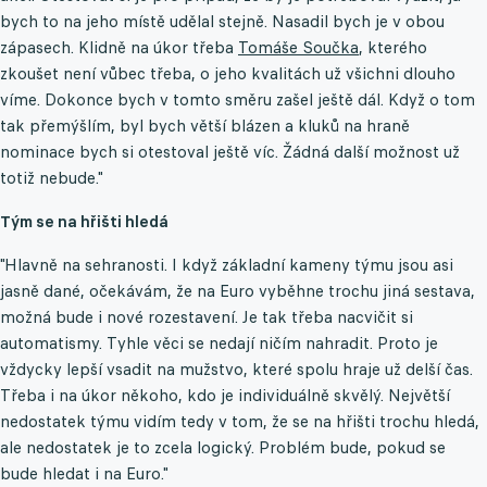
bych to na jeho místě udělal stejně. Nasadil bych je v obou
zápasech. Klidně na úkor třeba
Tomáše Součka
, kterého
zkoušet není vůbec třeba, o jeho kvalitách už všichni dlouho
víme. Dokonce bych v tomto směru zašel ještě dál. Když o tom
tak přemýšlím, byl bych větší blázen a kluků na hraně
nominace bych si otestoval ještě víc. Žádná další možnost už
totiž nebude."
Tým se na hřišti hledá
"Hlavně na sehranosti. I když základní kameny týmu jsou asi
jasně dané, očekávám, že na Euro vyběhne trochu jiná sestava,
možná bude i nové rozestavení. Je tak třeba nacvičit si
automatismy. Tyhle věci se nedají ničím nahradit. Proto je
vždycky lepší vsadit na mužstvo, které spolu hraje už delší čas.
Třeba i na úkor někoho, kdo je individuálně skvělý. Největší
nedostatek týmu vidím tedy v tom, že se na hřišti trochu hledá,
ale nedostatek je to zcela logický. Problém bude, pokud se
bude hledat i na Euro."