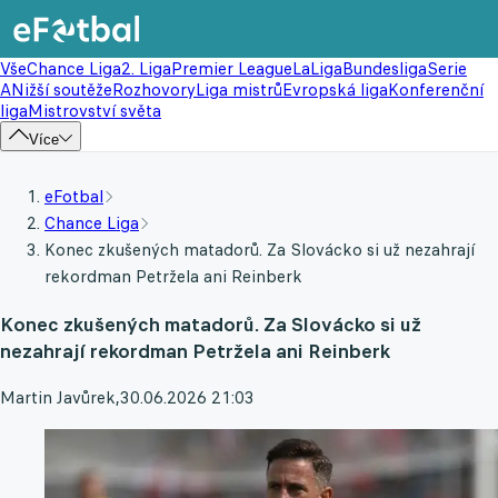
Vše
Chance Liga
2. Liga
Premier League
LaLiga
Bundesliga
Serie
A
Nižší soutěže
Rozhovory
Liga mistrů
Evropská liga
Konferenční
liga
Mistrovství světa
Více
eFotbal
Chance Liga
Konec zkušených matadorů. Za Slovácko si už nezahrají
rekordman Petržela ani Reinberk
Konec zkušených matadorů. Za Slovácko si už
nezahrají rekordman Petržela ani Reinberk
Martin Javůrek
,
30.06.2026 21:03