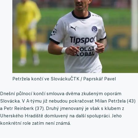
Petržela končí ve Slovácku
ČTK / Paprskář Pavel
Dnešní půlnocí končí smlouva dvěma zkušeným oporám
Slovácka. V A-týmu již nebudou pokračovat Milan Petržela (43)
a Petr Reinberk (37). Druhý jmenovaný je však s klubem z
Uherského Hradiště domluvený na další spolupráci. Jeho
konkrétní role zatím není známá.