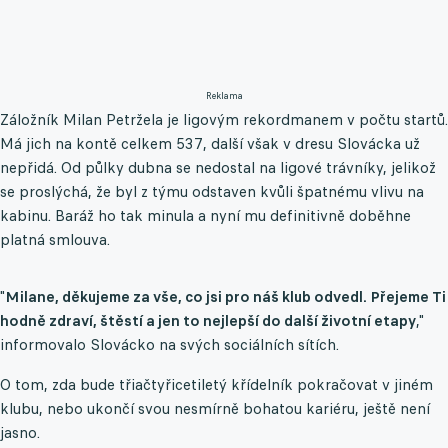
Reklama
Záložník Milan Petržela je ligovým rekordmanem v počtu startů.
Má jich na kontě celkem 537, další však v dresu Slovácka už
nepřidá. Od půlky dubna se nedostal na ligové trávníky, jelikož
se proslýchá, že byl z týmu odstaven kvůli špatnému vlivu na
kabinu. Baráž ho tak minula a nyní mu definitivně doběhne
platná smlouva.
"
Milane, děkujeme za vše, co jsi pro náš klub odvedl. Přejeme Ti
hodně zdraví, štěstí a jen to nejlepší do další životní etapy
,"
informovalo Slovácko na svých sociálních sítích.
O tom, zda bude třiačtyřicetiletý křídelník pokračovat v jiném
klubu, nebo ukončí svou nesmírně bohatou kariéru, ještě není
jasno.