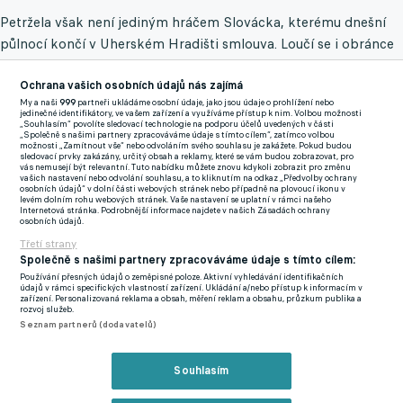
Petržela však není jediným hráčem Slovácka, kterému dnešní
půlnocí končí v Uherském Hradišti smlouva. Loučí se i obránce
Petr Reinberk, jenž za moravský celek odehrál celkem 405
soutěžních zápasů a právem tak patří k legendám novodobé
Ochrana vašich osobních údajů nás zajímá
My a naši
999
partneři ukládáme osobní údaje, jako jsou údaje o prohlížení nebo
historie klubu. Přispěl například k zisku domácího poháru, kdy
jedinečné identifikátory, ve vašem zařízení a využíváme přístup k nim. Volbou možnosti
„Souhlasím“ povolíte sledovací technologie na podporu účelů uvedených v části
dvěma brankami rozhodl památné finále s pražskou Spartou.
„Společně s našimi partnery zpracováváme údaje s tímto cílem“, zatímco volbou
možnosti „Zamítnout vše“ nebo odvoláním svého souhlasu je zakážete. Pokud budou
sledovací prvky zakázány, určitý obsah a reklamy, které se vám budou zobrazovat, pro
vás nemusejí být relevantní. Tuto nabídku můžete znovu kdykoli zobrazit pro změnu
Reinberk zasvětil Slovácku celou svou profesionální kariéru, a
vašich nastavení nebo odvolání souhlasu, a to kliknutím na odkaz „Předvolby ochrany
osobních údajů“ v dolní části webových stránek nebo případně na plovoucí ikonu v
tudíž bylo pravděpodobné, že by mohl nějakým způsobem v
levém dolním rohu webových stránek. Vaše nastavení se uplatní v rámci našeho
Internetová stránka. Podrobnější informace najdete v našich Zásadách ochrany
Hradišti zůstat. To nakonec potvrdilo i samotné klubové
osobních údajů.
Třetí strany
prohlášení. "
Petře, děkujeme za všechno. Brzy prozradíme jeho
Společně s našimi partnery zpracováváme údaje s tímto cílem:
novou roli
," vzkázal klub fanouškům.
Používání přesných údajů o zeměpisné poloze. Aktivní vyhledávání identifikačních
údajů v rámci specifických vlastností zařízení. Ukládání a/nebo přístup k informacím v
zařízení. Personalizovaná reklama a obsah, měření reklam a obsahu, průzkum publika a
Na Reinberkovu konkrétní pozici ve strukturách Slovácka si tak
rozvoj služeb.
fotbalová veřejnost bude muset ještě chvíli počkat.
Seznam partnerů (dodavatelů)
Krmenčík se rozhodl ukončit kariéru! Víc už jsem dokázat
Souhlasím
nemohl, nadešel čas, vysvětluje