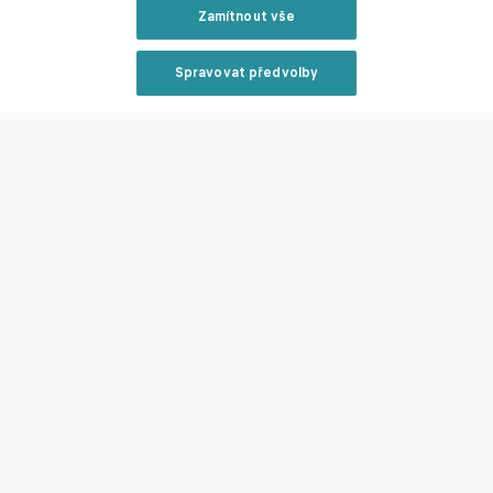
Zamítnout vše
Zmínky
Chance Liga
Slovácko
Milan Petržela
Petr Reinberk
Spravovat předvolby
Reklama
Související články
Zavřít rekl
Krmenčík se rozhodl ukončit kariéru! Víc už jsem
dokázat nemohl, nadešel čas, vysvětluje
29.06.2026 08:09
Reklama