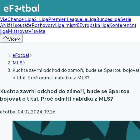
Vše
Chance Liga
2. Liga
Premier League
LaLiga
Bundesliga
Serie
A
Nižší soutěže
Rozhovory
Liga mistrů
Evropská liga
Konferenční
liga
Mistrovství světa
Více
eFotbal
MLS
Kuchta zavrhl odchod do zámoří, bude se Spartou bojovat
o titul. Proč odmítl nabídku z MLS?
Kuchta zavrhl odchod do zámoří, bude se Spartou
bojovat o titul. Proč odmítl nabídku z MLS?
eFotbal
,
04.02.2024 09:26