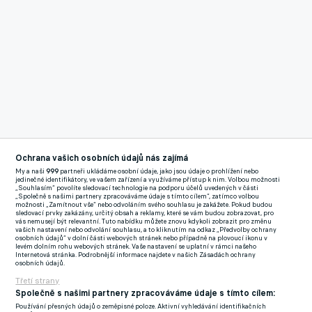
Ochrana vašich osobních údajů nás zajímá
My a naši
999
partneři ukládáme osobní údaje, jako jsou údaje o prohlížení nebo
jedinečné identifikátory, ve vašem zařízení a využíváme přístup k nim. Volbou možnosti
„Souhlasím“ povolíte sledovací technologie na podporu účelů uvedených v části
„Společně s našimi partnery zpracováváme údaje s tímto cílem“, zatímco volbou
Reklama
možnosti „Zamítnout vše“ nebo odvoláním svého souhlasu je zakážete. Pokud budou
Na tom, že transfer nakonec nedopadl, měl podle informací
sledovací prvky zakázány, určitý obsah a reklamy, které se vám budou zobrazovat, pro
vás nemusejí být relevantní. Tuto nabídku můžete znovu kdykoli zobrazit pro změnu
inFotbal.cz
hlavní podíl právě Kuchta. Blíží se totiž termín
vašich nastavení nebo odvolání souhlasu, a to kliknutím na odkaz „Předvolby ochrany
osobních údajů“ v dolní části webových stránek nebo případně na plovoucí ikonu v
narození jeho potomka, což rozhodlo o tom, že sparťanský
levém dolním rohu webových stránek. Vaše nastavení se uplatní v rámci našeho
Internetová stránka. Podrobnější informace najdete v našich Zásadách ochrany
útočník odmítl atraktivní zámořskou štaci. Bude tak na Letné
osobních údajů.
Třetí strany
dál bojovat o mistrovský titul.
Společně s našimi partnery zpracováváme údaje s tímto cílem:
Používání přesných údajů o zeměpisné poloze. Aktivní vyhledávání identifikačních
Pokud se to povede a útočník se také vrátí do národního týmu