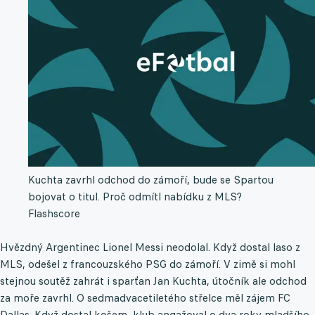
Kuchta zavrhl odchod do zámoří, bude se Spartou
bojovat o titul. Proč odmítl nabídku z MLS?
Flashscore
Hvězdný Argentinec Lionel Messi neodolal. Když dostal laso z
MLS, odešel z francouzského PSG do zámoří. V zimě si mohl
stejnou soutěž zahrát i sparťan Jan Kuchta, útočník ale odchod
za moře zavrhl. O sedmadvacetiletého střelce měl zájem FC
Dallas. Když dostal košem, klub angažoval o dva roky mladšího