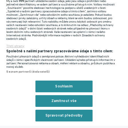
My a naši
999
partneři ukládáme osobní údaje, jako jsou údaje o prohlížení nebo
jejích členů ale při zásahu podklouzl a nešťastně “fauloval”
jedinečné identifikátory, ve vašem zařízení a využíváme přístup k nim. Volbou možnosti
„Souhlasím“ povolíte sledovací technologie na podporu účelů uvedených v části
španělského kapitána.
„Společně s našimi partnery zpracováváme údaje s tímto cílem“, zatímco volbou
možnosti „Zamítnout vše“ nebo odvoláním svého souhlasu je zakážete. Pokud budou
sledovací prvky zakázány, určitý obsah a reklamy, které se vám budou zobrazovat, pro
vás nemusejí být relevantní. Tuto nabídku můžete znovu kdykoli zobrazit pro změnu
FENOMENÁLNÍ YAMAL SE STAL NEJMLADŠÍM STŘELCEM
vašich nastavení nebo odvolání souhlasu, a to kliknutím na odkaz „Předvolby ochrany
osobních údajů“ v dolní části webových stránek nebo případně na plovoucí ikonu v
HISTORIE EURA A POSLAL ŠPANĚLSKO DO FINÁLE. KANTÉ
levém dolním rohu webových stránek. Vaše nastavení se uplatní v rámci našeho
Internetová stránka. Podrobnější informace najdete v našich Zásadách ochrany
PŘIŠEL O NEUVĚŘITELNOU SÉRII
osobních údajů.
Nešetrný skluz na stojnou nohu odneslo Moratovo koleno, které
Třetí strany
se dostalo do velice nepřirozené polohy. Fotbalista, který má v
Společně s našimi partnery zpracováváme údaje s tímto cílem:
plánu po turnaji ukončit reprezentační kariéru, okamžitě
Používání přesných údajů o zeměpisné poloze. Aktivní vyhledávání identifikačních
údajů v rámci specifických vlastností zařízení. Ukládání a/nebo přístup k informacím v
zkoprněl a začal zkoušet, co jeho koleno vydrží.
zařízení. Personalizovaná reklama a obsah, měření reklam a obsahu, průzkum publika a
rozvoj služeb.
Seznam partnerů (dodavatelů)
“Myslím si, že to není nic vážného, ale musíme počkat, jak bude
situace vypadat ve středu. Má nějakou ránu a bolí ho to.
Souhlasím
Doufáme, že to nic neznamená,“ řekl bezprostředně po utkání
španělský trenér Luis de la Fuente.
Zamítnout vše
YAMAL PŘEKONAL LEGENDÁRNÍHO PELÉHO! MŮŽE BÝT
NEJLEPŠÍ V HISTORII, TVRDÍ DE LA FUENTE. V ČEM
Spravovat předvolby
PŘIPOMÍNÁ CAESARA?
Reklama