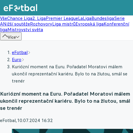
Vše
Chance Liga
2. Liga
Premier League
LaLiga
Bundesliga
Serie
A
Nižší soutěže
Rozhovory
Liga mistrů
Evropská liga
Konferenční
liga
Mistrovství světa
Více
eFotbal
Euro
Kuriózní moment na Euru. Pořadatel Moratovi málem
ukončil reprezentační kariéru. Bylo to na žlutou, smál se
trenér
Kuriózní moment na Euru. Pořadatel Moratovi málem
ukončil reprezentační kariéru. Bylo to na žlutou, smál
se trenér
eFotbal
,
10.07.2024 16:32