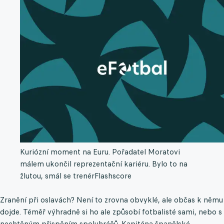
Kuriózní moment na Euru. Pořadatel Moratovi
málem ukončil reprezentační kariéru. Bylo to na
žlutou, smál se trenér
Flashscore
Zranění při oslavách? Není to zrovna obvyklé, ale občas k němu
dojde. Téměř výhradně si ho ale způsobí fotbalisté sami, nebo s
nechtěným přispěním spoluhráčů. Kapitána španělské