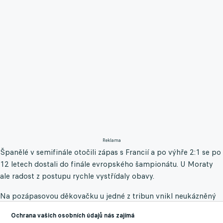
Reklama
Španělé v semifinále otočili zápas s Francií a po výhře 2:1 se po
12 letech dostali do finále evropského šampionátu. U Moraty
ale radost z postupu rychle vystřídaly obavy.
Na pozápasovou děkovačku u jedné z tribun vnikl neukázněný
fanoušek, který chtěl zblízka poděkovat španělským hrdinům.
Ochrana vašich osobních údajů nás zajímá
Pořadatelská služba se ho okamžitě vydala zpacifikovat, jeden z