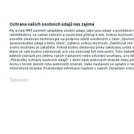
Ochrana vašich osobních údajů nás zajímá
My a naši
997
partneři ukládáme osobní údaje, jako jsou údaje o prohlížení
identifikátory, ve vašem zařízení a využíváme přístup k nim. Volbou možnosti
povolíte sledovací technologie na podporu účelů uvedených v části „Společn
zpracováváme údaje s tímto cílem“, zatímco volbou možnosti „Zamítnout vše
svého souhlasu je zakážete. Pokud budou sledovací prvky zakázány, určitý 
které se vám budou zobrazovat, pro vás nemusejí být relevantní. Tuto nabí
kdykoli zobrazit pro změnu vašich nastavení nebo odvolání souhlasu, a to k
„Předvolby ochrany osobních údajů“ v dolní části webových stránek nebo př
ikonu v levém dolním rohu webových stránek. Vaše nastavení se uplatní v r
Internetová stránka. Podrobnější informace najdete v našich Zásadách ochr
Třetí strany