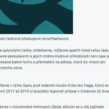
etošní lednové přestupové okno
Flashscore
za uplynulými týdny ohlédneme, můžeme spatřit hned celou řadu
na spekulacemi a jejich změna klubové příslušnosti není zase a
kaná balení kufru a přemístění na adresy, které by mnozí ani
 zimního okna.
 Neres v týmu Ajaxu pod vedením kouče Erika ten Haga, který se
ech 2017 až 2019 si brazilský legionář připsal v Eredivisii 22 br
eres v nizozemské metropoli zůstal, ačkoliv se o něj zajímalo