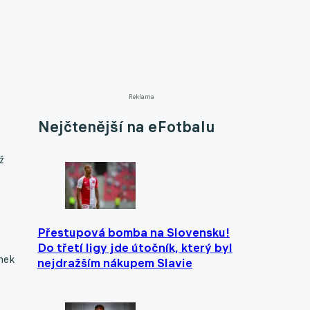
Reklama
Nejčtenější na eFotbalu
ž
Přestupová bomba na Slovensku!
Do třetí ligy jde útočník, který byl
anek
nejdražším nákupem Slavie