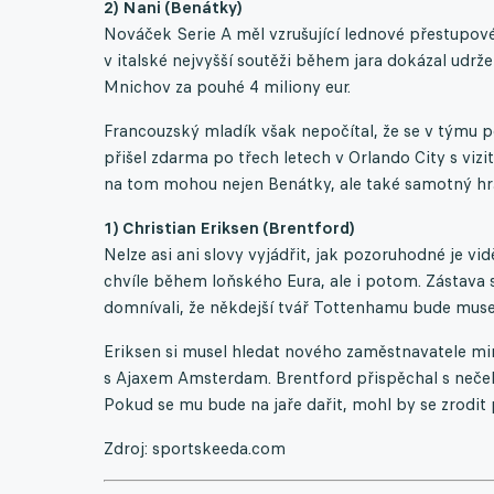
2) Nani (Benátky)
Nováček Serie A měl vzrušující lednové přestupové 
v italské nejvyšší soutěži během jara dokázal udr
Mnichov za pouhé 4 miliony eur.
Francouzský mladík však nepočítal, že se v týmu p
přišel zdarma po třech letech v Orlando City s vizi
na tom mohou nejen Benátky, ale také samotný hr
1) Christian Eriksen (Brentford)
Nelze asi ani slovy vyjádřit, jak pozoruhodné je vid
chvíle během loňského Eura, ale i potom. Zástava s
domnívali, že někdejší tvář Tottenhamu bude muse
Eriksen si musel hledat nového zaměstnavatele mi
s Ajaxem Amsterdam. Brentford přispěchal s neče
Pokud se mu bude na jaře dařit, mohl by se zrodit 
Zdroj: sportskeeda.com