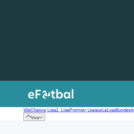
Vše
Chance Liga
2. Liga
Premier League
LaLiga
Bundesli
Více