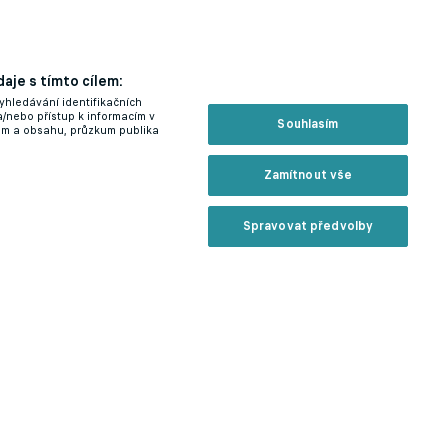
aje s tímto cílem:
yhledávání identifikačních
a/nebo přístup k informacím v
Souhlasím
lam a obsahu, průzkum publika
Zamítnout vše
Spravovat předvolby