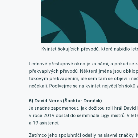
Kvintet šokujících převodů, které nabídlo l
Lednové přestupové okno je za námi, a pokud se 
překvapivých převodů. Některá jména jsou obklope
takovým překvapením, ale sem tam se objeví i neče
nečekali. Podívejme se na kvintet největších šoků
5) David Neres (Šachtar Doněck)
Je snadné zapomenout, jak dožitou roli hrál David
v roce 2019 dostal do semifinále Ligy mistrů. V let
a 19 asistencí.
Zatímco jeho spoluhráči odešly na slavné značky, N