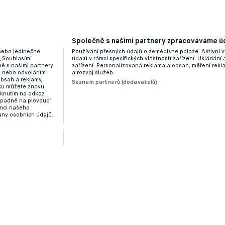
Společně s našimi partnery zpracováváme úd
 nebo jedinečné
Používání přesných údajů o zeměpisné poloze. Aktivní v
 „Souhlasím“
údajů v rámci specifických vlastností zařízení. Ukládání 
ě s našimi partnery
zařízení. Personalizovaná reklama a obsah, měření rek
“ nebo odvoláním
a rozvoj služeb.
obsah a reklamy,
Seznam partnerů (dodavatelů)
dku můžete znovu
liknutím na odkaz
ípadně na plovoucí
ámci našeho
any osobních údajů.