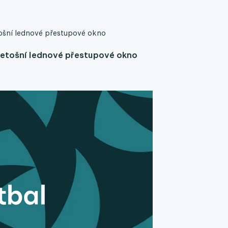
etošní lednové přestupové okno
 letošní lednové přestupové okno