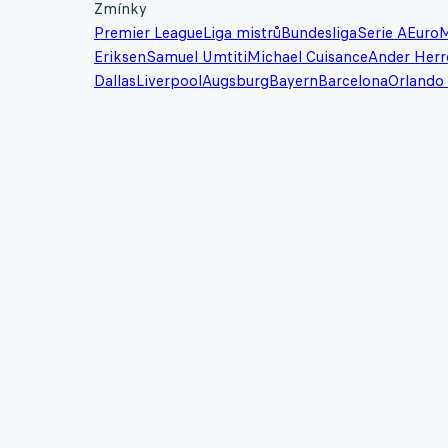
Zmínky
Premier League
Liga mistrů
Bundesliga
Serie A
Euro
M
Eriksen
Samuel Umtiti
Michael Cuisance
Ander Herr
Dallas
Liverpool
Augsburg
Bayern
Barcelona
Orlando 