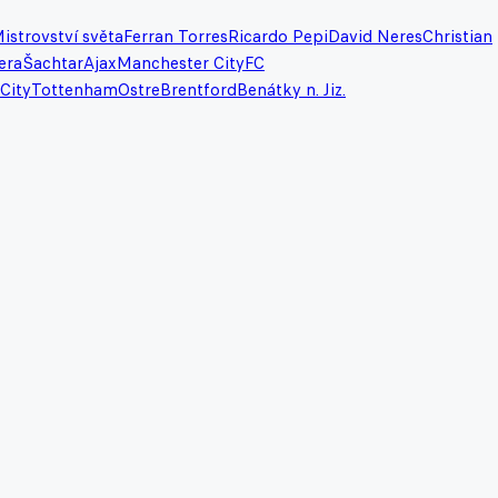
istrovství světa
Ferran Torres
Ricardo Pepi
David Neres
Christian
era
Šachtar
Ajax
Manchester City
FC
City
Tottenham
Ostre
Brentford
Benátky n. Jiz.