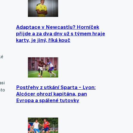
Adaptace v Newcastlu? Horníček
přijde a za dva dny už s týmem hraje
karty, je jiný, říká kouč
ké
asi
Postřehy z utkání Sparta – Lyon:
sto
Alcócer ohrozí kapitána, pan
Evropa a spálené tutovky