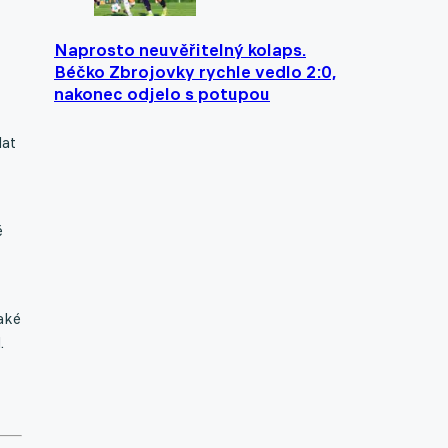
Naprosto neuvěřitelný kolaps.
Béčko Zbrojovky rychle vedlo 2:0,
nakonec odjelo s potupou
lat
é
aké
.