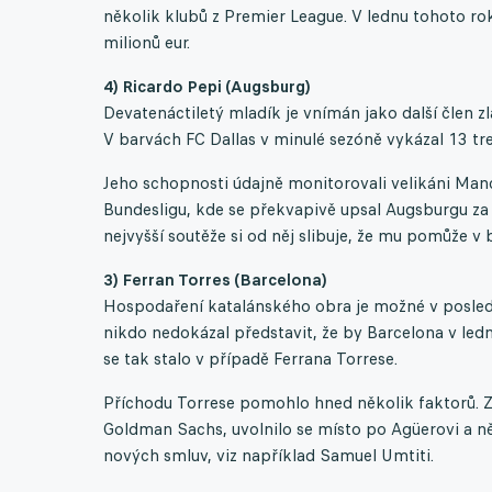
několik klubů z Premier League. V lednu tohoto 
milionů eur.
4) Ricardo Pepi (Augsburg)
Devatenáctiletý mladík je vnímán jako další člen 
V barvách FC Dallas v minulé sezóně vykázal 13 tr
Jeho schopnosti údajně monitorovali velikáni Manc
Bundesligu, kde se překvapivě upsal Augsburgu za
nejvyšší soutěže si od něj slibuje, že mu pomůže v b
3) Ferran Torres (Barcelona)
Hospodaření katalánského obra je možné v posledn
nikdo nedokázal představit, že by Barcelona v ledn
se tak stalo v případě Ferrana Torrese.
Příchodu Torrese pomohlo hned několik faktorů. Za
Goldman Sachs, uvolnilo se místo po Agüerovi a něk
nových smluv, viz například Samuel Umtiti.