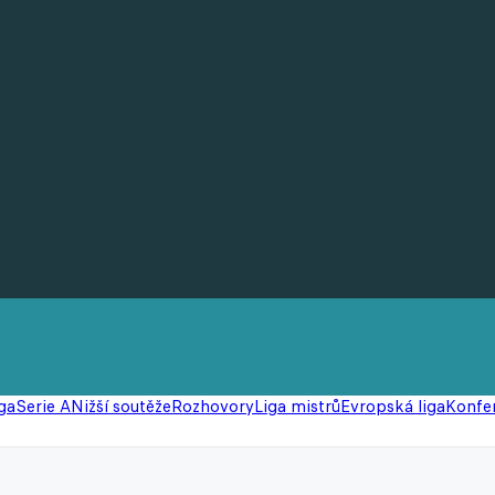
ga
Serie A
Nižší soutěže
Rozhovory
Liga mistrů
Evropská liga
Konfer