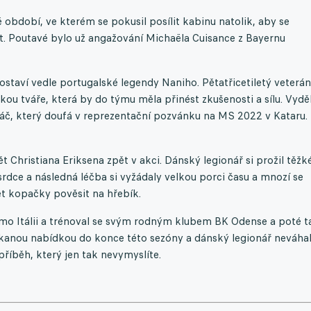
období, ve kterém se pokusil posílit kabinu natolik, aby se
žet. Poutavé bylo už angažování Michaëla Cuisance z Bayernu
ostaví vedle portugalské legendy Naniho. Pětatřicetiletý veterán
tkou tváře, která by do týmu měla přinést zkušenosti a sílu. Vydě
áč, který doufá v reprezentační pozvánku na MS 2022 v Kataru.
ět Christiana Eriksena zpět v akci. Dánský legionář si prožil těžk
rdce a následná léčba si vyžádaly velkou porci času a mnozí se
t kopačky pověsit na hřebík.
mo Itálii a trénoval se svým rodným klubem BK Odense a poté t
kanou nabídkou do konce této sezóny a dánský legionář neváhal
příběh, který jen tak nevymyslíte.