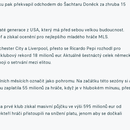
roku pak překvapil odchodem do Šachtaru Doněck za zhruba 15
zlaté generace z USA, který má před sebou velkou budoucnost.
ef a získal ocenění pro nejlepšího mladého hráče MLS.
hester City a Liverpool, přesto se Ricardo Pepi rozhodl pro
 klubový rekord 18 milionů eur. Aktuálně šestnáctý celek němec
oji o setrvání mezi elitou.
ích měsících označit jako pohromu. Na začátku této sezóny si 
u zaplatila 55 milionů za hráče, když je v hlubokém mínusu, pře
 prvé klub získal masivní půjčku ve výši 595 milionů eur od
teří hráči přistoupili na snížení platu, jenom aby se dočkali