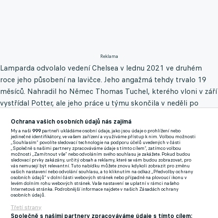
Reklama
Lamparda odvolalo vedení Chelsea v lednu 2021 ve druhém
roce jeho působení na lavičce. Jeho angažmá tehdy trvalo 19
měsíců. Nahradil ho Němec Thomas Tuchel, kterého vloni v září
vystřídal Potter, ale jeho práce u týmu skončila v neděli po
sedmi měsících. Lampard mezitím vedl Everton, ale po necelém
Ochrana vašich osobních údajů nás zajímá
roce tam v lednu rovněž předčasně skončil.
My a naši
999
partneři ukládáme osobní údaje, jako jsou údaje o prohlížení nebo
jedinečné identifikátory, ve vašem zařízení a využíváme přístup k nim. Volbou možnosti
„Souhlasím“ povolíte sledovací technologie na podporu účelů uvedených v části
"Jsme nadšení, že můžeme Franka Lamparda přivítat zpět na
„Společně s našimi partnery zpracováváme údaje s tímto cílem“, zatímco volbou
možnosti „Zamítnout vše“ nebo odvoláním svého souhlasu je zakážete. Pokud budou
Stamford Bridge. Frank je člen Síně slávy Premier League a
sledovací prvky zakázány, určitý obsah a reklamy, které se vám budou zobrazovat, pro
vás nemusejí být relevantní. Tuto nabídku můžete znovu kdykoli zobrazit pro změnu
klubová legenda," konstatovali šéfové klubu Todd Boehly a
vašich nastavení nebo odvolání souhlasu, a to kliknutím na odkaz „Předvolby ochrany
osobních údajů“ v dolní části webových stránek nebo případně na plovoucí ikonu v
Behdad Eghbali.
levém dolním rohu webových stránek. Vaše nastavení se uplatní v rámci našeho
Internetová stránka. Podrobnější informace najdete v našich Zásadách ochrany
osobních údajů.
Řešení je dočasné, klub nadále hledá kouče na dlouhodobý
Třetí strany
úvazek. "Chceme klubu a fanouškům poskytnout jasný a pevný
Společně s našimi partnery zpracováváme údaje s tímto cílem: