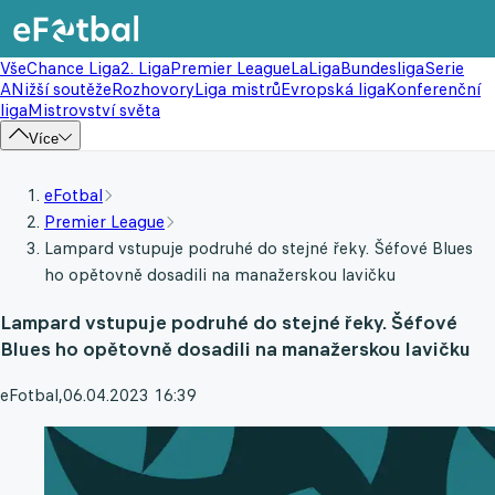
Vše
Chance Liga
2. Liga
Premier League
LaLiga
Bundesliga
Serie
A
Nižší soutěže
Rozhovory
Liga mistrů
Evropská liga
Konferenční
liga
Mistrovství světa
Více
eFotbal
Premier League
Lampard vstupuje podruhé do stejné řeky. Šéfové Blues
ho opětovně dosadili na manažerskou lavičku
Lampard vstupuje podruhé do stejné řeky. Šéfové
Blues ho opětovně dosadili na manažerskou lavičku
eFotbal
,
06.04.2023 16:39