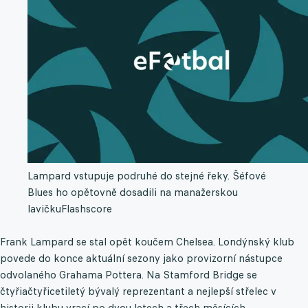
Lampard vstupuje podruhé do stejné řeky. Šéfové
Blues ho opětovně dosadili na manažerskou
lavičku
Flashscore
Frank Lampard se stal opět koučem Chelsea. Londýnský klub
povede do konce aktuální sezony jako provizorní nástupce
odvolaného Grahama Pottera. Na Stamford Bridge se
čtyřiačtyřicetiletý bývalý reprezentant a nejlepší střelec v
historii klubu vrací po dvou letech a třech měsících.