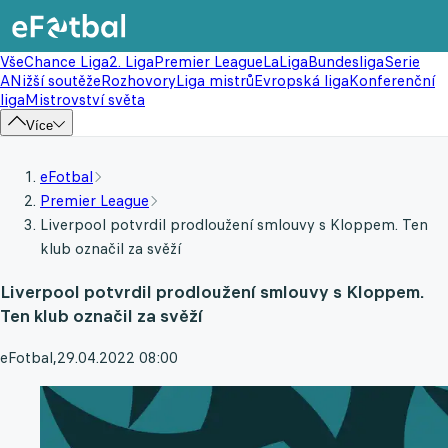
Vše
Chance Liga
2. Liga
Premier League
LaLiga
Bundesliga
Serie
A
Nižší soutěže
Rozhovory
Liga mistrů
Evropská liga
Konferenční
liga
Mistrovství světa
Více
eFotbal
Premier League
Liverpool potvrdil prodloužení smlouvy s Kloppem. Ten
klub označil za svěží
Liverpool potvrdil prodloužení smlouvy s Kloppem.
Ten klub označil za svěží
eFotbal
,
29.04.2022 08:00