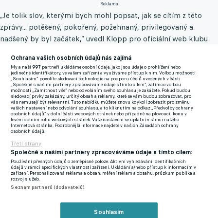
Reklama
„Je tolik slov, kterými bych mohl popsat, jak se cítím z této
zprávy... potěšený, pokořený, požehnaný, privilegovaný a
nadšený by byl začátek,“ uvedl Klopp pro oficiální web klubu
poté, co potvrdil prodloužení svého kontraktu. „Na tomhle
Ochrana vašich osobních údajů nás zajímá
místě je toho tolik co milovat. Věděl jsem to, než jsem sem
My a naši
997
partneři ukládáme osobní údaje, jako jsou údaje o prohlížení nebo
přišel. A po příchodu jsem to poznal ještě lépe a teď to vím víc
jedinečné identifikátory, ve vašem zařízení a využíváme přístup k nim. Volbou možnosti
„Souhlasím“ povolíte sledovací technologie na podporu účelů uvedených v části
než kdy předtím,“ vysekl čtyřiapadesátiletý trenér poklonu
„Společně s našimi partnery zpracováváme údaje s tímto cílem“, zatímco volbou
možnosti „Zamítnout vše“ nebo odvoláním svého souhlasu je zakážete. Pokud budou
anglickému klubu.
sledovací prvky zakázány, určitý obsah a reklamy, které se vám budou zobrazovat, pro
vás nemusejí být relevantní. Tuto nabídku můžete znovu kdykoli zobrazit pro změnu
vašich nastavení nebo odvolání souhlasu, a to kliknutím na odkaz „Předvolby ochrany
osobních údajů“ v dolní části webových stránek nebo případně na plovoucí ikonu v
„Je to jako každý zdravý vztah. Musí to být vždy obousměrné a
levém dolním rohu webových stránek. Vaše nastavení se uplatní v rámci našeho
Internetová stránka. Podrobnější informace najdete v našich Zásadách ochrany
musíte být jeden pro druhého přínosný. Pocit, že je to tak mezi
osobních údajů.
mnou a Liverpoolem, je to, co mě sem přivedlo. A to je to také
Třetí strany
důvod, proč jsem prodloužil už nyní,“ prozradil dále Klopp,
Společně s našimi partnery zpracováváme údaje s tímto cílem:
který nyní bojuje v Premier League s Liverpoolem o titul.
Používání přesných údajů o zeměpisné poloze. Aktivní vyhledávání identifikačních
údajů v rámci specifických vlastností zařízení. Ukládání a/nebo přístup k informacím v
zařízení. Personalizovaná reklama a obsah, měření reklam a obsahu, průzkum publika a
rozvoj služeb.
A protože je na Anfieldu už dlouho, musel si prý položit otázku.
Seznam partnerů (dodavatelů)
„Je pro Liverpool dobré, že zůstanu déle? Spolu s mými dvěma
asistenty Pepem Lijndersem a Petem Krawietzem jsme nakonec
Souhlasím
došli k závěru, že ano!,“ řekl novinářům Klopp, který The Reds