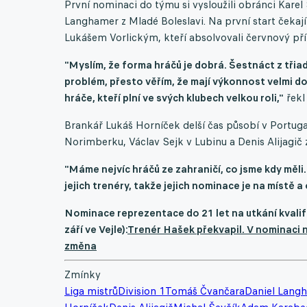
První nominaci do týmu si vysloužili obránci Karel
Langhamer z Mladé Boleslavi. Na první start čekaj
Lukášem Vorlickým, kteří absolvovali červnový př
"Myslím, že forma hráčů je dobrá. Šestnáct z třia
problém, přesto věřím, že mají výkonnost velmi do
hráče, kteří plní ve svých klubech velkou roli,"
řekl
Brankář Lukáš Horníček delší čas působí v Portug
Norimberku, Václav Sejk v Lubinu a Denis Alijagič z
"Máme nejvíc hráčů ze zahraničí, co jsme kdy měli. 
jejich trenéry, takže jejich nominace je na místě 
Nominace reprezentace do 21 let na utkání kvalifik
září ve Vejle):
Trenér Hašek překvapil. V nominaci na
změna
Zmínky
Liga mistrů
Division 1
Tomáš Čvančara
Daniel Lang