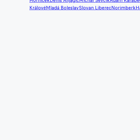
Horníček
Denis Alijagič
Michal Ševčík
Adam Karabe
Králové
Mladá Boleslav
Slovan Liberec
Norimberk
H