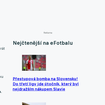
Reklama
Nejčtenější na eFotbalu
hrát
ku
Přestupová bomba na Slovensku!
Do třetí ligy jde útočník, který byl
nejdražším nákupem Slavie
a.