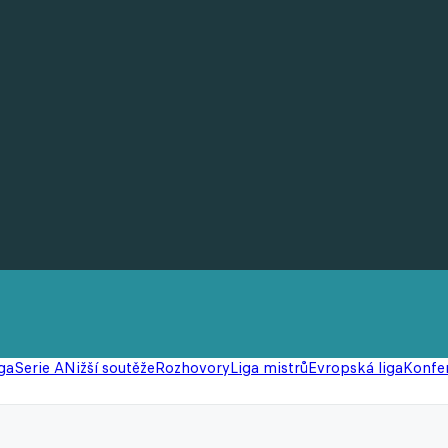
ga
Serie A
Nižší soutěže
Rozhovory
Liga mistrů
Evropská liga
Konfer