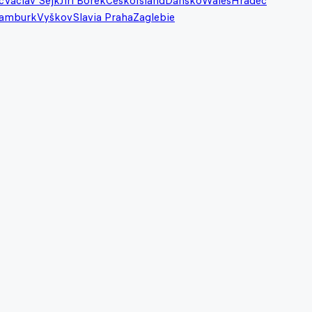
c
Václav Sejk
Jiří Borek
Česko
Island
Dánsko
Wales
Hradec
amburk
Vyškov
Slavia Praha
Zaglebie