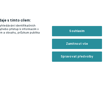
aje s tímto cílem:
yhledávání identifikačních
a/nebo přístup k informacím v
Souhlasím
lam a obsahu, průzkum publika
Zamítnout vše
Spravovat předvolby