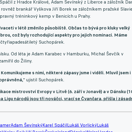
 Spáčil z Hradce Králové, Adam Ševínský z Liberce a záložník Dan
í rovněž brankář Vyškova Jiří Borek se záložníkem pražské Slavi
ípravný tréninkový kemp v Benicích u Prahy.
dvaceti v létě změnilo působiště. Občas to bývá pro kluky velký
brou, což byly rozhodující aspekty pro jejich nominaci. Máme
 čtyřiapadesátiletý Suchopárek.
alsku. Od léta je Adam Karabec v Hamburku, Michal Ševčík v
amířil do Žiliny.
Komunikujeme s nimi, některé zápasy jsme i viděli. Mluvil jsem i
a oprávněná,"
ujistil Suchopárek.
ace mistrovství Evropy v Litvě (6. září v Jonavě) a v Dánsku (1
 Ligu národů jsou tři nováčci, vrací se Čvančara, přišla i zásad
hamer
Adam Ševínský
Karel Spáčil
Lukáš Vorlický
Lukáš