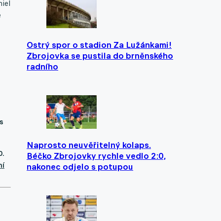
iel
e
Ostrý spor o stadion Za Lužánkami!
Zbrojovka se pustila do brněnského
radního
 s
Naprosto neuvěřitelný kolaps.
0.
Béčko Zbrojovky rychle vedlo 2:0,
ní
nakonec odjelo s potupou