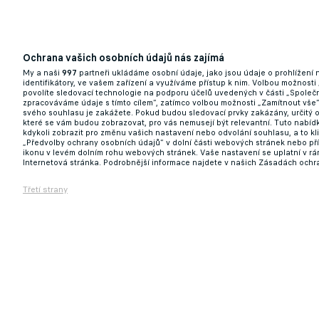
Ochrana vašich osobních údajů nás zajímá
My a naši
997
partneři ukládáme osobní údaje, jako jsou údaje o prohlížení
identifikátory, ve vašem zařízení a využíváme přístup k nim. Volbou možnosti
povolíte sledovací technologie na podporu účelů uvedených v části „Společn
zpracováváme údaje s tímto cílem“, zatímco volbou možnosti „Zamítnout vše
svého souhlasu je zakážete. Pokud budou sledovací prvky zakázány, určitý 
které se vám budou zobrazovat, pro vás nemusejí být relevantní. Tuto nabí
kdykoli zobrazit pro změnu vašich nastavení nebo odvolání souhlasu, a to k
„Předvolby ochrany osobních údajů“ v dolní části webových stránek nebo př
ikonu v levém dolním rohu webových stránek. Vaše nastavení se uplatní v r
Internetová stránka. Podrobnější informace najdete v našich Zásadách ochr
Třetí strany