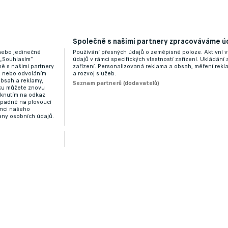
Společně s našimi partnery zpracováváme úd
 nebo jedinečné
Používání přesných údajů o zeměpisné poloze. Aktivní v
 „Souhlasím“
údajů v rámci specifických vlastností zařízení. Ukládání 
ě s našimi partnery
zařízení. Personalizovaná reklama a obsah, měření rek
“ nebo odvoláním
a rozvoj služeb.
obsah a reklamy,
Seznam partnerů (dodavatelů)
dku můžete znovu
liknutím na odkaz
ípadně na plovoucí
ámci našeho
any osobních údajů.