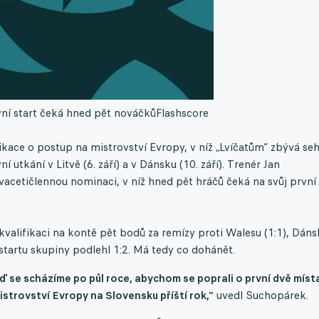
vní start čeká hned pět nováčků
Flashscore
fikace o postup na mistrovství Evropy, v níž „Lvíčatům“ zbývá se
í utkání v Litvě (6. září) a v Dánsku (10. září). Trenér Jan
vacetičlennou nominaci, v níž hned pět hráčů čeká na svůj první
alifikaci na kontě pět bodů za remízy proti Walesu (1:1), Dáns
startu skupiny podlehl 1:2. Má tedy co dohánět.
ď se scházíme po půl roce, abychom se poprali o první dvě míst
mistrovství Evropy na Slovensku příští rok,"
uvedl Suchopárek.