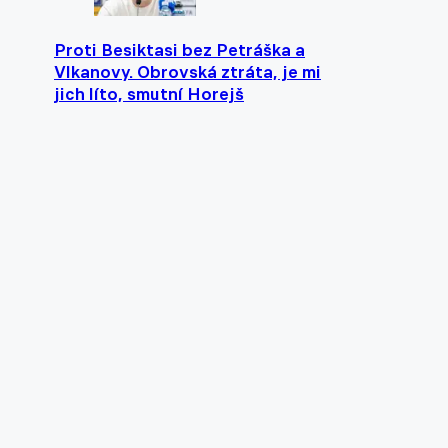
Proti Besiktasi bez Petráška a
Vlkanovy. Obrovská ztráta, je mi
jich líto, smutní Horejš