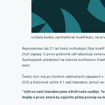
Lvíčata budou zachraňovat kvalifikaci, na pr
Reprezentaci do 21 let čeká rozhodující fáze kvali
čtyři zápasy. V první polovině září absolvují venkovn
Suchopárek představil na tiskové konferenci třiad
start.
Český tým má po čtyřech odehraných zápasech v kv
(0:0) a březnové výhře 4:1 nad Islandem, jemuž na 
"Výhrou nad Islandem jsme oživili naše naděje. Te
Nejlíp o první, které by zajistilo přímý postup na 