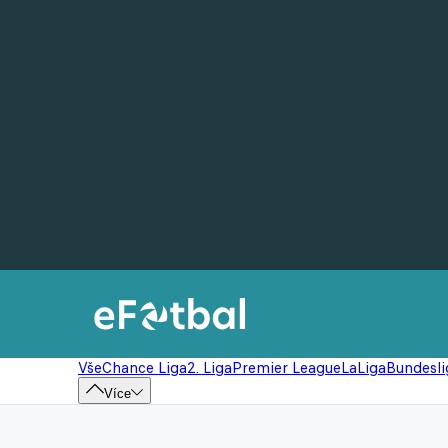
Vše
Chance Liga
2. Liga
Premier League
LaLiga
Bundesli
Více