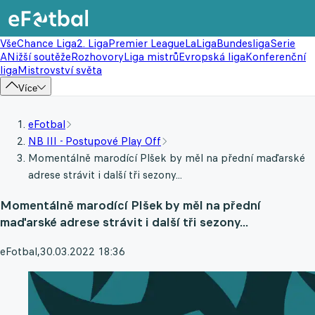
Vše
Chance Liga
2. Liga
Premier League
LaLiga
Bundesliga
Serie
A
Nižší soutěže
Rozhovory
Liga mistrů
Evropská liga
Konferenční
liga
Mistrovství světa
Více
eFotbal
NB III - Postupové Play Off
Momentálně marodící Plšek by měl na přední maďarské
adrese strávit i další tři sezony...
Momentálně marodící Plšek by měl na přední
maďarské adrese strávit i další tři sezony...
eFotbal
,
30.03.2022 18:36