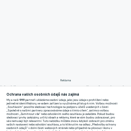
Reklama
Jeho bilance se tak pro tuto sezonu zastavila na šestadvaceti
odehraných duelech, pěti brankách a třech gólových
Ochrana vašich osobních údajů nás zajímá
My a naši
999
partneři ukládáme osobní údaje, jako jsou údaje o prohlížení nebo
asistencích.
jedinečné identifikátory, ve vašem zařízení a využíváme přístup k nim. Volbou možnosti
„Souhlasím“ povolíte sledovací technologie na podporu účelů uvedených v části
„Společně s našimi partnery zpracováváme údaje s tímto cílem“, zatímco volbou
Protože kolegovi Alexe Baluty, Libora Kozáka a Patrizia
možnosti „Zamítnout vše“ nebo odvoláním svého souhlasu je zakážete. Pokud budou
sledovací prvky zakázány, určitý obsah a reklamy, které se vám budou zobrazovat, pro
Stronatiho dobíhal kontrakt, vyrojily se spekulace, zda se z něj
vás nemusejí být relevantní. Tuto nabídku můžete znovu kdykoli zobrazit pro změnu
vašich nastavení nebo odvolání souhlasu, a to kliknutím na odkaz „Předvolby ochrany
za pár měsíců nestane volný hráč, jenž se bude moci upsat
osobních údajů“ v dolní části webových stránek nebo případně na plovoucí ikonu v