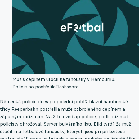
Muž s cepínem útočil na fanoušky v Hamburku.
Policie ho postřelila
Flashscore
Německá policie dnes po poledni poblíž hlavní hamburské
třídy Reeperbahn postřelila muže ozbrojeného cepínem a
zápalným zařízením. Na X to uvedlap policie, podle níž muž
policisty ohrožoval. Server bulvárního listu Bild tvrdí, že muž
útočil i na fotbalové fanoušky, kterých jsou při příležitosti
mistrovství Evropy ve fotbale v centru druhého nejlidnatějšího