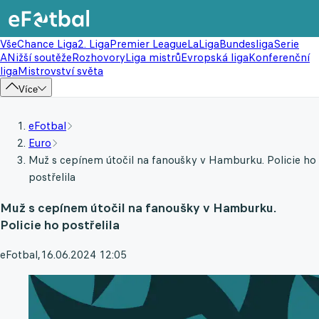
Vše
Chance Liga
2. Liga
Premier League
LaLiga
Bundesliga
Serie
A
Nižší soutěže
Rozhovory
Liga mistrů
Evropská liga
Konferenční
liga
Mistrovství světa
Více
eFotbal
Euro
Muž s cepínem útočil na fanoušky v Hamburku. Policie ho
postřelila
Muž s cepínem útočil na fanoušky v Hamburku.
Policie ho postřelila
eFotbal
,
16.06.2024 12:05