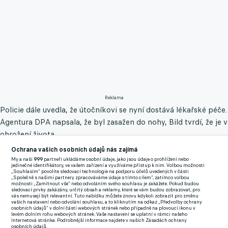
Reklama
Policie dále uvedla, že útočníkovi se nyní dostává lékařské péče.
Agentura DPA napsala, že byl zasažen do nohy, Bild tvrdí, že je v
ohrožení života.
Ochrana vašich osobních údajů nás zajímá
Server tohoto listu, který původně psal o útoku sekerou, také
My a naši
999
partneři ukládáme osobní údaje, jako jsou údaje o prohlížení nebo
tvrdí, že muž zaútočil i na fanoušky, kterých se před zápasem
jedinečné identifikátory, ve vašem zařízení a využíváme přístup k nim. Volbou možnosti
„Souhlasím“ povolíte sledovací technologie na podporu účelů uvedených v části
Nizozemska s Polskem v centru Hamburku pohybuje na 40.000.
„Společně s našimi partnery zpracováváme údaje s tímto cílem“, zatímco volbou
možnosti „Zamítnout vše“ nebo odvoláním svého souhlasu je zakážete. Pokud budou
sledovací prvky zakázány, určitý obsah a reklamy, které se vám budou zobrazovat, pro
vás nemusejí být relevantní. Tuto nabídku můžete znovu kdykoli zobrazit pro změnu
KDYBYCH MĚL TIP, JAK UBRÁNIT RONALDA, DRAZE HO
vašich nastavení nebo odvolání souhlasu, a to kliknutím na odkaz „Předvolby ochrany
osobních údajů“ v dolní části webových stránek nebo případně na plovoucí ikonu v
PRODÁM, ŘÍKÁ VLČEK. JAK BUDE VYPADAT ČESKÁ
levém dolním rohu webových stránek. Vaše nastavení se uplatní v rámci našeho
Internetová stránka. Podrobnější informace najdete v našich Zásadách ochrany
OBRANA PROTI PORTUGALCŮM?
osobních údajů.