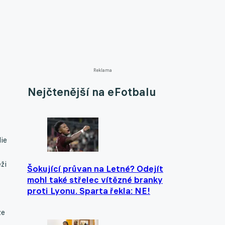
Reklama
Nejčtenější na eFotbalu
ie
ži
Šokující průvan na Letné? Odejít
mohl také střelec vítězné branky
proti Lyonu. Sparta řekla: NE!
ze