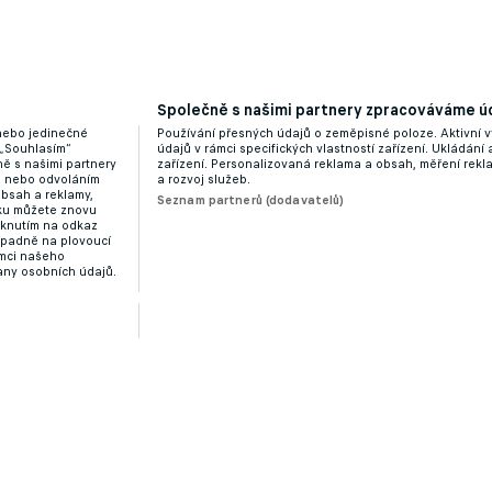
Společně s našimi partnery zpracováváme úd
 nebo jedinečné
Používání přesných údajů o zeměpisné poloze. Aktivní v
 „Souhlasím“
údajů v rámci specifických vlastností zařízení. Ukládání 
ě s našimi partnery
zařízení. Personalizovaná reklama a obsah, měření rek
“ nebo odvoláním
a rozvoj služeb.
obsah a reklamy,
Seznam partnerů (dodavatelů)
dku můžete znovu
liknutím na odkaz
ípadně na plovoucí
ámci našeho
any osobních údajů.