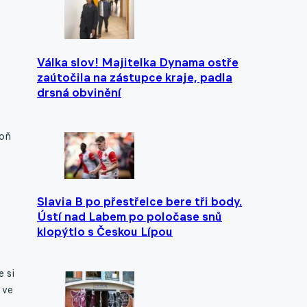
Válka slov! Majitelka Dynama ostře
zaútočila na zástupce kraje, padla
drsná obvinění
poň
Slavia B po přestřelce bere tři body.
Ústí nad Labem po poločase snů
klopýtlo s Českou Lípou
e si
 ve