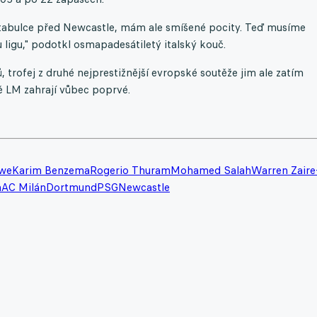
v tabulce před Newcastle, mám ale smíšené pocity. Teď musíme
ligu," podotkl osmapadesátiletý italský kouč.
 trofej z druhé nejprestižnější evropské soutěže jim ale zatím
ně LM zahrají vůbec poprvé.
owe
Karim Benzema
Rogerio Thuram
Mohamed Salah
Warren Zaire
n
AC Milán
Dortmund
PSG
Newcastle