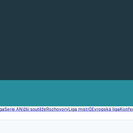
ga
Serie A
Nižší soutěže
Rozhovory
Liga mistrů
Evropská liga
Konfer