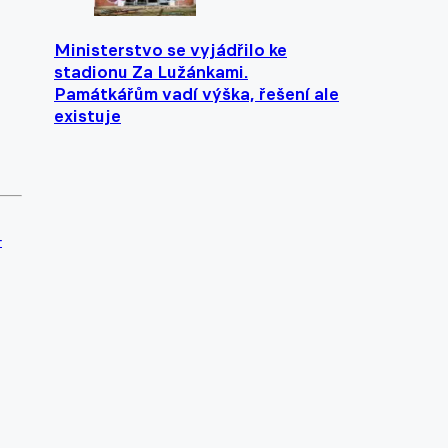
Ministerstvo se vyjádřilo ke
stadionu Za Lužánkami.
Památkářům vadí výška, řešení ale
existuje
-