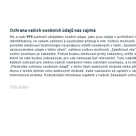
Ochrana vašich osobních údajů nás zajímá
My a naši
999
partneři ukládáme osobní údaje, jako jsou údaje o prohlížení
identifikátory, ve vašem zařízení a využíváme přístup k nim. Volbou možnosti
povolíte sledovací technologie na podporu účelů uvedených v části „Společn
zpracováváme údaje s tímto cílem“, zatímco volbou možnosti „Zamítnout vše
svého souhlasu je zakážete. Pokud budou sledovací prvky zakázány, určitý 
které se vám budou zobrazovat, pro vás nemusejí být relevantní. Tuto nabí
kdykoli zobrazit pro změnu vašich nastavení nebo odvolání souhlasu, a to k
„Předvolby ochrany osobních údajů“ v dolní části webových stránek nebo př
ikonu v levém dolním rohu webových stránek. Vaše nastavení se uplatní v r
Internetová stránka. Podrobnější informace najdete v našich Zásadách ochr
Třetí strany