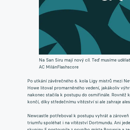
Na San Siru mají nový cíl. Teď musíme uděla
AC Milán
Flashscore
Po utkání závěrečného 6. kola Ligy mistrů mezi Ne
Howe litoval promarněného vedení, jakákoliv výhr
nakonec stačila k postupu do osmifinále. Rovněž k
končí, díky středečnímu vítězství si ale zahraje ale
Newcastle potřeboval k postupu vyhrát a zároveň
triumfu spoléhat i na vítězství Dortmundu. Ani je
skupiny F postoupila z prvního místa Borussia a z