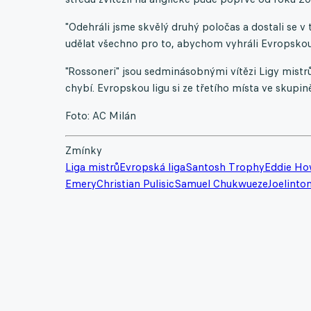
"Odehráli jsme skvělý druhý poločas a dostali se 
udělat všechno pro to, abychom vyhráli Evropskou 
"Rossoneri" jsou sedminásobnými vítězi Ligy mistrů,
chybí. Evropskou ligu si ze třetího místa ve skupi
Foto: AC Milán
Zmínky
Liga mistrů
Evropská liga
Santosh Trophy
Eddie H
Emery
Christian Pulisic
Samuel Chukwueze
Joelinto