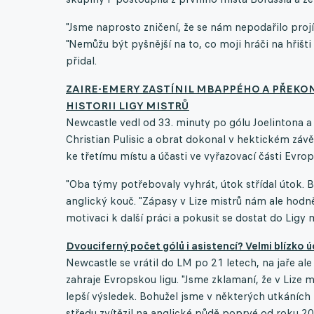
"Jsme naprosto zničení, že se nám nepodařilo projí
"Nemůžu být pyšnější na to, co moji hráči na hřišti
přidal.
ZAIRE-EMERY ZASTÍNIL MBAPPÉHO A PŘEKO
HISTORII LIGY MISTRŮ
Newcastle vedl od 33. minuty po gólu Joelintona a
Christian Pulisic a obrat dokonal v hektickém zá
ke třetímu místu a účasti ve vyřazovací části Evrop
"Oba týmy potřebovaly vyhrát, útok střídal útok. Bo
anglický kouč. "Zápasy v Lize mistrů nám ale hodně
motivaci k další práci a pokusit se dostat do Ligy
Dvouciferný počet gólů i asistencí? Velmi blízko
Newcastle se vrátil do LM po 21 letech, na jaře al
zahraje Evropskou ligu. "Jsme zklamaní, že v Lize mi
lepší výsledek. Bohužel jsme v některých utkáních n
středu zvítězil na anglické půdě poprvé od roku 2