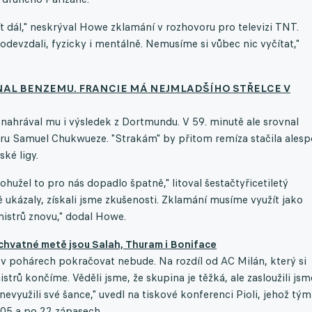
t dál," neskrýval Howe zklamání v rozhovoru pro televizi TNT.
 odevzdali, fyzicky i mentálně. Nemusíme si vůbec nic vyčítat,"
NAL BENZEMU. FRANCIE MÁ NEJMLADŠÍHO STŘELCE V
 nahrával mu i výsledek z Dortmundu. V 59. minutě ale srovnal
věru Samuel Chukwueze. "Strakám" by přitom remíza stačila ales
ské ligy.
hužel to pro nás dopadlo špatně," litoval šestačtyřicetiletý
 ukázaly, získali jsme zkušenosti. Zklamání musíme využít jako
 mistrů znovu," dodal Howe.
 úchvatné metě jsou Salah, Thuram i Boniface
e v pohárech pokračovat nebude. Na rozdíl od AC Milán, který si
strů končíme. Věděli jsme, že skupina je těžká, ale zasloužili jsm
evyužili své šance," uvedl na tiskové konferenci Pioli, jehož tým
005 a po 22 zápasech.