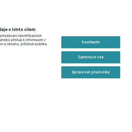
aje s tímto cílem:
yhledávání identifikačních
a/nebo přístup k informacím v
Souhlasím
lam a obsahu, průzkum publika
Zamítnout vše
Spravovat předvolby