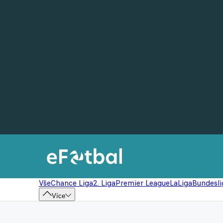
Vše
Chance Liga
2. Liga
Premier League
LaLiga
Bundesli
Více