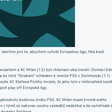
t všechno pro to, abychom vyhráli Evropskou ligu, říká kouč
wcastlem a AC Milán (1:2) byli zklamaní oba trenéři. Domácí Edd
a by totiž "Strakám" vzhledem k remíze PSG v Dortmundu (1:1)
ouče AC Stefana Pioliho mrzelo, že jeho tým v milionářské soutě
spoň play off Evropské ligy.
 jakoukoliv bodovou ztrátu PSG. AC Milán musel kromě svého
den z týmů se nakonec souhry výsledků nedočkal a do osmifinále 
e druhého Pařížané.