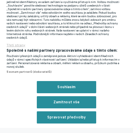
jedinečné identifikátory, ve vašem zařízení a využíváme přístup k nim. Volbou možnosti
publikem na London Stadium pokusí vyřadit Leverkusen, který
„Souhlasím“ povolíte sledovací technologie na podporu účelů uvedených v části
„Společně s našimi partnery zpracováváme údaje s tímto cílem“, zatímco volbou
v neděli po výhře nad Werderem Brémy s předstihem získal
možnosti „Zamítnout vše“ nebo odvoláním svého souhlasu je zakážete. Pokud budou
sledovací prvky zakázány, určitý obsah a reklamy, které se vám budou zobrazovat, pro
mistrovský titul v Bundeslize. Německý klub je hladový, protože
vás nemusejí být relevantní. Tuto nabídku můžete znovu kdykoli zobrazit pro změnu
vašich nastavení nebo odvolání souhlasu, a to kliknutím na odkaz „Předvolby ochrany
je ve hře je dokonce treble. V sezoně navíc ještě neprohrál
osobních údajů“ v dolní části webových stránek nebo případně na plovoucí ikonu v
levém dolním rohu webových stránek. Vaše nastavení se uplatní v rámci našeho
Internetová stránka. Podrobnější informace najdete v našich Zásadách ochrany
osobních údajů.
Kladiváři cítí, že čtvrtek je důležitým dnem a mohl by také
Třetí strany
napovědět o tom, zda v nové sezoně povede klub někdo jiný
Společně s našimi partnery zpracováváme údaje s tímto cílem:
než David Moyes. V minulé sezoně své svěřence dovedl do finále
Používání přesných údajů o zeměpisné poloze. Aktivní vyhledávání identifikačních
Konferenční ligy, nyní jsou v Evropské lize a sen o finále se po
údajů v rámci specifických vlastností zařízení. Ukládání a/nebo přístup k informacím v
zařízení. Personalizovaná reklama a obsah, měření reklam a obsahu, průzkum publika a
prvním střetu s Leverkusenem rozplývá. Při mizérii v Premier
rozvoj služeb.
Seznam partnerů (dodavatelů)
League se pak není čemu divit, že se na Ostrovech špitá o
trenérské výměně.
Souhlasím
Chvíle hrůzy v Udine. Římský obránce Ndicka zkolaboval přímo
na hřišti a musel do nemocnice. Zápas se nedohrál
Zamítnout vše
Moyes má s West Hamem platný kontrakt jen do letošního léta.
Pokud si vedení vyhodnotí sezonu jako neúspěšnou,
Spravovat předvolby
k prodloužení by dojít nemuselo. Podle listu Football Insider se
Reklama
londýnský klub začíná zaobírat myšlenkou, že by oslovil