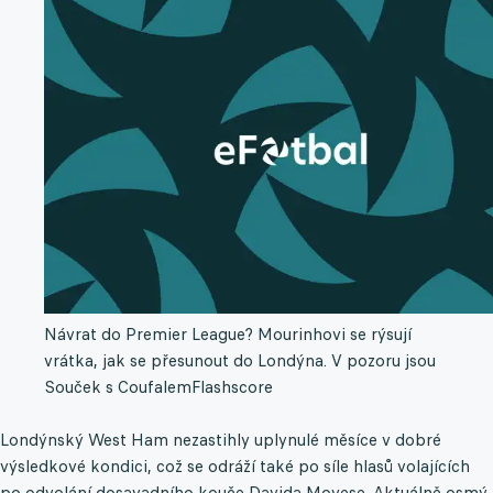
Návrat do Premier League? Mourinhovi se rýsují
vrátka, jak se přesunout do Londýna. V pozoru jsou
Souček s Coufalem
Flashscore
Londýnský West Ham nezastihly uplynulé měsíce v dobré
výsledkové kondici, což se odráží také po síle hlasů volajících
po odvolání dosavadního kouče Davida Moyese. Aktuálně osmý