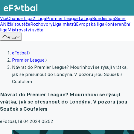
Vše
Chance Liga
2. Liga
Premier League
LaLiga
Bundesliga
Serie
A
Nižší soutěže
Rozhovory
Liga mistrů
Evropská liga
Konferenční
liga
Mistrovství světa
Více
eFotbal
Premier League
Návrat do Premier League? Mourinhovi se rýsují vrátka,
jak se přesunout do Londýna. V pozoru jsou Souček s
Coufalem
Návrat do Premier League? Mourinhovi se rýsují
vrátka, jak se přesunout do Londýna. V pozoru jsou
Souček s Coufalem
eFotbal
,
18.04.2024 05:52