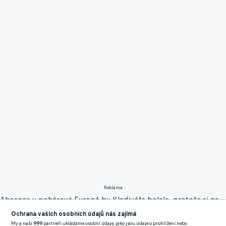
Reklama
Absence v pohárové Evropě by Kladiváře bolela, protože si na
ni v posledních letech zvykli. Čtvrteční večer nabídne možná
Ochrana vašich osobních údajů nás zajímá
nejdůležitější zápas sezony pro West Ham, kdy se před vlastním
My a naši
999
partneři ukládáme osobní údaje, jako jsou údaje o prohlížení nebo