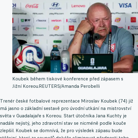
Koubek během tiskové konference před zápasem s
Jižní Koreou.
REUTERS/Amanda Perobelli
Trenér české fotbalové reprezentace Miroslav Koubek (74) již
má jasno o základní sestavě pro úvodní utkání na mistrovství
světa v Guadalajaře s Koreou. Start útočníka Jana Kuchty je
nadále nejistý, jeho zdravotní stav se nicméně podle kouče
zlepšil. Koubek se domnívá, že pro výsledek zápasu bude
stěžejní, který ze soupeřů dokáže eliminovat přednosti toho