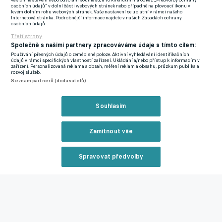
vašich nastavení nebo odvolání souhlasu, a to kliknutím na odkaz „Předvolby ochrany
osobních údajů“ v dolní části webových stránek nebo případně na plovoucí ikonu v
moc. Víme, že je legendou v Koreji, klobouk dolů před ním.
levém dolním rohu webových stránek. Vaše nastavení se uplatní v rámci našeho
Internetová stránka. Podrobnější informace najdete v našich Zásadách ochrany
Obecně Korea disponuje především kvalitou v ofenzivních
osobních údajů.
pozicích, tam hrozí největší nebezpečí pro nás," prohlásil
Třetí strany
Koubek.
Společně s našimi partnery zpracováváme údaje s tímto cílem:
Používání přesných údajů o zeměpisné poloze. Aktivní vyhledávání identifikačních
údajů v rámci specifických vlastností zařízení. Ukládání a/nebo přístup k informacím v
Představení Sona
zařízení. Personalizovaná reklama a obsah, měření reklam a obsahu, průzkum publika a
rozvoj služeb.
Seznam partnerů (dodavatelů)
Souhlasím
Video se nepodařilo načíst.
Zamítnout vše
NAČÍST ZNOVU
Spravovat předvolby
Reklama
Zavřít rekl