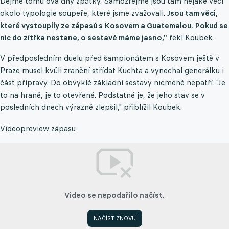
Dejme tomu dva dny zpátky. Samozřejmě jsou tam nějaké věci
okolo typologie soupeře, které jsme zvažovali.
Jsou tam věci,
které vystoupily ze zápasů s Kosovem a Guatemalou. Pokud se
nic do zítřka nestane, o sestavě máme jasno,"
řekl Koubek.
V předposledním duelu před šampionátem s Kosovem ještě v
Praze musel kvůli zranění střídat Kuchta a vynechal generálku i
část přípravy. Do obvyklé základní sestavy nicméně nepatří. "Je
to na hraně, je to otevřené. Podstatné je, že jeho stav se v
posledních dnech výrazně zlepšil," přiblížil Koubek.
Videopreview zápasu
Video se nepodařilo načíst.
NAČÍST ZNOVU