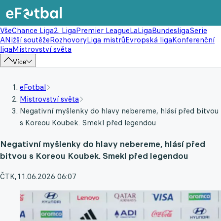
Vše
Chance Liga
2. Liga
Premier League
LaLiga
Bundesliga
Serie
A
Nižší soutěže
Rozhovory
Liga mistrů
Evropská liga
Konferenční
liga
Mistrovství světa
Více
eFotbal
Mistrovství světa
Negativní myšlenky do hlavy nebereme, hlásí před bitvou
s Koreou Koubek. Smekl před legendou
Negativní myšlenky do hlavy nebereme, hlásí před
bitvou s Koreou Koubek. Smekl před legendou
ČTK
,
11.06.2026 06:07