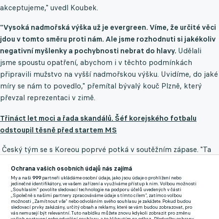
akceptujeme," uvedl Koubek.
"Vysoká nadmořská výška už je evergreen. Víme, že určité věci
jdou v tomto směru proti nám. Ale jsme rozhodnuti si jakékoliv
negativní myšlenky a pochybnosti nebrat do hlavy.
Udělali
jsme spoustu opatření, abychom i v těchto podmínkách
připravili mužstvo na vyšší nadmořskou výšku. Uvidíme, do jaké
míry se nám to povedlo," přemítal bývalý kouč Plzně, který
převzal reprezentaci v zimě.
Třináct let moci a řada skandálů. Šéf korejského fotbalu
odstoupil těsně před startem MS
Český tým se s Koreou poprvé potká v soutěžním zápase. "Ta
mužstva jsou úplně jiná, každé má svoje zbraně a přednosti.
Ochrana vašich osobních údajů nás zajímá
Bude samozřejmě hodně záležet na taktických věcech, jak si
My a naši
999
partneři ukládáme osobní údaje, jako jsou údaje o prohlížení nebo
vzájemně ty přednosti odebereme," mínil Koubek.
jedinečné identifikátory, ve vašem zařízení a využíváme přístup k nim. Volbou možnosti
„Souhlasím“ povolíte sledovací technologie na podporu účelů uvedených v části
„Společně s našimi partnery zpracováváme údaje s tímto cílem“, zatímco volbou
možnosti „Zamítnout vše“ nebo odvoláním svého souhlasu je zakážete. Pokud budou
Hlavní korejskou hvězdou je ofenzivní univerzál Son Hung-min.
sledovací prvky zakázány, určitý obsah a reklamy, které se vám budou zobrazovat, pro
vás nemusejí být relevantní. Tuto nabídku můžete znovu kdykoli zobrazit pro změnu
"Je velkým pojmem světového fotbalu, dokázal toho strašně