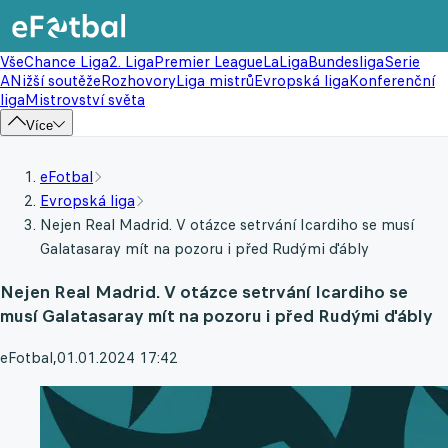
Vše
Chance Liga
2. Liga
Premier League
LaLiga
Bundesliga
Serie
A
Nižší soutěže
Rozhovory
Liga mistrů
Evropská liga
Konferenční
liga
Mistrovství světa
Více
eFotbal
Evropská liga
Nejen Real Madrid. V otázce setrvání Icardiho se musí
Galatasaray mít na pozoru i před Rudými ďábly
Nejen Real Madrid. V otázce setrvání Icardiho se
musí Galatasaray mít na pozoru i před Rudými ďábly
eFotbal
,
01.01.2024 17:42