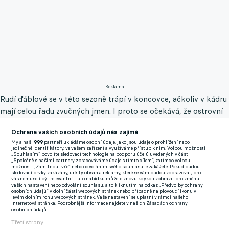
Reklama
Rudí ďáblové se v této sezoně trápí v koncovce, ačkoliv v kádru
mají celou řadu zvučných jmen. I proto se očekává, že ostrovní
gigant bude muset v lednu posílit o čerstvou krev. Jaro bude i
Ochrana vašich osobních údajů nás zajímá
přes absenci v pohárové Evropě náročné a na Old Trafford
My a naši
999
partneři ukládáme osobní údaje, jako jsou údaje o prohlížení nebo
výsledky potřebují.
jedinečné identifikátory, ve vašem zařízení a využíváme přístup k nim. Volbou možnosti
„Souhlasím“ povolíte sledovací technologie na podporu účelů uvedených v části
„Společně s našimi partnery zpracováváme údaje s tímto cílem“, zatímco volbou
Rasmus Hojlund vykázal záblesky geniality, ale tým se o něj
možnosti „Zamítnout vše“ nebo odvoláním svého souhlasu je zakážete. Pokud budou
sledovací prvky zakázány, určitý obsah a reklamy, které se vám budou zobrazovat, pro
opřít zatím ještě nemůže. Marcus Rashford je jen stínem sebe
vás nemusejí být relevantní. Tuto nabídku můžete znovu kdykoli zobrazit pro změnu
vašich nastavení nebo odvolání souhlasu, a to kliknutím na odkaz „Předvolby ochrany
sama z minulé sezony, Alejandro Garnacho se stále ještě
osobních údajů“ v dolní části webových stránek nebo případně na plovoucí ikonu v
levém dolním rohu webových stránek. Vaše nastavení se uplatní v rámci našeho
rozkoukává, zatímco Antony je spojován s odchodem, stejně
Internetová stránka. Podrobnější informace najdete v našich Zásadách ochrany
osobních údajů.
tak Anthony Martial, u kterého je to prakticky hotová věc.
Třetí strany