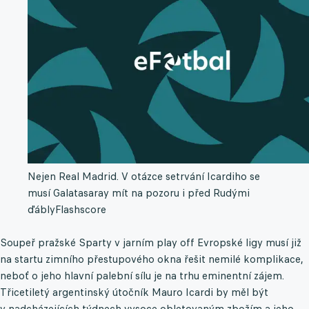
Nejen Real Madrid. V otázce setrvání Icardiho se
musí Galatasaray mít na pozoru i před Rudými
ďábly
Flashscore
Soupeř pražské Sparty v jarním play off Evropské ligy musí již
na startu zimního přestupového okna řešit nemilé komplikace,
neboť o jeho hlavní palební sílu je na trhu eminentní zájem.
Třicetiletý argentinský útočník Mauro Icardi by měl být
v nadcházejících týdnech vysoce obletovaným zbožím a jeho