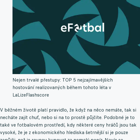
Nejen trvalé přestupy: TOP 5 nejzajímavějších
hostování realizovaných během tohoto léta v
LaLize
Flashscore
V běžném životě platí pravidlo, že když na něco nemáte, tak si
necháte zajít chuť, nebo si na to prostě půjčíte. Podobné je to
také ve fotbalovém prostředí, kdy některé ceny hráčů jsou tak
vysoké, že je z ekonomického hlediska šetrnější si je pouze
zapůjči, než je rovnou kupovat za nemalý peníz. Navíc se