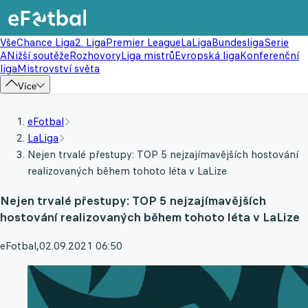
Vše
Chance Liga
2. Liga
Premier League
LaLiga
Bundesliga
Serie
A
Nižší soutěže
Rozhovory
Liga mistrů
Evropská liga
Konferenční
liga
Mistrovství světa
Více
eFotbal
LaLiga
Nejen trvalé přestupy: TOP 5 nejzajímavějších hostování
realizovaných během tohoto léta v LaLize
Nejen trvalé přestupy: TOP 5 nejzajímavějších
hostování realizovaných během tohoto léta v LaLize
eFotbal
,
02.09.2021 06:50