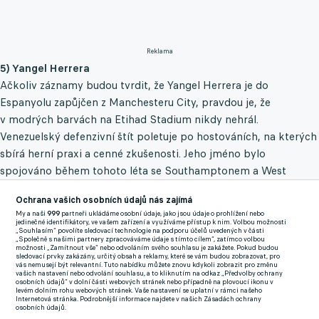
Reklama
5) Yangel Herrera
Ačkoliv záznamy budou tvrdit, že Yangel Herrera je do
Espanyolu zapůjčen z Manchesteru City, pravdou je, že
v modrých barvách na Etihad Stadium nikdy nehrál.
Venezuelský defenzivní štít poletuje po hostováních, na kterých
sbírá herní praxi a cenné zkušenosti. Jeho jméno bylo
spojováno během tohoto léta se Southamptonem a West
Hamem, ale on se nakonec rozhodl zamířit na méně známou
Ochrana vašich osobních údajů nás zajímá
adresu z Barcelony.
My a naši
999
partneři ukládáme osobní údaje, jako jsou údaje o prohlížení nebo
jedinečné identifikátory, ve vašem zařízení a využíváme přístup k nim. Volbou možnosti
4) Yusuf Demir
„Souhlasím“ povolíte sledovací technologie na podporu účelů uvedených v části
„Společně s našimi partnery zpracováváme údaje s tímto cílem“, zatímco volbou
Původně byl tento teprve osmnáctiletý mladík s tureckými
možnosti „Zamítnout vše“ nebo odvoláním svého souhlasu je zakážete. Pokud budou
sledovací prvky zakázány, určitý obsah a reklamy, které se vám budou zobrazovat, pro
kořeny angažován Barcelonou na roční hostování s tím, že by
vás nemusejí být relevantní. Tuto nabídku můžete znovu kdykoli zobrazit pro změnu
vašich nastavení nebo odvolání souhlasu, a to kliknutím na odkaz „Předvolby ochrany
sbíral herní praxi v rámci B-týmu. Akvizice Rapidu Vídeň by
osobních údajů“ v dolní části webových stránek nebo případně na plovoucí ikonu v
levém dolním rohu webových stránek. Vaše nastavení se uplatní v rámci našeho
však mohla na křídle operovat také přímo pod Koemanem,
Internetová stránka. Podrobnější informace najdete v našich Zásadách ochrany
osobních údajů.
neboť katalánský obr přišel o své ofenzivní hvězdičky,