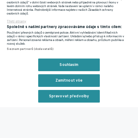
osobních údajů“ v dolní části webových stránek nebo případně na plovoucí ikonu v
levém dolním rohu webových stránek. Vaše nastavení se uplatní v rámci našeho
Internetová stránka. Podrobnější informace najdete v našich Zásadách ochrany
Žádný jiný náhradník není v tuto chvíli na domácí prvoligové
osobních údajů.
mapě produktivnější, než právě perspektivní zboží ze stadionu
Třetí strany
Pod Vinicí, respektive z Ďolíčku.
Společně s našimi partnery zpracováváme údaje s tímto cílem:
Používání přesných údajů o zeměpisné poloze. Aktivní vyhledávání identifikačních
údajů v rámci specifických vlastností zařízení. Ukládání a/nebo přístup k informacím v
Druhá pozice zatím patří Michaelu Rabušicovi, jenž jakožto
zařízení. Personalizovaná reklama a obsah, měření reklam a obsahu, průzkum publika a
rozvoj služeb.
náhradník gólově udeřil třikrát a protože přetavil 6 vystoupení
Seznam partnerů (dodavatelů)
v základní sestavě ve stejný počet branek, lavička náhradníků
už by se ho příliš týkat nemusela.
Souhlasím
Dvakrát se do střelecké listiny z laviček zapsali také Jean-David
Beauguel, Petra Musa, Tomáš Zajíc, Martin Doležal, Lukáš
Zamítnout vše
Janošík, Libor Kozák a Roman Haša. Poslední tři jmenovaní
skórovali výhradně v rolích střídajících žolíků.
Spravovat předvolby
Reklama
Více podrobných statistik z Fortuna:ligy naleznete zde
.
Zmínky
Chance Liga
David Huf
Michael Rabušic
Jean-David
Zavřít rekl
Beauguel
Martin Doležal
Lukáš Jánošík
Tomáš Zajíc
Libor