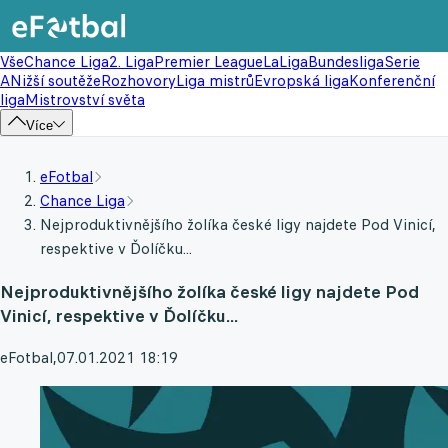
Vše
Chance Liga
2. Liga
Premier League
LaLiga
Bundesliga
Serie
A
Nižší soutěže
Rozhovory
Liga mistrů
Evropská liga
Konferenční
liga
Mistrovství světa
Více
eFotbal
Chance Liga
Nejproduktivnějšího žolíka české ligy najdete Pod Vinicí,
respektive v Ďolíčku...
Nejproduktivnějšího žolíka české ligy najdete Pod
Vinicí, respektive v Ďolíčku...
eFotbal
,
07.01.2021 18:19