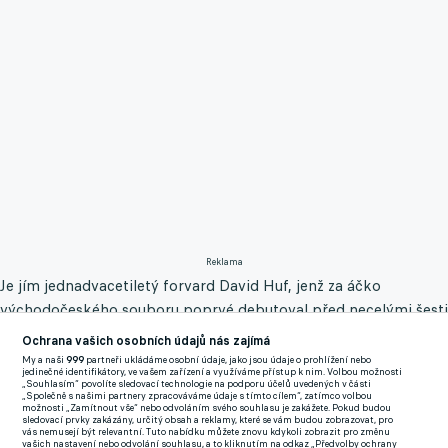
Reklama
Je jím jednadvacetiletý forvard David Huf, jenž za áčko
východočeského souboru poprvé debutoval před necelými šesti
lety - v březnu 2015.
Ochrana vašich osobních údajů nás zajímá
My a naši
999
partneři ukládáme osobní údaje, jako jsou údaje o prohlížení nebo
Průlomový je však z jeho strany až právě probíhající ročník
jedinečné identifikátory, ve vašem zařízení a využíváme přístup k nim. Volbou možnosti
„Souhlasím“ povolíte sledovací technologie na podporu účelů uvedených v části
2020/2021, během něhož přetavil 445 poskytnutých minut v
„Společně s našimi partnery zpracováváme údaje s tímto cílem“, zatímco volbou
možnosti „Zamítnout vše“ nebo odvoláním svého souhlasu je zakážete. Pokud budou
pět přesných zásahů a hned čtyři z nich vstřelil v roli žolíka, jenž
sledovací prvky zakázány, určitý obsah a reklamy, které se vám budou zobrazovat, pro
vás nemusejí být relevantní. Tuto nabídku můžete znovu kdykoli zobrazit pro změnu
přišel do hry až v průběhu hru.
vašich nastavení nebo odvolání souhlasu, a to kliknutím na odkaz „Předvolby ochrany