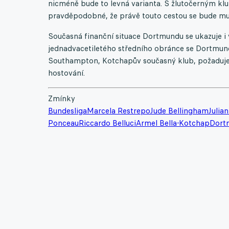
nicméně bude to levná varianta. S žlutočerným klu
pravděpodobné, že právě touto cestou se bude m
Současná finanční situace Dortmundu se ukazuje i
jednadvacetiletého středního obránce se Dortmun
Southampton, Kotchapův současný klub, požaduje 
hostování.
Zmínky
Bundesliga
Marcela Restrepo
Jude Bellingham
Julia
Ponceau
Riccardo Belluci
Armel Bella-Kotchap
Dort