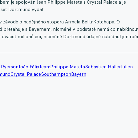
bem je spojován Jean-Philippe Mateta z Crystal Palace a je
uset Dortmund vydat.
 v závodě o nadějného stopera Armela Bellu-Kotchapa. O
d přetahuje s Bayernem, nicméně v podstatě nemá co nabídnout
dvacet milionů eur, nicméně Dortmund údajně nabídnul jen roč
n Ryerson
João Félix
Jean-Philippe Mateta
Sebastien Haller
Julien
mund
Crystal Palace
Southampton
Bayern