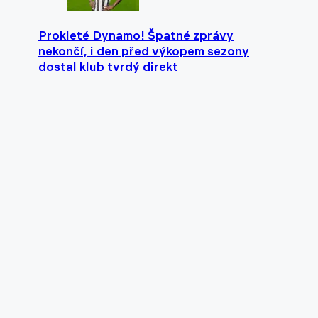
Prokleté Dynamo! Špatné zprávy
nekončí, i den před výkopem sezony
dostal klub tvrdý direkt