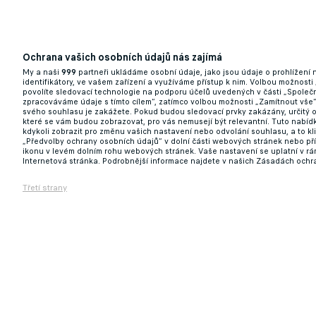
Ochrana vašich osobních údajů nás zajímá
My a naši
999
partneři ukládáme osobní údaje, jako jsou údaje o prohlížení
identifikátory, ve vašem zařízení a využíváme přístup k nim. Volbou možnosti
povolíte sledovací technologie na podporu účelů uvedených v části „Společn
zpracováváme údaje s tímto cílem“, zatímco volbou možnosti „Zamítnout vše
svého souhlasu je zakážete. Pokud budou sledovací prvky zakázány, určitý 
které se vám budou zobrazovat, pro vás nemusejí být relevantní. Tuto nabí
kdykoli zobrazit pro změnu vašich nastavení nebo odvolání souhlasu, a to k
„Předvolby ochrany osobních údajů“ v dolní části webových stránek nebo př
ikonu v levém dolním rohu webových stránek. Vaše nastavení se uplatní v r
Internetová stránka. Podrobnější informace najdete v našich Zásadách ochr
Třetí strany