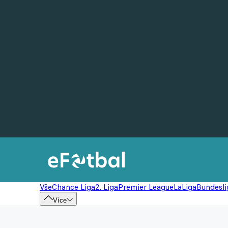
Vše
Chance Liga
2. Liga
Premier League
LaLiga
Bundesli
Více