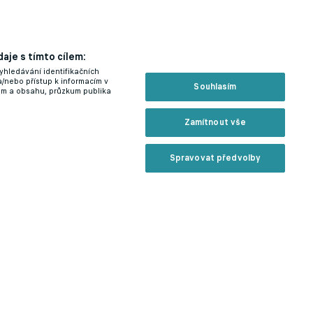
aje s tímto cílem:
yhledávání identifikačních
a/nebo přístup k informacím v
Souhlasím
lam a obsahu, průzkum publika
Zamítnout vše
Spravovat předvolby