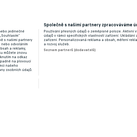
Společně s našimi partnery zpracováváme úd
 nebo jedinečné
Používání přesných údajů o zeměpisné poloze. Aktivní v
 „Souhlasím“
údajů v rámci specifických vlastností zařízení. Ukládání 
ě s našimi partnery
zařízení. Personalizovaná reklama a obsah, měření rek
“ nebo odvoláním
a rozvoj služeb.
obsah a reklamy,
Seznam partnerů (dodavatelů)
dku můžete znovu
liknutím na odkaz
ípadně na plovoucí
ámci našeho
any osobních údajů.