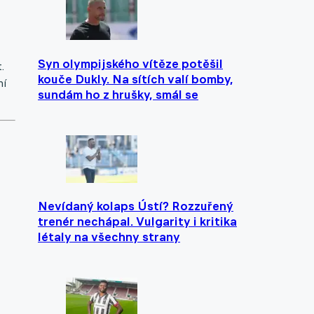
Syn olympijského vítěze potěšil
.
kouče Dukly. Na sítích valí bomby,
ní
sundám ho z hrušky, smál se
Nevídaný kolaps Ústí? Rozzuřený
trenér nechápal. Vulgarity i kritika
létaly na všechny strany