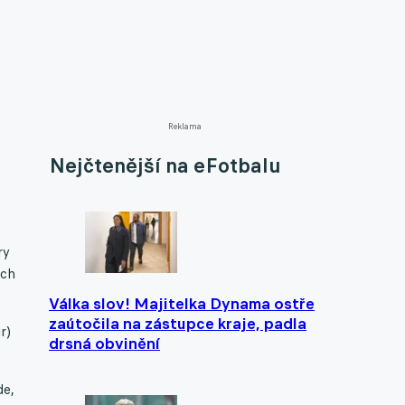
Reklama
Nejčtenější na eFotbalu
ry
ých
Válka slov! Majitelka Dynama ostře
zaútočila na zástupce kraje, padla
r)
drsná obvinění
de,