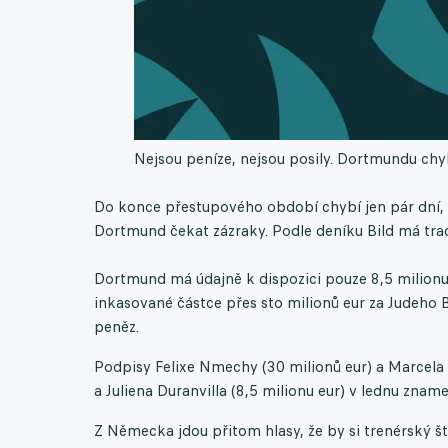
Nejsou peníze, nejsou posily. Dortmundu chyb
Do konce přestupového období chybí jen pár dní
Dortmund čekat zázraky. Podle deníku Bild má trad
Dortmund má údajně k dispozici pouze 8,5 milionu 
inkasované částce přes sto milionů eur za Judeho
peněz.
Podpisy Felixe Nmechy (30 milionů eur) a Marcela S
a Juliena Duranvilla (8,5 milionu eur) v lednu zna
Z Německa jdou přitom hlasy, že by si trenérský št