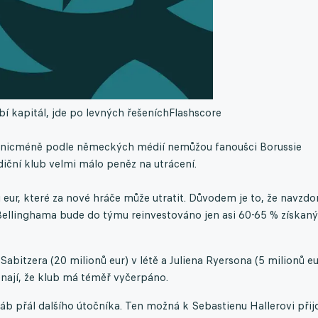
í kapitál, jde po levných řešeních
Flashscore
, nicméně podle německých médií nemůžou fanoušci Borussie
iční klub velmi málo peněz na utrácení.
eur, které za nové hráče může utratit. Důvodem je to, že navzdo
 Bellinghama bude do týmu reinvestováno jen asi 60-65 % získan
abitzera (20 milionů eur) v létě a Juliena Ryersona (5 milionů eu
menají, že klub má téměř vyčerpáno.
áb přál dalšího útočníka. Ten možná k Sebastienu Hallerovi přij