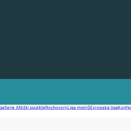
ga
Serie A
Nižší soutěže
Rozhovory
Liga mistrů
Evropská liga
Konfer