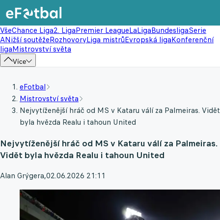
Vše
Chance Liga
2. Liga
Premier League
LaLiga
Bundesliga
Serie
A
Nižší soutěže
Rozhovory
Liga mistrů
Evropská liga
Konferenční
liga
Mistrovství světa
Více
eFotbal
Mistrovství světa
Nejvytíženější hráč od MS v Kataru válí za Palmeiras. Vidět
byla hvězda Realu i tahoun United
Nejvytíženější hráč od MS v Kataru válí za Palmeiras.
Vidět byla hvězda Realu i tahoun United
Alan Grýgera
,
02.06.2026 21:11