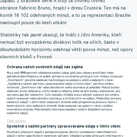
zápasů. Z brazilské Serie A stojí za zmínku rovněž
obránce Fabricio Bruno, hrající v dresu Cruzeira. Ten má na
kontě 18 102 odehraných minut, a to za reprezentaci Brazílie
nastoupil pouze do šesti utkání.
Statistiky tak jasně ukazují, že hráči z Jižní Ameriky, kteří
nemusí být evropskému divákovi tolik na očích, často v
dlouhodobém horizontu odehrají větší porce minut, než opory
slavných klubů v Evropě.
Ochrana vašich osobních údajů nás zajímá
Své zástupce pak mají také statisticky méně kvalitní ligy v
My a naši
999
partneři ukládáme osobní údaje, jako jsou údaje o prohlížení nebo
Evropě, v čele s belgickou Jupiler Pro League. 17 926 minut má
jedinečné identifikátory, ve vašem zařízení a využíváme přístup k nim. Volbou možnosti
„Souhlasím“ povolíte sledovací technologie na podporu účelů uvedených v části
odehráno třiatřicetiletý kapitán Brugg Hans Vanaken, který je
„Společně s našimi partnery zpracováváme údaje s tímto cílem“, zatímco volbou
možnosti „Zamítnout vše“ nebo odvoláním svého souhlasu je zakážete. Pokud budou
také jednou z opor belgického národního týmu a na turnaji
sledovací prvky zakázány, určitý obsah a reklamy, které se vám budou zobrazovat, pro
vás nemusejí být relevantní. Tuto nabídku můžete znovu kdykoli zobrazit pro změnu
nebude chybět. Od uplynulého MS odehrál v každé sezoně
vašich nastavení nebo odvolání souhlasu, a to kliknutím na odkaz „Předvolby ochrany
osobních údajů“ v dolní části webových stránek nebo případně na plovoucí ikonu v
nejméně 38 duelů jen v belgické nejvyšší soutěži, celkem pak
levém dolním rohu webových stránek. Vaše nastavení se uplatní v rámci našeho
Internetová stránka. Podrobnější informace najdete v našich Zásadách ochrany
naskočil do 207 střetnutí.
osobních údajů.
Třetí strany
Argentinec Nicolas Otamendi v minutáži překonal dokonce
Společně s našimi partnery zpracováváme údaje s tímto cílem:
Virgila van Dijka či Williana Pacha, když si z pozice stopera
Používání přesných údajů o zeměpisné poloze. Aktivní vyhledávání identifikačních
údajů v rámci specifických vlastností zařízení. Ukládání a/nebo přístup k informacím v