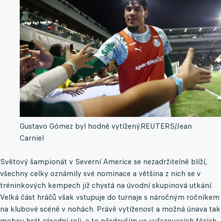
Gustavo Gómez byl hodně vytížený.
REUTERS/Jean
Carniel
Světový šampionát v Severní Americe se nezadržitelně blíží,
všechny celky oznámily své nominace a většina z nich se v
tréninkových kempech již chystá na úvodní skupinová utkání.
Velká část hráčů však vstupuje do turnaje s náročným ročníkem
na klubové scéně v nohách. Právě vytíženost a možná únava tak
mohou hrát zásadní roli, a to především ve vyřazovacích fázích.