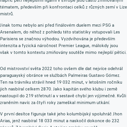
napříč pěti nejlepšími ligami v Evropě jsou často zmiňovaným
tématem, především při konfrontaci celků z různých zemí v Lize
mistrů.
Jinak tomu nebylo ani před finálovém duelem mezi PSG a
Arsenalem, do něhož z pohledu této statistiky vstupovali Les
Parisiens se značnou výhodou. Vyzdvihována je především
intenzita a fyzická náročnost Premier League, málokdy jsou
však v tomto kontextu zmiňovány soutěže mimo nejlepší pětici.
Od mistrovství světa 2022 toho ovšem dle dat nejvíce odehrál
paraguayský obránce ve službách Palmeiras Gustavo Gómez.
Ten na trávníku strávil hned 19 032 minut, v letošním ročníku
jich nasbíral celkem 2870. Jako kapitán svého klubu i země
nastoupil do 219 střetnutí a v sestavě chybí jen výjimečně. Kvůli
zraněním navíc za čtyři roky zameškal minimum utkání.
V první desítce figuruje také jeho kolumbijský spoluhráč Jhon
Arias, jenž nasbíral 18 033 minut a naskočil dokonce do 232