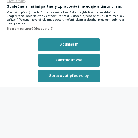
Třetí strany
Společně s našimi partnery zpracováváme údaje s tímto cílem:
Používání přesných údajů o zeměpisné poloze. Aktivní vyhledávání identifikačních
údajů v rámci specifických vlastností zařízení. Ukládání a/nebo přístup k informacím v
zařízení. Personalizovaná reklama a obsah, měření reklam a obsahu, průzkum publika a
rozvoj služeb.
Seznam partnerů (dodavatelů)
Reklama
Souhlasím
Reklama
Diawusie se narodil v Berlíně, do profesionálního fotbalu
Zamítnout vše
naskočil v RB Lipsko. Působil také v SpVgg Bayreuth, aby
nakonec pokračoval v kariéře V Regensburgu. Naposledy byl v
Spravovat předvolby
základní sestavě při porážce 0:1 proti Mnichovu 1860 na
Reklama
začátku listopadu. Nominován byl i k utkání proti Ulmu 12.
listopadu, do utkání už ale nezasáhl.
„Jsme šokování a hluboce zasaženi tragickou smrtí našeho
pětadvacetiletého hráče,“ uvedl dále klub z Regensburgu. Bližší
informace, proč mladý hráč, který si zahrál za národní tým
Německa do 15 a 19 let, zemřel, klub nezveřejnil.