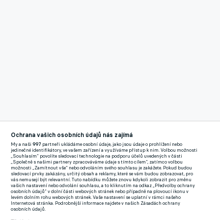
Ochrana vašich osobních údajů nás zajímá
My a naši
997
partneři ukládáme osobní údaje, jako jsou údaje o prohlížení nebo
jedinečné identifikátory, ve vašem zařízení a využíváme přístup k nim. Volbou možnosti
„Souhlasím“ povolíte sledovací technologie na podporu účelů uvedených v části
„Společně s našimi partnery zpracováváme údaje s tímto cílem“, zatímco volbou
možnosti „Zamítnout vše“ nebo odvoláním svého souhlasu je zakážete. Pokud budou
sledovací prvky zakázány, určitý obsah a reklamy, které se vám budou zobrazovat, pro
vás nemusejí být relevantní. Tuto nabídku můžete znovu kdykoli zobrazit pro změnu
vašich nastavení nebo odvolání souhlasu, a to kliknutím na odkaz „Předvolby ochrany
osobních údajů“ v dolní části webových stránek nebo případně na plovoucí ikonu v
levém dolním rohu webových stránek. Vaše nastavení se uplatní v rámci našeho
Zavřít rekl
Internetová stránka. Podrobnější informace najdete v našich Zásadách ochrany
osobních údajů.