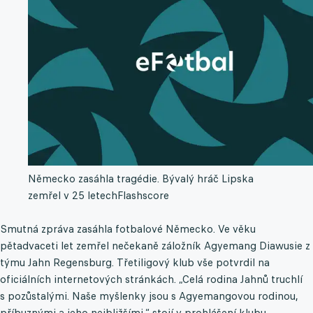
Německo zasáhla tragédie. Bývalý hráč Lipska
zemřel v 25 letech
Flashscore
Smutná zpráva zasáhla fotbalové Německo. Ve věku
pětadvaceti let zemřel nečekaně záložník Agyemang Diawusie z
týmu Jahn Regensburg. Třetiligový klub vše potvrdil na
oficiálních internetových stránkách. „Celá rodina Jahnů truchlí
s pozůstalými. Naše myšlenky jsou s Agyemangovou rodinou,
příbuznými a jeho nejbližšími,“ stojí v prohlášení klubu.