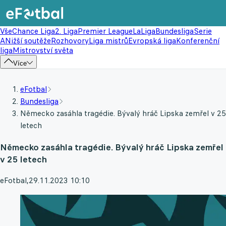
Vše
Chance Liga
2. Liga
Premier League
LaLiga
Bundesliga
Serie
A
Nižší soutěže
Rozhovory
Liga mistrů
Evropská liga
Konferenční
liga
Mistrovství světa
Více
eFotbal
Bundesliga
Německo zasáhla tragédie. Bývalý hráč Lipska zemřel v 25
letech
Německo zasáhla tragédie. Bývalý hráč Lipska zemřel
v 25 letech
eFotbal
,
29.11.2023 10:10