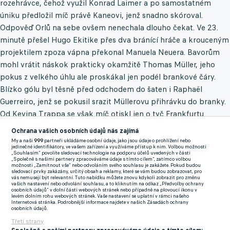
rozehrávce, čehož využil Konrad Laimer a po samostatném
úniku předložil míč právě Kaneovi, jenž snadno skóroval.
Odpověď Orlů na sebe ovšem nenechala dlouho čekat. Ve 23.
minutě přešel Hugo Ekitike přes dva bránící hráče a krouceným
projektilem zpoza vápna překonal Manuela Neuera. Bavorům
mohl vrátit náskok prakticky okamžitě Thomas Müller, jeho
pokus z velkého úhlu ale proskákal jen podél brankové čáry.
Blízko gólu byl těsně před odchodem do šaten i Raphaël
Guerreiro, jenž se pokusil srazit Müllerovu přihrávku do branky.
Od Kevina Trappa se však míč otiskl jen o tyč Frankfurtu.
Ochrana vašich osobních údajů nás zajímá
Zhruba po hodině hry ve vlastním vápně fauloval Robin Koch
My a naši
999
partneři ukládáme osobní údaje, jako jsou údaje o prohlížení nebo
nabíhajícího Müllera a kopala se penalta. Té se podle očekávání
jedinečné identifikátory, ve vašem zařízení a využíváme přístup k nim. Volbou možnosti
„Souhlasím“ povolíte sledovací technologie na podporu účelů uvedených v části
chopil Kane a přesnou ranou ukrojil další kus z Lewandovského
„Společně s našimi partnery zpracováváme údaje s tímto cílem“, zatímco volbou
možnosti „Zamítnout vše“ nebo odvoláním svého souhlasu je zakážete. Pokud budou
rekordu. Tento moment dostal domácího favorita do sedla, ze
sledovací prvky zakázány, určitý obsah a reklamy, které se vám budou zobrazovat, pro
vás nemusejí být relevantní. Tuto nabídku můžete znovu kdykoli zobrazit pro změnu
kterého už neslezl. Bayern na hřišti dominoval, měl převahu v
vašich nastavení nebo odvolání souhlasu, a to kliknutím na odkaz „Předvolby ochrany
osobních údajů“ v dolní části webových stránek nebo případně na plovoucí ikonu v
počtu střel i držení míče, pojistku se mu už však přidat
levém dolním rohu webových stránek. Vaše nastavení se uplatní v rámci našeho
Internetová stránka. Podrobnější informace najdete v našich Zásadách ochrany
nepoštěstilo. Orli ovšem vůbec nepůsobili dojmem, že by s
osobních údajů.
vývojem střetnutí chtěli něco udělat, a do úspěšného konce tak
Třetí strany