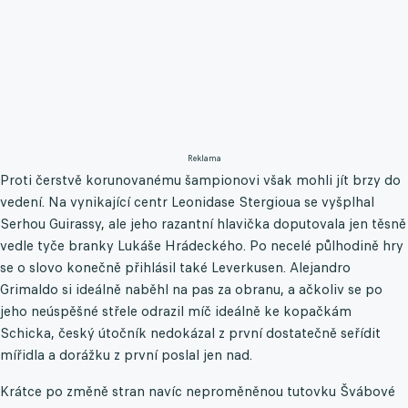
Reklama
Proti čerstvě korunovanému šampionovi však mohli jít brzy do
vedení. Na vynikající centr Leonidase Stergioua se vyšplhal
Serhou Guirassy, ale jeho razantní hlavička doputovala jen těsně
vedle tyče branky Lukáše Hrádeckého. Po necelé půlhodině hry
se o slovo konečně přihlásil také Leverkusen. Alejandro
Grimaldo si ideálně naběhl na pas za obranu, a ačkoliv se po
jeho neúspěšné střele odrazil míč ideálně ke kopačkám
Schicka, český útočník nedokázal z první dostatečně seřídit
mířidla a dorážku z první poslal jen nad.
Krátce po změně stran navíc neproměněnou tutovku Švábové