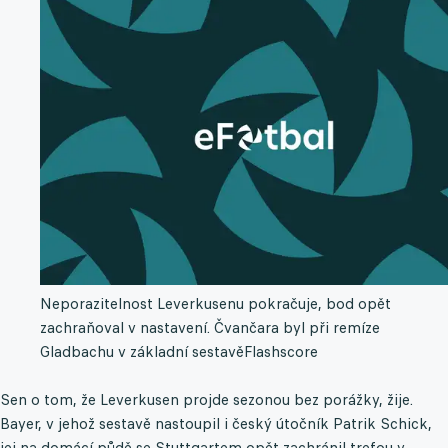
Neporazitelnost Leverkusenu pokračuje, bod opět
zachraňoval v nastavení. Čvančara byl při remíze
Gladbachu v základní sestavě
Flashscore
Sen o tom, že Leverkusen projde sezonou bez porážky, žije.
Bayer, v jehož sestavě nastoupil i český útočník Patrik Schick,
jej na domácí půdě se Stuttgartem opět zachránil trefou v