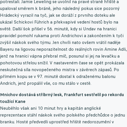
potrestali. Jamie Leweling se uvolnil na pravé straně hřiště a
upaloval směrem k bráně, jeho následný pokus sice pozorný
Hrádecký vyrazil na tyč, jak se doráží z prvního doteku ale
ukázal Schickovi Führich a překvapivé vedení hostů bylo na
světě. Další šok přišel v 56. minutě, kdy si Undav na hranici
pravidel pomohl rukama proti Andrichovi a zakončením k tyči
zvýšil náskok svého týmu. Jen chvíli nato ovšem vrátil naděje
Bayeru na ligovou neporazitelnost do reálných rovin Amine Adli,
jenž na hranici vápna přebral míč, posunul si jej na levačku a
pohotovou střelou snížil. V nastaveném čase se opět prokázala
neskutečná síla novopečeného mistra v závěrech zápasů. Po
přímém kopu se v 97. minutě dostal k odraženému balonu
Andrich, jenž propálil vše, co mu stálo v cestě.
Mnichov dostává stříbrný lesk, Frankfurt sestřelil po rekordu
toužící Kane
Neuběhlo však ani 10 minut hry a kapitán anglické
reprezentace stáhl náskok svého polského předchůdce o jednu
branku. Hosté předvedli uprostřed hřiště nedorozumění v