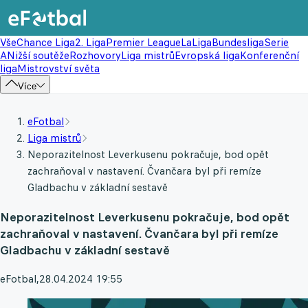
Vše
Chance Liga
2. Liga
Premier League
LaLiga
Bundesliga
Serie
A
Nižší soutěže
Rozhovory
Liga mistrů
Evropská liga
Konferenční
liga
Mistrovství světa
Více
eFotbal
Liga mistrů
Neporazitelnost Leverkusenu pokračuje, bod opět
zachraňoval v nastavení. Čvančara byl při remíze
Gladbachu v základní sestavě
Neporazitelnost Leverkusenu pokračuje, bod opět
zachraňoval v nastavení. Čvančara byl při remíze
Gladbachu v základní sestavě
eFotbal
,
28.04.2024 19:55