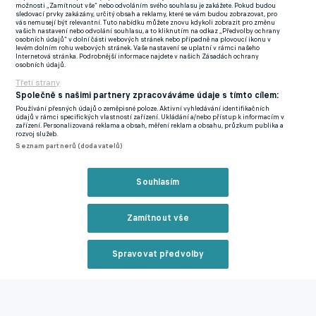
možnosti „Zamítnout vše“ nebo odvoláním svého souhlasu je zakážete. Pokud budou
pasem Pau Cubarsí. O pouhé čtyři minuty později byla obrana
sledovací prvky zakázány, určitý obsah a reklamy, které se vám budou zobrazovat, pro
vás nemusejí být relevantní. Tuto nabídku můžete znovu kdykoli zobrazit pro změnu
Valladolidu překonána znovu, tentokrát byl strůjcem Yamal,
vašich nastavení nebo odvolání souhlasu, a to kliknutím na odkaz „Předvolby ochrany
osobních údajů“ v dolní části webových stránek nebo případně na plovoucí ikonu v
který uvolnil Lewandovského a ten zařídil druhý gól. Svěřenci
levém dolním rohu webových stránek. Vaše nastavení se uplatní v rámci našeho
Internetová stránka. Podrobnější informace najdete v našich Zásadách ochrany
Hansiho Flicka neměli slitování ani nadále a v nastaveném čase
osobních údajů.
prvního poločasu přidali třetí gól, když se Jules Koundé trefil s
Třetí strany
pomocí tyče.
Společně s našimi partnery zpracováváme údaje s tímto cílem:
Používání přesných údajů o zeměpisné poloze. Aktivní vyhledávání identifikačních
údajů v rámci specifických vlastností zařízení. Ukládání a/nebo přístup k informacím v
HALLER SI VYZKOUŠÍ ŠPANĚLSKOU LIGU. Z DORTMUNDU
zařízení. Personalizovaná reklama a obsah, měření reklam a obsahu, průzkum publika a
rozvoj služeb.
ODEŠEL HOSTOVAT DO LEGANÉS
Seznam partnerů (dodavatelů)
Po přestávce už Valladolid mohl jen doufat v milosrdný
výsledek, ale Barcelona se i nadále gólově prosazovala. Nejprve
Souhlasím
Olmo na zadní tyči zahodil vyloženou šanci, poté Yamala
vychytal Karl Hein a Lewandowski trefil tyč. Los Blanquivioletas
Zamítnout vše
však brzy prohrávali o čtyři branky. Přízemní centr vytvořil v
pokutovém území chaos, Lewandowski vybojoval míč na zadní
Spravovat předvolby
tyči a Raphinha ho poslal do prázdné branky. Brazilec se
zanedlouho dočkal hattricku, když se po přihrávce od Yamala
Reklama
prosadil skluzem.