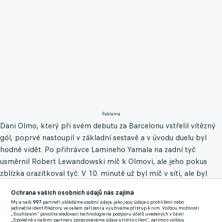
Reklama
Dani Olmo, který při svém debutu za Barcelonu vstřelil vítězný
gól, poprvé nastoupil v základní sestavě a v úvodu duelu byl
hodně vidět. Po přihrávce Lamineho Yamala na zadní tyč
usměrnil Robert Lewandowski míč k Olmovi, ale jeho pokus
zblízka orazítkoval tyč. V 10. minutě už byl míč v síti, ale byl
máván ofsajd.
Ochrana vašich osobních údajů nás zajímá
My a naši
997
partneři ukládáme osobní údaje, jako jsou údaje o prohlížení nebo
O první branku se postaral Raphinha, který s přehledem
jedinečné identifikátory, ve vašem zařízení a využíváme přístup k nim. Volbou možnosti
„Souhlasím“ povolíte sledovací technologie na podporu účelů uvedených v části
zakončil poté, co ho za obranou Valladolidu našel vynikajícím
„Společně s našimi partnery zpracováváme údaje s tímto cílem“, zatímco volbou