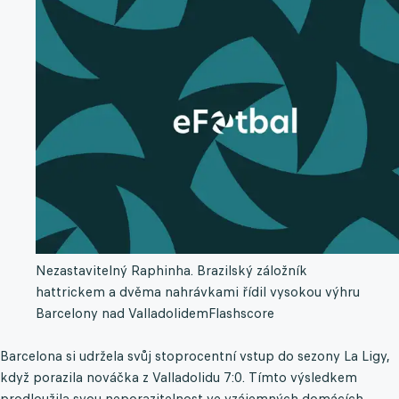
Nezastavitelný Raphinha. Brazilský záložník
hattrickem a dvěma nahrávkami řídil vysokou výhru
Barcelony nad Valladolidem
Flashscore
Barcelona si udržela svůj stoprocentní vstup do sezony La Ligy,
když porazila nováčka z Valladolidu 7:0. Tímto výsledkem
prodloužila svou neporazitelnost ve vzájemných domácích