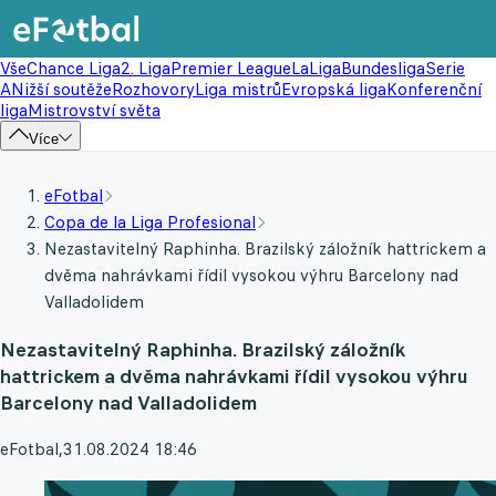
Vše
Chance Liga
2. Liga
Premier League
LaLiga
Bundesliga
Serie
A
Nižší soutěže
Rozhovory
Liga mistrů
Evropská liga
Konferenční
liga
Mistrovství světa
Více
eFotbal
Copa de la Liga Profesional
Nezastavitelný Raphinha. Brazilský záložník hattrickem a
dvěma nahrávkami řídil vysokou výhru Barcelony nad
Valladolidem
Nezastavitelný Raphinha. Brazilský záložník
hattrickem a dvěma nahrávkami řídil vysokou výhru
Barcelony nad Valladolidem
eFotbal
,
31.08.2024 18:46