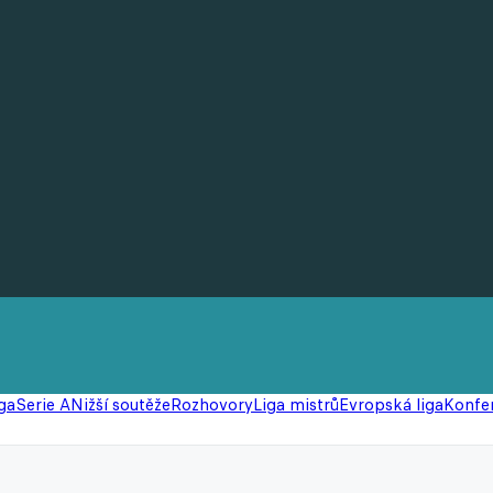
ga
Serie A
Nižší soutěže
Rozhovory
Liga mistrů
Evropská liga
Konfer