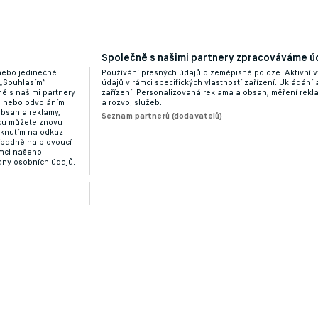
Společně s našimi partnery zpracováváme úd
 nebo jedinečné
Používání přesných údajů o zeměpisné poloze. Aktivní v
 „Souhlasím“
údajů v rámci specifických vlastností zařízení. Ukládání 
ě s našimi partnery
zařízení. Personalizovaná reklama a obsah, měření rek
“ nebo odvoláním
a rozvoj služeb.
obsah a reklamy,
Seznam partnerů (dodavatelů)
dku můžete znovu
liknutím na odkaz
ípadně na plovoucí
ámci našeho
any osobních údajů.