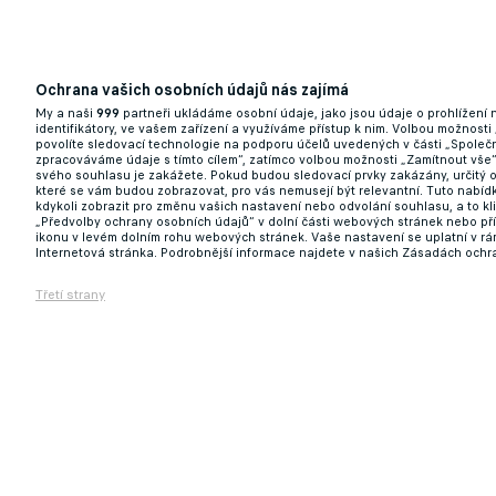
Ochrana vašich osobních údajů nás zajímá
My a naši
999
partneři ukládáme osobní údaje, jako jsou údaje o prohlížení
identifikátory, ve vašem zařízení a využíváme přístup k nim. Volbou možnosti
povolíte sledovací technologie na podporu účelů uvedených v části „Společn
zpracováváme údaje s tímto cílem“, zatímco volbou možnosti „Zamítnout vše
svého souhlasu je zakážete. Pokud budou sledovací prvky zakázány, určitý 
které se vám budou zobrazovat, pro vás nemusejí být relevantní. Tuto nabí
kdykoli zobrazit pro změnu vašich nastavení nebo odvolání souhlasu, a to k
„Předvolby ochrany osobních údajů“ v dolní části webových stránek nebo př
ikonu v levém dolním rohu webových stránek. Vaše nastavení se uplatní v r
Internetová stránka. Podrobnější informace najdete v našich Zásadách ochr
Třetí strany