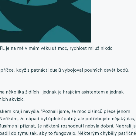
FL je na mě v mém věku už moc, rychlost mi už nikdo
příčce, když z patnácti duelů vybojoval pouhých devět bodů.
a několika židlích - jednak je hrajícím asistentem a jednak
ích akvizic.
kém kraji nevyšla. "Poznali jsme, že moc cizinců přece jenom
Neříkám, že nápad byl úplně špatný, ale potřebujete nějaký čas,
Musíme si přiznat, že některá rozhodnutí nebyla dobrá. Nabrali j
zapadli do týmu tak, aby to fungovalo. Některým chyběly patřičné