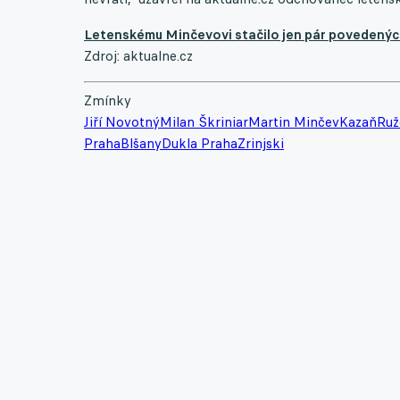
Letenskému Minčevovi stačilo jen pár povedených
Zdroj: aktualne.cz
Zmínky
Jiří Novotný
Milan Škriniar
Martin Minčev
Kazaň
Ru
Praha
Blšany
Dukla Praha
Zrinjski