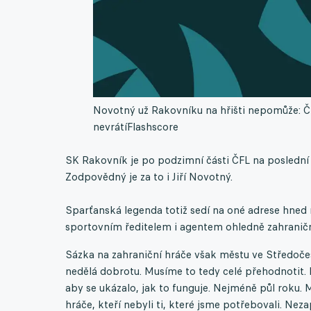
Novotný už Rakovníku na hřišti nepomůže: Č
nevrátí
Flashscore
SK Rakovník je po podzimní části ČFL na poslední 
Zodpovědný je za to i Jiří Novotný.
Sparťanská legenda totiž sedí na oné adrese hned n
sportovním ředitelem i agentem ohledně zahraničn
Sázka na zahraniční hráče však městu ve Středočes
nedělá dobrotu. Musíme to tedy celé přehodnotit. 
aby se ukázalo, jak to funguje. Nejméně půl roku. 
hráče, kteří nebyli ti, které jsme potřebovali. Ne