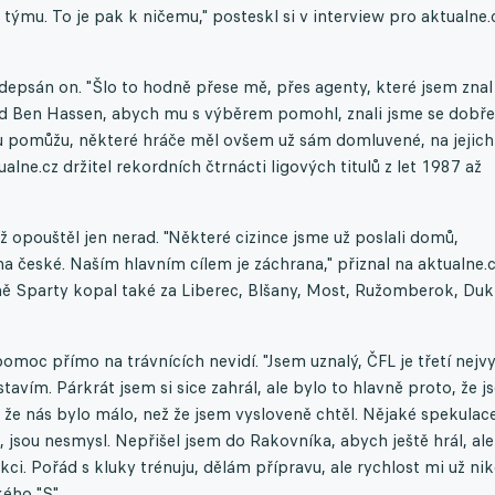
h týmu. To je pak k ničemu," posteskl si v interview pro aktualne.
psán on. "Šlo to hodně přese mě, přes agenty, které jsem znal
d Ben Hassen, abych mu s výběrem pomohl, znali jsme se dobře
mu pomůžu, některé hráče měl ovšem už sám domluvené, na jejich
alne.cz držitel rekordních čtrnácti ligových titulů z let 1987 až
iž opouštěl jen nerad. "Některé cizince jsme už poslali domů,
a české. Naším hlavním cílem je záchrana," přiznal na aktualne.
ě Sparty kopal také za Liberec, Blšany, Most, Ružomberok, Dukl
pomoc přímo na trávnících nevidí. "Jsem uznalý, ČFL je třetí nejvy
avím. Párkrát jsem si sice zahrál, ale bylo to hlavně proto, že 
 že nás bylo málo, než že jsem vysloveně chtěl. Nějaké spekulace
, jsou nesmysl. Nepřišel jsem do Rakovníka, abych ještě hrál, ale
nkci. Pořád s kluky trénuju, dělám přípravu, ale rychlost mi už ni
ého "S".