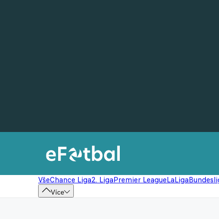
Vše
Chance Liga
2. Liga
Premier League
LaLiga
Bundesli
Více