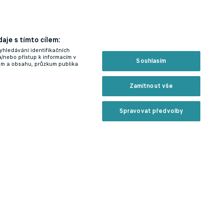
aje s tímto cílem:
yhledávání identifikačních
a/nebo přístup k informacím v
Souhlasím
lam a obsahu, průzkum publika
Zamítnout vše
Spravovat předvolby