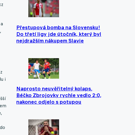
cz
 a
Přestupová bomba na Slovensku!
,
Do třetí ligy jde útočník, který byl
nejdražším nákupem Slavie
cz
u i
Naprosto neuvěřitelný kolaps.
Béčko Zbrojovky rychle vedlo 2:0,
šší
nakonec odjelo s potupou
jsem
,
kdo