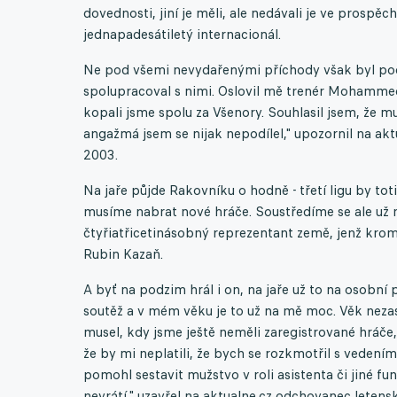
dovednosti, jiní je měli, ale nedávali je ve prospěc
jednapadesátiletý internacionál.
Ne pod všemi nevydařenými příchody však byl pode
spolupracoval s nimi. Oslovil mě trenér Mohamme
kopali jsme spolu za Všenory. Souhlasil jsem, že 
angažmá jsem se nijak nepodílel," upozornil na aktu
2003.
Na jaře půjde Rakovníku o hodně - třetí ligu by tot
musíme nabrat nové hráče. Soustředíme se ale už n
čtyřiatřicetinásobný reprezentant země, jenž krom
Rubin Kazaň.
A byť na podzim hrál i on, na jaře už to na osobní 
soutěž a v mém věku je to už na mě moc. Věk nezast
musel, kdy jsme ještě neměli zaregistrované hráče,
že by mi neplatili, že bych se rozkmotřil s vedením
pomohl sestavit mužstvo v roli asistenta či jiné fu
nevrátí," uzavřel na aktualne.cz odchovanec letensk