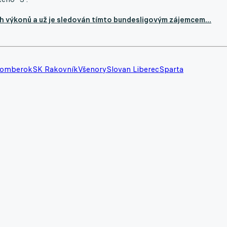
 výkonů a už je sledován tímto bundesligovým zájemcem...
žomberok
SK Rakovník
Všenory
Slovan Liberec
Sparta