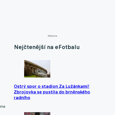
Reklama
Nejčtenější na eFotbalu
Ostrý spor o stadion Za Lužánkami!
Zbrojovka se pustila do brněnského
radního
sme