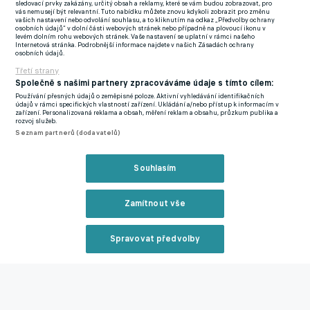
sledovací prvky zakázány, určitý obsah a reklamy, které se vám budou zobrazovat, pro
musejí předcházet," uvedl Fousek.
vás nemusejí být relevantní. Tuto nabídku můžete znovu kdykoli zobrazit pro změnu
vašich nastavení nebo odvolání souhlasu, a to kliknutím na odkaz „Předvolby ochrany
osobních údajů“ v dolní části webových stránek nebo případně na plovoucí ikonu v
"Teď to můžu charakterizovat tak, že všechny možnosti jsou
levém dolním rohu webových stránek. Vaše nastavení se uplatní v rámci našeho
Internetová stránka. Podrobnější informace najdete v našich Zásadách ochrany
možné. Ale samozřejmě čím dříve, tím lépe. Aby se realizační
osobních údajů.
tým mohl ujmout svých pracovních činností. Není vyloučeno, že
Třetí strany
Společně s našimi partnery zpracováváme údaje s tímto cílem:
trenér bude oznámen už příští týden," dodal Fousek.
Používání přesných údajů o zeměpisné poloze. Aktivní vyhledávání identifikačních
údajů v rámci specifických vlastností zařízení. Ukládání a/nebo přístup k informacím v
Jarolím promluvil o reprezentaci a šancích na Evropě. Čeká na
zařízení. Personalizovaná reklama a obsah, měření reklam a obsahu, průzkum publika a
rozvoj služeb.
nabídku a má jasno, kde budou mít Turci navrch
Seznam partnerů (dodavatelů)
Podle médií je aktuálně hlavním favoritem na trenérský post
bývalý svazový předseda a kouč Ivan Hašek, kterého údajně
Souhlasím
doporučila i sportovní rada, a na manažerskou pozici pak
někdejší reprezentační kapitán Pavel Nedvěd. Dalším
Zamítnout vše
uchazečem je podle spekulací bývalý trenér jednadvacítky
Vítězslav Lavička. Sázkové kanceláře dříve označily za největší
Spravovat předvolby
favority kouče Slovácka Martina Svědíka a Plzně Miroslava
Reklama
Koubka.
"Dá se říct, že pracovní skupina a sportovní rada jsou poměrně
ve shodě. Ale nechceme komentovat ani počty, ani jména," řekl