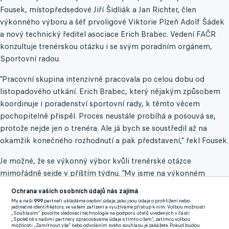
Fousek, místopředsedové Jiří Šidliák a Jan Richter, člen
výkonného výboru a šéf prvoligové Viktorie Plzeň Adolf Šádek
a nový technický ředitel asociace Erich Brabec. Vedení FAČR
konzultuje trenérskou otázku i se svým poradním orgánem,
Sportovní radou.
"Pracovní skupina intenzivně pracovala po celou dobu od
listopadového utkání. Erich Brabec, který nějakým způsobem
koordinuje i poradenství sportovní rady, k těmto věcem
pochopitelně přispěl. Proces neustále probíhá a posouvá se,
protože nejde jen o trenéra. Ale já bych se soustředil až na
okamžik konečného rozhodnutí a pak představení," řekl Fousek.
Je možné, že se výkonný výbor kvůli trenérské otázce
mimořádně sejde v příštím týdnu. "My jsme na výkonném
výboru v Olomouci konstatovali, že bychom chtěli, aby proces
Ochrana vašich osobních údajů nás zajímá
byl dokončen do ledna. Na druhou stranu nechceme ho
My a naši
999
partneři ukládáme osobní údaje, jako jsou údaje o prohlížení nebo
jedinečné identifikátory, ve vašem zařízení a využíváme přístup k nim. Volbou možnosti
protahovat. Není to jen o konečném rozhodnutí výkonného
„Souhlasím“ povolíte sledovací technologie na podporu účelů uvedených v části
„Společně s našimi partnery zpracováváme údaje s tímto cílem“, zatímco volbou
výboru, je to i o jednáních s konkrétními kandidáty, která tomu
možnosti „Zamítnout vše“ nebo odvoláním svého souhlasu je zakážete. Pokud budou