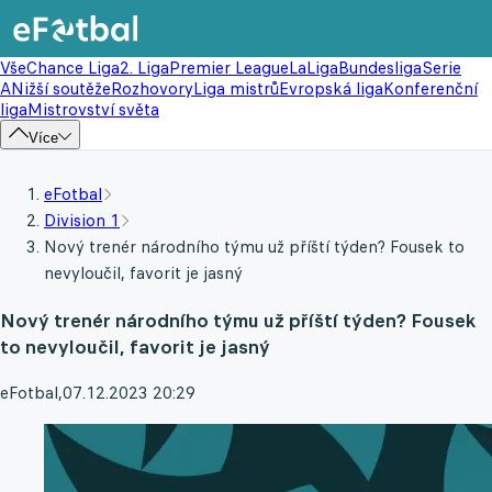
Vše
Chance Liga
2. Liga
Premier League
LaLiga
Bundesliga
Serie
A
Nižší soutěže
Rozhovory
Liga mistrů
Evropská liga
Konferenční
liga
Mistrovství světa
Více
eFotbal
Division 1
Nový trenér národního týmu už příští týden? Fousek to
nevyloučil, favorit je jasný
Nový trenér národního týmu už příští týden? Fousek
to nevyloučil, favorit je jasný
eFotbal
,
07.12.2023 20:29